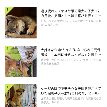
遊び疲れてスヤスヤ眠る柴犬の子犬→2
カ月後、笑顔としっぽで喜びを表すコに
成長！
おもちゃで遊び疲れて、こてんと眠った子犬。あれ
から2カ月、表 …
大好きな“お姉ちゃん”になでられる元保
護犬 「本当に好きなんだな」と感じる
表情にほっこり
散歩中、大好きな人になでられて、うれしそうな表
情を見せる元保 …
ケージの隅で不安そうな表情を浮かべて
いた保護子犬→3才9カ月の今、苦手を克
服し頼もしいコに成長！
お迎え当日は緊張した様子を見せていた元野犬の保
護子犬。あれか …