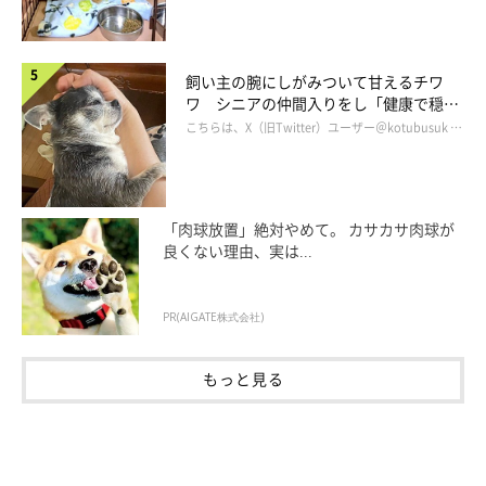
飼い主の腕にしがみついて甘えるチワ
ワ シニアの仲間入りをし「健康で穏や
かな暮らしが続いてほしい」と願う
こちらは、X（旧Twitter）ユーザー＠kotubusuk …
「肉球放置」絶対やめて。 カサカサ肉球が
良くない理由、実は...
PR(AIGATE株式会社)
もっと見る