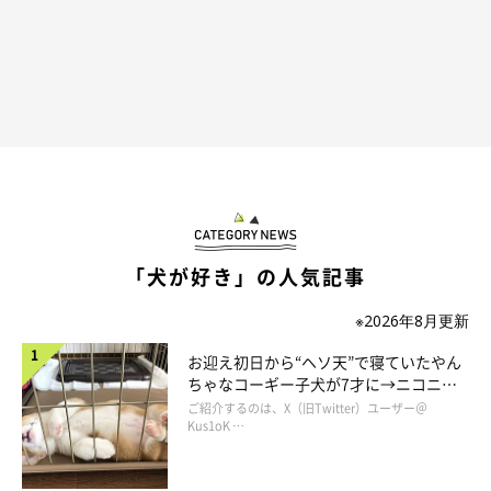
「犬が好き」の人気記事
※2026年8月更新
お迎え初日から“ヘソ天”で寝ていたやん
ちゃなコーギー子犬が7才に→ニコニ
コ“コーギースマイル”が魅力のコに成
ご紹介するのは、X（旧Twitter）ユーザー＠
長！
Kus1oK …