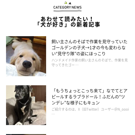
あわせて読みたい！
「犬が好き」の新着記事
飼い主さんのそばで作業を見守っていた
ゴールデンの子犬→1才の今も変わらな
い“見守り隊”の姿にほっこり
ハンドメイド作家の飼い主さんのそばで、作業を見
守ってきたゴー …
「もうちょっとこっち来て」なでてとア
ピールするラブラドール！ふだんの“ツ
ンデレ”な様子にもキュン
ご紹介するのは、X（旧Twitter）ユーザー＠N_oooi
…