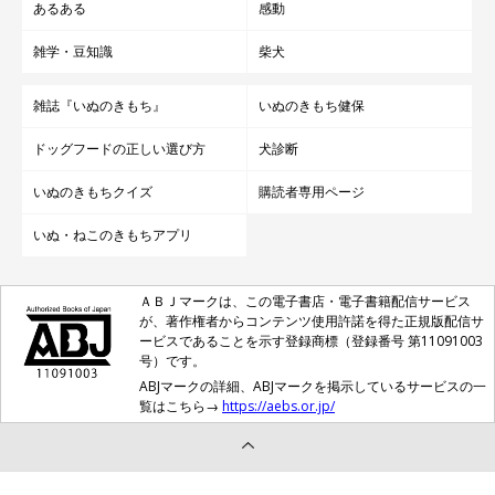
あるある
感動
雑学・豆知識
柴犬
雑誌『いぬのきもち』
いぬのきもち健保
ドッグフードの正しい選び方
犬診断
いぬのきもちクイズ
購読者専用ページ
いぬ・ねこのきもちアプリ
ＡＢＪマークは、この電子書店・電子書籍配信サービス
が、著作権者からコンテンツ使用許諾を得た正規版配信サ
ービスであることを示す登録商標（登録番号 第11091003
号）です。
ABJマークの詳細、ABJマークを掲示しているサービスの一
覧はこちら→
https://aebs.or.jp/