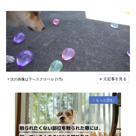
元記事を見る
▼
次の画像は下へスクロール (1/5)
▶
もっと読む
arrow_forward_ios