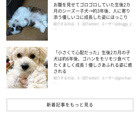
お腹を見せてゴロゴロしていた生後2カ
月のシーズー子犬→約3年後、人に寄り
添う優しいコに成長した姿にほっこり
紹介するのは、X（旧Twitter）ユーザー@doggy_c
…
「小さくて心配だった」生後2カ月の子
犬は約6年後、ゴハンをモリモリ食べて
たくましく成長！優しさあふれる姿に癒
される
紹介するのは、X（旧Twitter）ユーザー@ginchan
…
新着記事をもっと見る