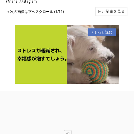
@nana_77staglam
元記事を見る
▼
次の画像は下へスクロール (1/11)
▶
もっと読む
arrow_forward_ios
M
u
t
e