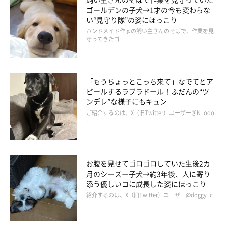
ゴールデンの子犬→1才の今も変わらな
い“見守り隊”の姿にほっこり
ハンドメイド作家の飼い主さんのそばで、作業を見
守ってきたゴー …
「もうちょっとこっち来て」なでてとア
ピールするラブラドール！ふだんの“ツ
ンデレ”な様子にもキュン
ご紹介するのは、X（旧Twitter）ユーザー＠N_oooi
…
お腹を見せてゴロゴロしていた生後2カ
月のシーズー子犬→約3年後、人に寄り
添う優しいコに成長した姿にほっこり
紹介するのは、X（旧Twitter）ユーザー@doggy_c
…