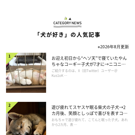
「犬が好き」の人気記事
※2026年8月更新
お迎え初日から“ヘソ天”で寝ていたやん
ちゃなコーギー子犬が7才に→ニコニ
コ“コーギースマイル”が魅力のコに成
ご紹介するのは、X（旧Twitter）ユーザー＠
長！
Kus1oK …
遊び疲れてスヤスヤ眠る柴犬の子犬→2
カ月後、笑顔としっぽで喜びを表すコに
成長！
おもちゃで遊び疲れて、こてんと眠った子犬。あれ
から2カ月、表 …