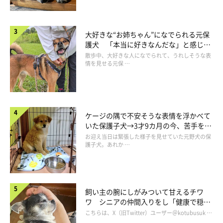
大好きな“お姉ちゃん”になでられる元保
護犬 「本当に好きなんだな」と感じる
表情にほっこり
散歩中、大好きな人になでられて、うれしそうな表
情を見せる元保 …
ケージの隅で不安そうな表情を浮かべて
いた保護子犬→3才9カ月の今、苦手を克
服し頼もしいコに成長！
お迎え当日は緊張した様子を見せていた元野犬の保
護子犬。あれか …
飼い主の腕にしがみついて甘えるチワ
ワ シニアの仲間入りをし「健康で穏や
かな暮らしが続いてほしい」と願う
こちらは、X（旧Twitter）ユーザー＠kotubusuk …