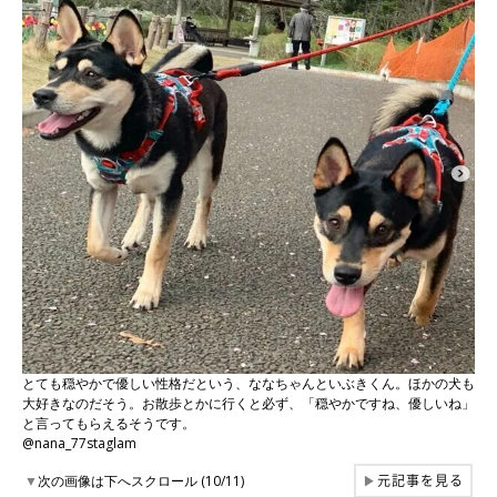
とても穏やかで優しい性格だという、ななちゃんといぶきくん。ほかの犬も
大好きなのだそう。お散歩とかに行くと必ず、「穏やかですね、優しいね」
と言ってもらえるそうです。
@nana_77staglam
元記事を見る
▼
次の画像は下へスクロール (10/11)
▶