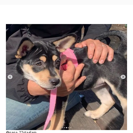
@nana_77staglam