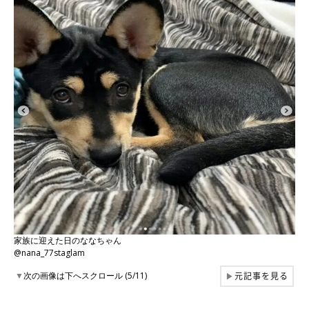
家族に迎えた日のななちゃん
@nana_77staglam
元記事を見る
▼
次の画像は下へスクロール (5/11)
▶