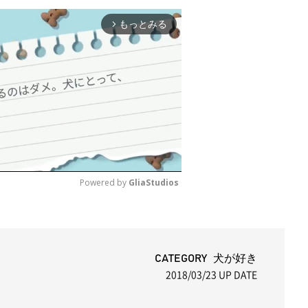
もっとみる
arrow_forward_ios
Powered by 
GliaStudios
M
u
t
CATEGORY 犬が好き
2018/03/23
UP DATE
e