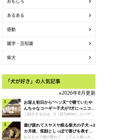
おもしろ
あるある
感動
雑学・豆知識
柴犬
「犬が好き」の人気記事
※2026年8月更新
お迎え初日から“ヘソ天”で寝ていたや
んちゃなコーギー子犬が7才に→ニコニ
コ“コーギースマイル”が魅力のコに成
ご紹介するのは、X（旧Twitter）ユーザー
＠Kus1oKg2vsgdWS2さんの愛犬でウェル
長！
遊び疲れてスヤスヤ眠る柴犬の子犬→2
シュ・コーギー・ペンブロークの神楽ちゃ
ん。今年の8月で7才になるという神楽ちゃ
カ月後、笑顔としっぽで喜びを表すコ
んですが、いったいどんな子犬時代を過ご
に成長！
おもちゃで遊び疲れて、こてんと眠った子