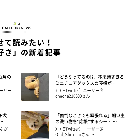
せて読みたい！
好き」の新着記事
カ月の
「どうなってるの!?」不思議すぎる
ミニチュアダックスの寝相が …
ユーザー
X（旧Twitter）ユーザー＠
chacha210309さん …
子犬
「面倒なときでも頑張れる」飼い主
…
の洗い物を“応援”するシー・ …
なが
X（旧Twitter）ユーザー＠
Olaf_ShihThuさん …