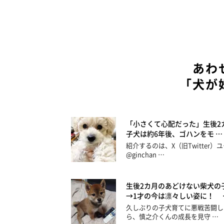
あわ
「犬が
「小さくて心配だった」生後2
子犬は約6年後、ゴハンをモ …
紹介するのは、X（旧Twitter）
@ginchan …
生後2カ月のあどけない柴犬の
→1才の今は凛々しい姿に！ 
久しぶりの子犬育てに悪戦苦闘し
ら、慎之介くんの成長を見守 …