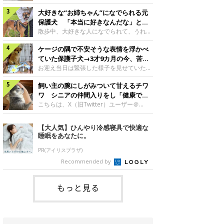
したのでしょうか。今回は、神楽ちゃんの
犬。あれから2カ月、表情や行動にさまざ
成長を飼い主さんと振り返ります！神楽ち
大好きな“お姉ちゃん”になでられる元
まな変化が見られるようになりました。遊
ゃんの成長について聞いた！お迎えから数
び疲れて眠る生後2カ月のなっちゃん遊び
保護犬 「本当に好きなんだな」と感
日後の神楽ちゃん（撮影時生後2カ月）＠
疲れた様子のなっちゃん。@Pkndg_紹介
じる表情にほっこり
散歩中、大好きな人になでられて、うれし
Kus1oKg2vsgdWS2――お迎え当初の神楽
するのは、X（旧Twitter）ユーザー
そうな表情を見せる元保護犬。甘えるよう
ちゃんの様子について教えてください。飼
@Pkndg_さんの愛犬・なっちゃん（取材
ケージの隅で不安そうな表情を浮かべ
な姿に、見ているこちらまでほっこりしま
い主さん： 「お迎え当日から“ヘソ天”で寝
時、生後4カ月／柴犬）。こちらの写真
す。大好きな“お姉ちゃん”に甘える小次郎
ていた保護子犬→3才9カ月の今、苦手
るようなコでし
は、なっちゃんが生後2カ月のころに撮影
くん妹さんになでてもらい、うれしそうな
を克服し頼もしいコに成長！
お迎え当日は緊張した様子を見せていた元
された一枚です。この日、なっちゃんは家
表情を見せる小次郎くん（2026年6月撮
野犬の保護子犬。あれから約3年半、苦手
族と一緒におもちゃで遊んでいました。た
影）。@mika_Jimmy紹介するのは、X（旧
飼い主の腕にしがみついて甘えるチワ
だったことを一つひとつ克服し、家族に寄
くさん遊んで疲れたのか、その後は眠り始
Twitter）ユーザー@mika_Jimmyさんの愛
り添う姿を見せています。お迎え当日、ケ
ワ シニアの仲間入りをし「健康で穏
めたそうです。眠るなっちゃん。
犬・小次郎くん（撮影時5才）。こちら
ージの隅で不安そうにお迎え当日のシルビ
やかな暮らしが続いてほしい」と願う
こちらは、X（旧Twitter）ユーザー＠
@Pkndg_
は、飼い主さんの妹さんと一緒に散歩をし
アちゃん。@nemonemotos今回紹介する
kotubusuke617さんが投稿した写真。写
たときに撮影したという一枚です。この
のは、X（旧Twitter）ユーザー
っているのは、愛犬でチワワのつぶしゃん
【大人気】ひんやり冷感寝具で快適な
日、飼い主さんは実家から自宅へ帰る途
@nemonemotosさんの愛犬・シルビアち
（本名：こつぶちゃん）です。飼い主さん
睡眠をあなたに。
中、妹さんと公園で待ち合わせ
ゃん（撮影当時、生後推定2カ月）。飼い
の腕にしがみつくつぶしゃん（撮影時6
主さんが「#最初に撮った一枚」として投
才）＠kotubusuke617撮影当時の状況に
PR(アイリスプラザ)
稿した写真には、ケージの隅で不安そうな
ついて伺うと、飼い主さんはこう教えてく
Recommended by
表情を浮かべるシルビアちゃんの姿が写っ
れました。飼い主さん： 「ある休日のこ
ていました。こちらは、保護犬だったシル
とです。私がソファに座った途端にひざの
上にのってきたので、そのままなでながら
もっと見る
テレビを見ていたのですが、微動だにしな
いので気になって見てみると、腕にしがみ
つくような形で気持ちよさそうに