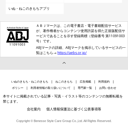
いぬ・ねこのきもちアプリ
ＡＢＪマークは、この電子書店・電子書籍配信サービス
が、著作権者からコンテンツ使用許諾を得た正規版配信サ
ービスであることを示す登録商標（登録番号 第11091003
号）です。
ABJマークの詳細、ABJマークを掲示しているサービスの一
覧はこちら→
https://aebs.or.jp/
いぬのきもち・ねこのきもち
ねこのきもち
広告掲載
利用規約
ポリシー
利用者情報の取り扱いについて
専門家一覧
お問い合わせ
本サイトに掲載されている記事・写真・イラスト等のコンテンツの無断転載を
禁じます。
会社案内
個人情報保護法に基づく公表事項等
Copyright © Benesse Style Care Group Co.,Ltd. All Rights Reserved.