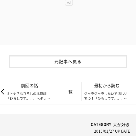
元記事へ戻る
前回の話
最初から読む
一覧
オトナ？なひろしの猛特訓
ジャラジャラしないでほしい
「ひろしです。。。ヘタレじ
でつ！「ひろしです。。。ヘ
ゃないでつ!!!」
タレじゃないでつ!!!」
CATEGORY 犬が好き
2015/01/27
UP DATE