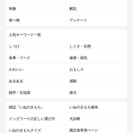
画像
解説
食べ物
アンケート
人気キーワード一覧
しつけ
しぐさ・生態
食事・フード
健康・病気
かわいい
おもしろ
あるある
感動
雑学・豆知識
柴犬
雑誌『いぬのきもち』
いぬのきもち健保
ドッグフードの正しい選び方
犬診断
いぬのきもちクイズ
購読者専用ページ