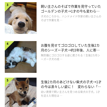
飼い主さんのそばで作業を見守っていた
ゴールデンの子犬→1才の今も変わらな
い“見守り隊”の姿にほっこり
子犬のころから、ハンドメイド作家の飼い主さんの
そばで作業を見 …
お腹を見せてゴロゴロしていた生後2カ
月のシーズー子犬→約3年後、人に寄り
添う優しいコに成長した姿にほっこり
無防備にゴロゴロする姿に癒される！生後2カ月シ
ーズー子犬の成 …
生後2カ月のあどけない柴犬の子犬→1才
の今は凛々しい姿に！ 変わらない「く
りくりおめめ」にもほっこり
幼い表情で飼い主さんを見つめる柴犬の子犬。1才
を迎えた現在は …