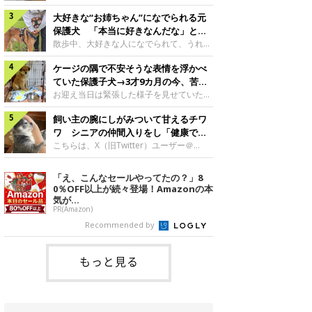
したのでしょうか。今回は、神楽ちゃんの
犬。あれから2カ月、表情や行動にさまざ
成長を飼い主さんと振り返ります！神楽ち
大好きな“お姉ちゃん”になでられる元
まな変化が見られるようになりました。遊
ゃんの成長について聞いた！お迎えから数
び疲れて眠る生後2カ月のなっちゃん遊び
保護犬 「本当に好きなんだな」と感
日後の神楽ちゃん（撮影時生後2カ月）＠
疲れた様子のなっちゃん。@Pkndg_紹介
じる表情にほっこり
散歩中、大好きな人になでられて、うれし
Kus1oKg2vsgdWS2――お迎え当初の神楽
するのは、X（旧Twitter）ユーザー
そうな表情を見せる元保護犬。甘えるよう
ちゃんの様子について教えてください。飼
@Pkndg_さんの愛犬・なっちゃん（取材
ケージの隅で不安そうな表情を浮かべ
な姿に、見ているこちらまでほっこりしま
い主さん： 「お迎え当日から“ヘソ天”で寝
時、生後4カ月／柴犬）。こちらの写真
す。大好きな“お姉ちゃん”に甘える小次郎
ていた保護子犬→3才9カ月の今、苦手
るようなコでし
は、なっちゃんが生後2カ月のころに撮影
くん妹さんになでてもらい、うれしそうな
を克服し頼もしいコに成長！
お迎え当日は緊張した様子を見せていた元
された一枚です。この日、なっちゃんは家
表情を見せる小次郎くん（2026年6月撮
野犬の保護子犬。あれから約3年半、苦手
族と一緒におもちゃで遊んでいました。た
影）。@mika_Jimmy紹介するのは、X（旧
飼い主の腕にしがみついて甘えるチワ
だったことを一つひとつ克服し、家族に寄
くさん遊んで疲れたのか、その後は眠り始
Twitter）ユーザー@mika_Jimmyさんの愛
り添う姿を見せています。お迎え当日、ケ
ワ シニアの仲間入りをし「健康で穏
めたそうです。眠るなっちゃん。
犬・小次郎くん（撮影時5才）。こちら
ージの隅で不安そうにお迎え当日のシルビ
やかな暮らしが続いてほしい」と願う
こちらは、X（旧Twitter）ユーザー＠
@Pkndg_
は、飼い主さんの妹さんと一緒に散歩をし
アちゃん。@nemonemotos今回紹介する
kotubusuke617さんが投稿した写真。写
たときに撮影したという一枚です。この
のは、X（旧Twitter）ユーザー
っているのは、愛犬でチワワのつぶしゃん
「え、こんなセールやってたの？」8
日、飼い主さんは実家から自宅へ帰る途
@nemonemotosさんの愛犬・シルビアち
（本名：こつぶちゃん）です。飼い主さん
0％OFF以上が続々登場！Amazonの本
中、妹さんと公園で待ち合わせ
ゃん（撮影当時、生後推定2カ月）。飼い
の腕にしがみつくつぶしゃん（撮影時6
気が...
主さんが「#最初に撮った一枚」として投
才）＠kotubusuke617撮影当時の状況に
PR(Amazon)
稿した写真には、ケージの隅で不安そうな
ついて伺うと、飼い主さんはこう教えてく
Recommended by
表情を浮かべるシルビアちゃんの姿が写っ
れました。飼い主さん： 「ある休日のこ
ていました。こちらは、保護犬だったシル
とです。私がソファに座った途端にひざの
上にのってきたので、そのままなでながら
もっと見る
テレビを見ていたのですが、微動だにしな
いので気になって見てみると、腕にしがみ
つくような形で気持ちよさそうに