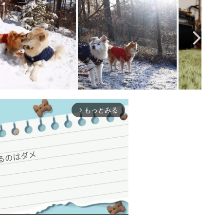
もっとみる
arrow_forward_ios