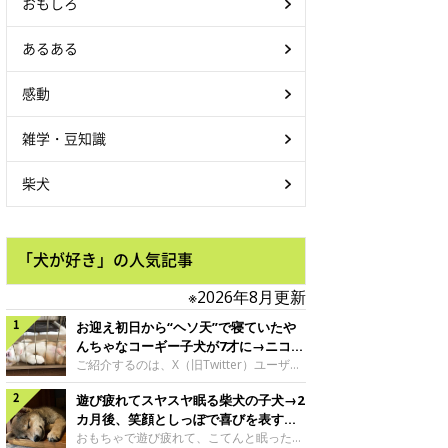
おもしろ
あるある
感動
雑学・豆知識
柴犬
「犬が好き」の人気記事
※2026年8月更新
お迎え初日から“ヘソ天”で寝ていたや
んちゃなコーギー子犬が7才に→ニコニ
コ“コーギースマイル”が魅力のコに成
ご紹介するのは、X（旧Twitter）ユーザー
＠Kus1oKg2vsgdWS2さんの愛犬でウェル
長！
遊び疲れてスヤスヤ眠る柴犬の子犬→2
シュ・コーギー・ペンブロークの神楽ちゃ
ん。今年の8月で7才になるという神楽ちゃ
カ月後、笑顔としっぽで喜びを表すコ
んですが、いったいどんな子犬時代を過ご
に成長！
おもちゃで遊び疲れて、こてんと眠った子