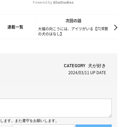
Powered by 
GliaStudios
M
次回の話
u
連載一覧
大福の向こうには、アイツがいる【穴澤賢
の犬のはなし】
t
e
CATEGORY 犬が好き
2024/03/11
UP DATE