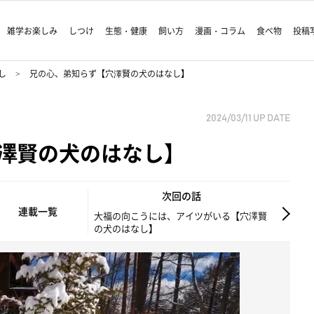
雑学お楽しみ
しつけ
生態・健康
飼い方
漫画・コラム
食べ物
投稿
し
兄の心、弟知らず【穴澤賢の犬のはなし】
2024/03/11
UP DATE
澤賢の犬のはなし】
次回の話
連載一覧
大福の向こうには、アイツがいる【穴澤賢
の犬のはなし】