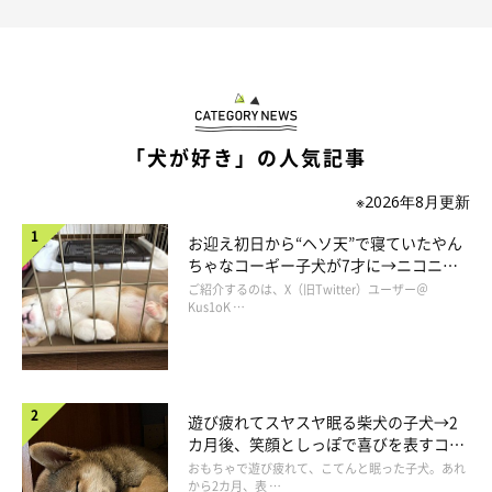
「犬が好き」の人気記事
※2026年8月更新
お迎え初日から“ヘソ天”で寝ていたやん
ちゃなコーギー子犬が7才に→ニコニ
コ“コーギースマイル”が魅力のコに成
ご紹介するのは、X（旧Twitter）ユーザー＠
長！
Kus1oK …
遊び疲れてスヤスヤ眠る柴犬の子犬→2
カ月後、笑顔としっぽで喜びを表すコに
成長！
おもちゃで遊び疲れて、こてんと眠った子犬。あれ
から2カ月、表 …