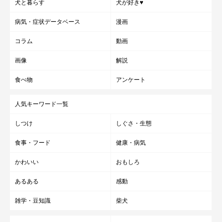
犬と暮らす
犬が好き♥
病気・症状データベース
漫画
コラム
動画
画像
解説
食べ物
アンケート
人気キーワード一覧
しつけ
しぐさ・生態
食事・フード
健康・病気
かわいい
おもしろ
あるある
感動
雑学・豆知識
柴犬