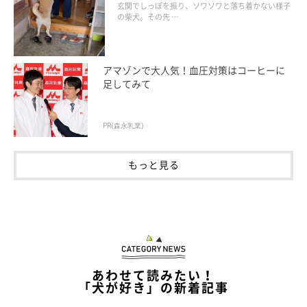
にほっこり
玄関でしっぽを振り、ソワソワと落ち着かない様子
の柴犬。その先 …
アマゾンで大人気！血圧対策はコーヒーに
足してみて
PR(森永乳業)
もっと見る
あわせて読みたい！
「犬が好き」の新着記事