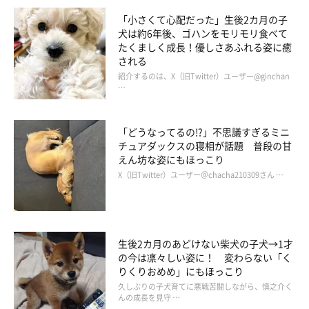
「小さくて心配だった」生後2カ月の子
犬は約6年後、ゴハンをモリモリ食べて
たくましく成長！優しさあふれる姿に癒
される
紹介するのは、X（旧Twitter）ユーザー@ginchan
…
「どうなってるの!?」不思議すぎるミニ
チュアダックスの寝相が話題 普段の甘
えん坊な姿にもほっこり
X（旧Twitter）ユーザー＠chacha210309さん …
生後2カ月のあどけない柴犬の子犬→1才
の今は凛々しい姿に！ 変わらない「く
りくりおめめ」にもほっこり
久しぶりの子犬育てに悪戦苦闘しながら、慎之介く
んの成長を見守 …