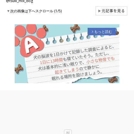
@tsuki_mix_dog
元記事を見る
▼
次の画像は下へスクロール (1/5)
▶
もっと読む
arrow_forward_ios
M
u
t
e