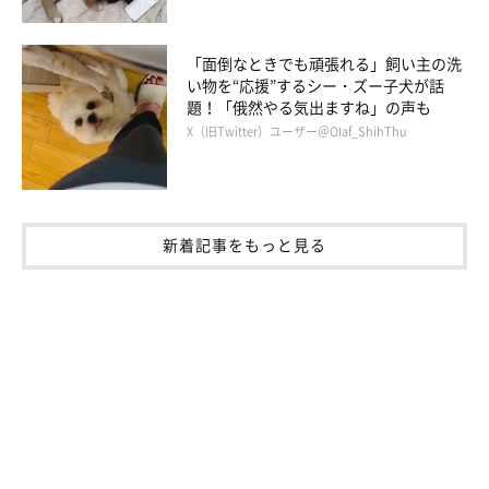
「面倒なときでも頑張れる」飼い主の洗
い物を“応援”するシー・ズー子犬が話
題！「俄然やる気出ますね」の声も
X（旧Twitter）ユーザー＠Olaf_ShihThu
新着記事をもっと見る