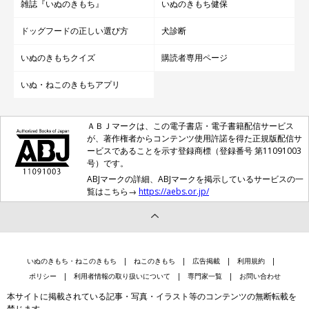
雑誌『いぬのきもち』
いぬのきもち健保
ドッグフードの正しい選び方
犬診断
いぬのきもちクイズ
購読者専用ページ
いぬ・ねこのきもちアプリ
ＡＢＪマークは、この電子書店・電子書籍配信サービス
が、著作権者からコンテンツ使用許諾を得た正規版配信サ
ービスであることを示す登録商標（登録番号 第11091003
号）です。
ABJマークの詳細、ABJマークを掲示しているサービスの一
覧はこちら→
https://aebs.or.jp/
いぬのきもち・ねこのきもち
ねこのきもち
広告掲載
利用規約
ポリシー
利用者情報の取り扱いについて
専門家一覧
お問い合わせ
本サイトに掲載されている記事・写真・イラスト等のコンテンツの無断転載を
禁じます。