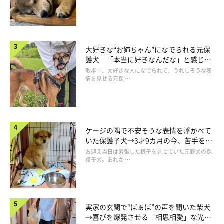
大好きな“お姉ちゃん”になでられる元保
護犬 「本当に好きなんだな」と感じる
表情にほっこり
散歩中、大好きな人になでられて、うれしそうな表
情を見せる元保 …
ケージの隅で不安そうな表情を浮かべて
いた保護子犬→3才9カ月の今、苦手を克
服し頼もしいコに成長！
お迎え当日は緊張した様子を見せていた元野犬の保
護子犬。あれか …
実家の玄関で“ばぁば”の声を聞いた柴犬
→喜びを爆発させる「相思相愛」な光景