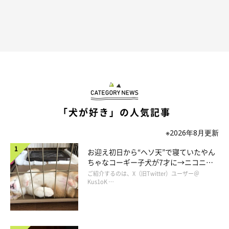
「犬が好き」の人気記事
※2026年8月更新
お迎え初日から“ヘソ天”で寝ていたやん
ちゃなコーギー子犬が7才に→ニコニ
コ“コーギースマイル”が魅力のコに成
ご紹介するのは、X（旧Twitter）ユーザー＠
長！
Kus1oK …