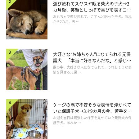
遊び疲れてスヤスヤ眠る柴犬の子犬→2
カ月後、笑顔としっぽで喜びを表すコに
成長！
おもちゃで遊び疲れて、こてんと眠った子犬。あれ
から2カ月、表 …
大好きな“お姉ちゃん”になでられる元保
護犬 「本当に好きなんだな」と感じる
表情にほっこり
散歩中、大好きな人になでられて、うれしそうな表
情を見せる元保 …
ケージの隅で不安そうな表情を浮かべて
いた保護子犬→3才9カ月の今、苦手を克
服し頼もしいコに成長！
お迎え当日は緊張した様子を見せていた元野犬の保
護子犬。あれか …