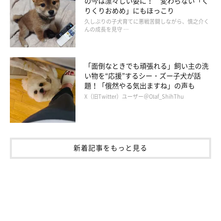
の今は凛々しい姿に！ 変わらない「く
りくりおめめ」にもほっこり
久しぶりの子犬育てに悪戦苦闘しながら、慎之介く
んの成長を見守 …
「面倒なときでも頑張れる」飼い主の洗
い物を“応援”するシー・ズー子犬が話
題！「俄然やる気出ますね」の声も
X（旧Twitter）ユーザー＠Olaf_ShihThu
新着記事をもっと見る