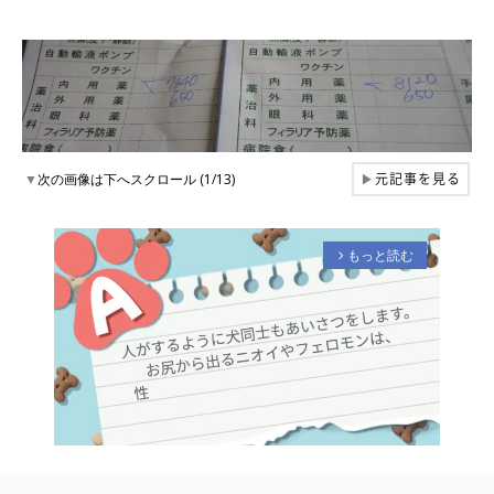
元記事を見る
▼
次の画像は下へスクロール (1/13)
▶
もっと読む
arrow_forward_ios