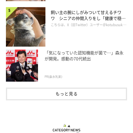
飼い主の腕にしがみついて甘えるチワ
ワ シニアの仲間入りをし「健康で穏や
かな暮らしが続いてほしい」と願う
こちらは、X（旧Twitter）ユーザー＠kotubusuk …
「気になっていた認知機能が菌で…」森永
が開発。感動の70代続出
PR(森永乳業)
もっと見る