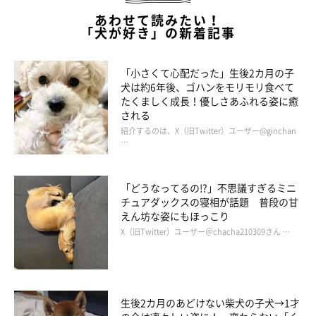
あわせて読みたい！
「犬が好き」の新着記事
「小さくて心配だった」生後2カ月の子
犬は約6年後、ゴハンをモリモリ食べて
たくましく成長！優しさあふれる姿に癒
される
紹介するのは、X（旧Twitter）ユーザー@ginchan
…
「どうなってるの!?」不思議すぎるミニ
チュアダックスの寝相が話題 普段の甘
えん坊な姿にもほっこり
X（旧Twitter）ユーザー＠chacha210309さん …
生後2カ月のあどけない柴犬の子犬→1才