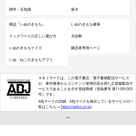
雑学・豆知識
柴犬
雑誌『いぬのきもち』
いぬのきもち健保
ドッグフードの正しい選び方
犬診断
いぬのきもちクイズ
購読者専用ページ
いぬ・ねこのきもちアプリ
ＡＢＪマークは、この電子書店・電子書籍配信サービス
が、著作権者からコンテンツ使用許諾を得た正規版配信サ
ービスであることを示す登録商標（登録番号 第11091003
号）です。
ABJマークの詳細、ABJマークを掲示しているサービスの一
覧はこちら→
https://aebs.or.jp/