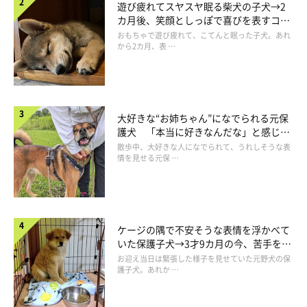
遊び疲れてスヤスヤ眠る柴犬の子犬→2
カ月後、笑顔としっぽで喜びを表すコに
成長！
おもちゃで遊び疲れて、こてんと眠った子犬。あれ
から2カ月、表 …
大好きな“お姉ちゃん”になでられる元保
護犬 「本当に好きなんだな」と感じる
表情にほっこり
散歩中、大好きな人になでられて、うれしそうな表
情を見せる元保 …
ケージの隅で不安そうな表情を浮かべて
いた保護子犬→3才9カ月の今、苦手を克
服し頼もしいコに成長！
お迎え当日は緊張した様子を見せていた元野犬の保
護子犬。あれか …