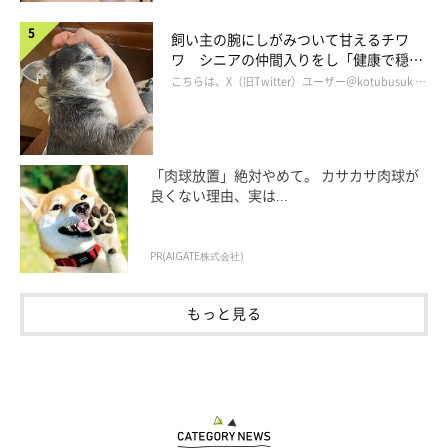
飼い主の腕にしがみついて甘えるチワ
ワ シニアの仲間入りをし「健康で穏や
かな暮らしが続いてほしい」と願う
こちらは、X（旧Twitter）ユーザー＠kotubusuk …
「肉球放置」絶対やめて。 カサカサ肉球が
良くない理由、実は...
PR(AIGATE株式会社)
もっと見る