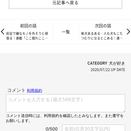
元記事へ戻る
前回の話
次回の話
一覧
前足で嫌なモノを外そうと頑
柴犬あるある・人も犬もこた
張る｜連載「ここ掘れここ
つむりになるとこある｜連載
柴」vol.58
「ここ掘れここ柴」vol.60
CATEGORY 犬が好き
2020/07/22
UP DATE