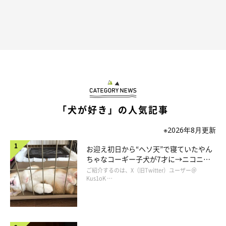
「犬が好き」の人気記事
※2026年8月更新
お迎え初日から“ヘソ天”で寝ていたやん
ちゃなコーギー子犬が7才に→ニコニ
コ“コーギースマイル”が魅力のコに成
ご紹介するのは、X（旧Twitter）ユーザー＠
長！
Kus1oK …