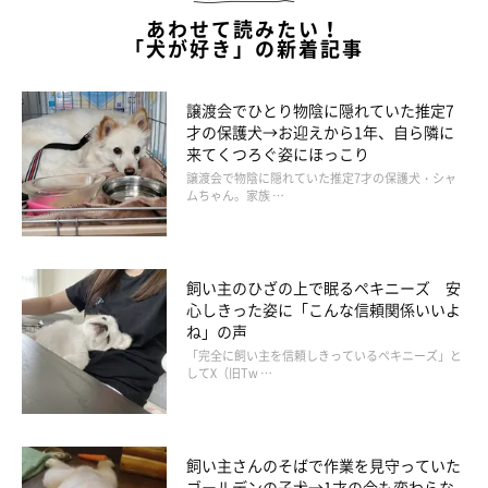
あわせて読みたい！
「犬が好き」の新着記事
譲渡会でひとり物陰に隠れていた推定7
才の保護犬→お迎えから1年、自ら隣に
来てくつろぐ姿にほっこり
譲渡会で物陰に隠れていた推定7才の保護犬・シャ
ムちゃん。家族 …
飼い主のひざの上で眠るペキニーズ 安
心しきった姿に「こんな信頼関係いいよ
ね」の声
「完全に飼い主を信頼しきっているペキニーズ」と
してX（旧Tw …
飼い主さんのそばで作業を見守っていた
ゴールデンの子犬→1才の今も変わらな