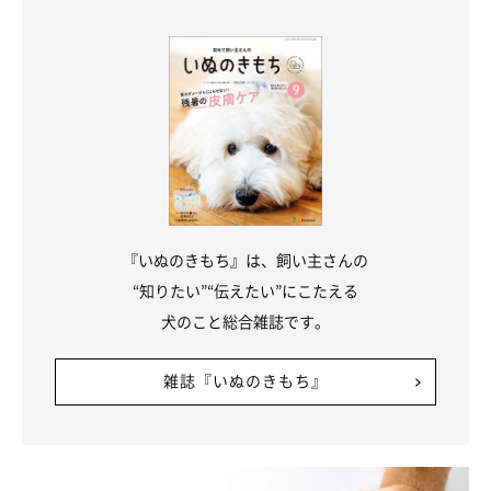
ふだんからラジオなどのBGMを流しておくのがおすすめ。外か
らの物音が聞こえにくくなり、犬のムダ吠えを防ぎやすくなりま
す。
犬の気持ちや習性を理解して対処し困りごとを減らしましょう。
みなさんもぜひ、シチュエーション別の対処法を試してみてくだ
さいね。
『いぬのきもち』は、飼い主さんの
参考／「いぬのきもち」2020年5月号『吠え、そそう、食フ
“知りたい”“伝えたい”にこたえる
ン……困った行動には、ワケがあった！ 愛犬の気持ちをホンヤ
犬のこと総合雑誌です。
クします！』（監修：しつけスクール「Can！Do！Pet Dog
School」代表 西川文二先生）
雑誌『いぬのきもち』
文／Yoko N
※写真はスマホアプリ「いぬ・ねこのきもち」で投稿されたもの
です。