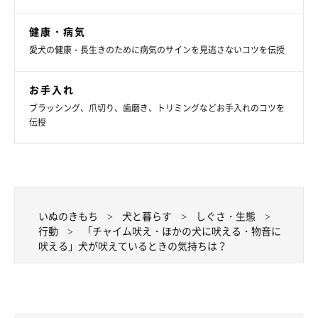
す。
健康・病気
愛犬の健康・長生きのために病気のサインを見逃さないコツを伝授
お手入れ
ブラッシング、爪切り、歯磨き、トリミングなどお手入れのコツを
伝授
いぬのきもち
犬と暮らす
しぐさ・生態
行動
「チャイム吠え・ほかの犬に吠える・物音に
吠える」犬が吠えているときの気持ちは？
物音に吠えるときの対処法