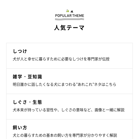
人気テーマ
しつけ
犬が人と幸せに暮らすために必要なしつけを専門家が伝授
いぬのきもち投稿写真ギャラリー
雑学・豆知識
物音や気配が「怖い」という気持ち
明日誰かに話したくなる犬にまつわる”あれこれ”ネタはこちら
犬は何かの物音や気配を感じると、「不審なものが近づいてきて
しぐさ・生態
怖い」「どこかへ行ってほしい」と、警戒心を抱いて吠えます。
犬本来が持っている習性や、しぐさの意味など、画像と一緒に解説
しかし、物音はいつかしなくなるため、犬は「自分が吠えたから
飼い方
音が消えた」と学習し、物音がするたびに吠えるようになるので
犬との暮らすための基本の飼い方を専門家が分かりやすく解説