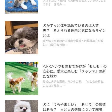
犬は本当に「表情」で気持ちを伝えているのでしょ
うか？ 国内外 …
ほかの犬に吠えるときの対処法
犬がずっと体を舐めているのは大丈
ほかの犬が見えたらおやつを与え、道の反対側へ誘導するといい
夫？ 考えられる理由と気になるサイン
とは
でしょう。おやつで気を引いて、吠えさせないようにしてすれ違
犬が体を舐め続ける理由や異常との見極め方を解
います。これを繰り返すと、犬は「ほかの犬が来るとおいしいこ
説。日常的な行動 …
とが起きる、怖くない」と認識し、警戒心が弱まるでしょう。
＜PR＞いつものおでかけが「もしも」の
安心に。愛犬と楽しむ『メッツァ』の新
たな魅力
愛犬は大切な家族。だからこそ、「もしもの時も、
このコと安心し …
犬に「うらやましい」「あせり」の感情
はある？ 人と犬の感情について解説