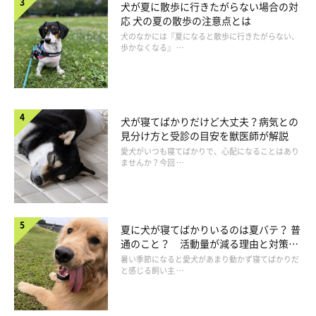
犬が夏に散歩に行きたがらない場合の対
応 犬の夏の散歩の注意点とは
犬のなかには『夏になると散歩に行きたがらない、
歩かなくなる』 …
犬が寝てばかりだけど大丈夫？病気との
見分け方と受診の目安を獣医師が解説
愛犬がいつも寝てばかりで、心配になることはあり
ませんか？今回 …
いぬのきもち投稿写真ギャラリー
夏に犬が寝てばかりいるのは夏バテ？ 普
通のこと？ 活動量が減る理由と対策と
「近づかない」でという気持ち
は
暑い季節になると愛犬があまり動かず寝てばかりだ
と感じる飼い主 …
散歩中にすれ違ったほかの犬に吠えるのは、「相手に近づかれた
くない」という気持ちから。