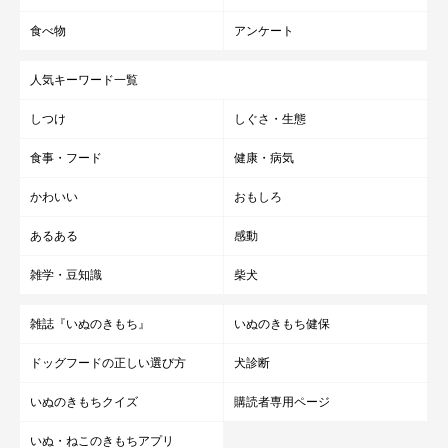
食べ物
アンケート
人気キーワード一覧
しつけ
しぐさ・生態
食事・フード
健康・病気
かわいい
おもしろ
あるある
感動
雑学・豆知識
柴犬
雑誌『いぬのきもち』
いぬのきもち健保
ドッグフードの正しい選び方
犬診断
いぬのきもちクイズ
購読者専用ページ
いぬ・ねこのきもちアプリ