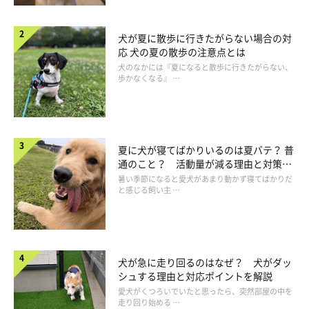
●万一ゴミをくわえてしまった場合は、おやつと交換（ムリに取
ろうとしない）
犬が夏に散歩に行きたがらない場合の対
など。
応 犬の夏の散歩の注意点とは
犬のなかには『夏になると散歩に行きたがらない、
歩かなくなる』 …
まずは愛犬の安全を確認しながらという点が大切であることがわ
かりました。
各自のペースでお散歩しながらゴミ拾い
夏に犬が寝てばかりいるのは夏バテ？ 普
通のこと？ 活動量が減る理由と対策と
は
暑い季節になると愛犬があまり動かず寝てばかりだ
と感じる飼い主 …
犬が急に走り回るのはなぜ？ 犬がダッ
シュする理由と対応ポイントを解説
愛犬がくつろいでいたと思ったら、突然部屋の中を
走り回り始める …