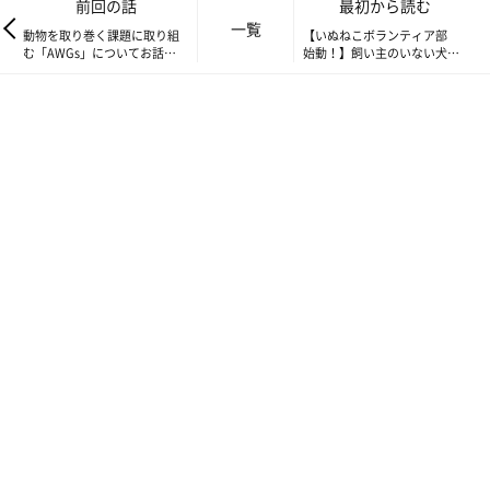
前回の話
最初から読む
一覧
動物を取り巻く課題に取り組
【いぬねこボランティア部
む「AWGs」についてお話を
始動！】飼い主のいない犬や
聞いてきました！【いぬねこ
猫に新しい家族や活躍できる
ボランティア部活動報告】
場を見つけたい
「川の国埼玉」として豊かな川を守り育むことを目的にさまざま
な施策を実施している埼玉県が、昨年から展開しているSAITAMA
リバーサポーターズプロジェクト。
「リバ犬清掃活動」はその一環として「犬×川」をテーマに展開
する施策のひとつでお散歩をしながらゴミ拾いをする試みのこ
と。今回初めて開催されました。
当日は時期的なこともあり（※2022年3月）、関係者の愛犬たち
とその家族が集結。いぬねこボランティア部からは5名とライタ
ーが参加しました。