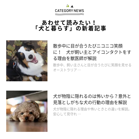
いに夢中になると犬や周囲への目配りがおろそかになるので難し
いですね」
という飼い主さんも。
あわせて読みたい！
「犬と暮らす」の新着記事
その様子を見ていた遠藤先生からは、「無理に拾おうとすると誤
飲やリードが外れたりといった危険も伴うので、2人一組でひと
散歩中に目が合うたびニコニコ笑顔
りがゴミ拾いをし、もうひとりは愛犬を見守るといった形でスタ
に！ 犬が飼い主とアイコンタクトをす
る理由を獣医師が解説
ートしてみるのがいいかもしれませんね」とのアドバイスもあり
散歩中、飼い主さんと目が合うたびに笑顔を見せる
ました。
オーストラリア …
犬が物陰に隠れるのは怖いから？意外と
見落としがちな犬の行動の理由を解説
犬が物陰に隠れる理由や怖いときとの違いを解説。
安心して見守れ …