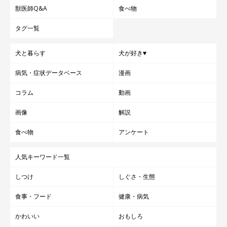
獣医師Q&A
食べ物
タグ一覧
犬と暮らす
犬が好き♥
病気・症状データベース
漫画
コラム
動画
拾ったゴミをまとめて終了！愛犬も飼い主さんも充実したひとときに。（撮
影時のみマスクをはずしました）
画像
解説
食べ物
アンケート
愛犬、飼い主さんにとっても安心できる環境とは
人気キーワード一覧
しつけ
しぐさ・生態
食事・フード
健康・病気
かわいい
おもしろ