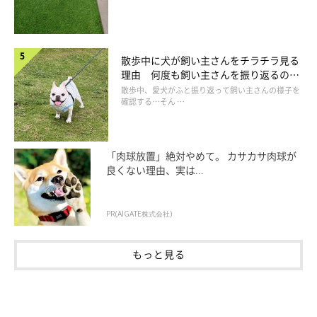
散歩中に犬が飼い主さんをチラチラ見る
理由 何度も飼い主さんを振り返るのは
初めての景色に愛犬も興味津々!?
なぜ？
散歩中、愛犬がふと振り返って飼い主さんの様子を
確認する…そん …
その後、いよいよお散歩スタート！
広いドッグランもあるパーク内をぐるりと回ってから彩湖沿いを
「肉球放置」絶対やめて。 カサカサ肉球が
良くない理由、実は...
まっすぐ歩くコースを、間隔を取りながら約1時間半かけて各自
のペースで歩きます。
元気いっぱい先導しながら歩くコ、飼い主さんから離れないコな
PR(AIGATE株式会社)
どさまざまでした。
もっと見る
「犬を見守るときに自然と地面を見ているのでゴミを見つけやす
いですね」
という飼い主さんもいれば、初めての経験に
「ゴミ拾