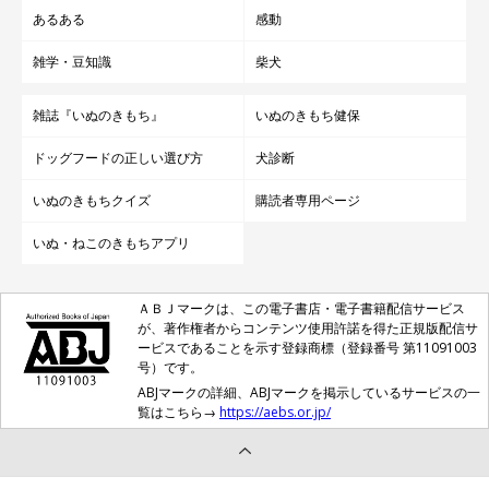
あるある
感動
雑学・豆知識
柴犬
雑誌『いぬのきもち』
いぬのきもち健保
ドッグフードの正しい選び方
犬診断
いぬのきもちクイズ
購読者専用ページ
当日、どの飼い主さんも愛犬の足元から道の先までよく見てい
いぬ・ねこのきもちアプリ
て、普段から愛犬をしっかり見守りながらお散歩されているのだ
と実感しました。
ＡＢＪマークは、この電子書店・電子書籍配信サービス
が、著作権者からコンテンツ使用許諾を得た正規版配信サ
ービスであることを示す登録商標（登録番号 第11091003
「普段のお散歩でもゴミが気になることがある」「愛犬がゴミを
号）です。
誤飲しそうになった」という声も聞かれました。今回「リバ犬清
ABJマークの詳細、ABJマークを掲示しているサービスの一
掃活動」に参加させていただき、改めて、街や川がキレイである
覧はこちら→
https://aebs.or.jp/
ことは愛犬にとっても飼い主さんにとっても安心できる環境づく
りにもつながるのだと感じました。