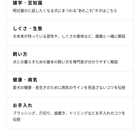
雑学・豆知識
明日誰かに話したくなる犬にまつわる”あれこれ”ネタはこちら
しぐさ・生態
犬本来が持っている習性や、しぐさの意味など、画像と一緒に解説
飼い方
ルチーちゃん（メス・1才／ミックス） ひっぱりグセがあるというルチーち
ゃん。最初は興奮気味でしたが、慣れてからは飼い主さんの言うことをよく
犬との暮らすための基本の飼い方を専門家が分かりやすく解説
聞き、上手に「マテ」できていました。
健康・病気
愛犬の健康・長生きのために病気のサインを見逃さないコツを伝授
お手入れ
ブラッシング、爪切り、歯磨き、トリミングなどお手入れのコツを
伝授