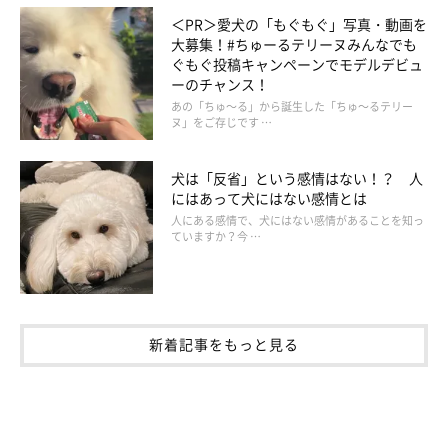
＜PR＞愛犬の「もぐもぐ」写真・動画を
大募集！#ちゅーるテリーヌみんなでも
ぐもぐ投稿キャンペーンでモデルデビュ
ーのチャンス！
あの「ちゅ～る」から誕生した「ちゅ～るテリー
ヌ」をご存じです …
エールくん（オス・2才／コーギー） 飼い主さんとのアイコンタクトもばっ
ちり！ゴミ拾いの間はきちんと「マテ」ができていました。「他のワンちゃ
んがいるせいなのか、いつもよりもおりこうですね（笑）」と飼い主さん
犬は「反省」という感情はない！？ 人
にはあって犬にはない感情とは
人にある感情で、犬にはない感情があることを知っ
ていますか？今 …
新着記事をもっと見る