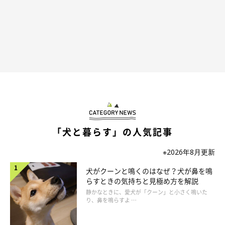
ドッグトレーナーの遠藤先生による愛犬との清掃活動時のアドバイスも。
まずドッグトレーナーの遠藤ゆかり先生から、愛犬とのお散歩時
のごみ拾いにおいて注意点についてアドバイスがありました。
「犬と暮らす」の人気記事
●誤飲・脱走を防止するため、リードは長すぎず短すぎない長さ
※2026年8月更新
（ゆるみはもたせるが少しひっぱったら地面に届かない距離）を
キープ
犬がクーンと鳴くのはなぜ？犬が鼻を鳴
らすときの気持ちと見極め方を解説
●ゴミを拾う時は、犬に「マテ」をさせてゴミから注意を逸らす
静かなときに、愛犬が「クーン」と小さく鳴いた
→ゴミ拾い→おやつをあげ、マテができるとご褒美がもらえると
り、鼻を鳴らすよ …
教えると誤飲予防に