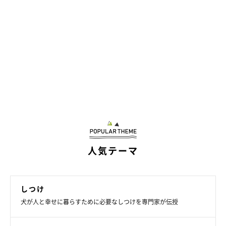
はなびちゃん（メス・7カ月／チワワ） まだお散歩に慣れていないながらも
小さな体で一生懸命参加！「ニオイかぎのクセがあるのでこの機会に「マ
テ」の練習もしていきたいですね」と飼い主さん。
人気テーマ
しつけ
犬が人と幸せに暮らすために必要なしつけを専門家が伝授