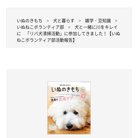
いぬのきもち
犬と暮らす
雑学・豆知識
いぬねこボランティア部
犬と一緒に川をキレイ
に 「リバ犬清掃活動」に参加してきました！【いぬ
ねこボランティア部活動報告】
コマちゃん（メス・3才／トイ・プードル） 人も犬も大好きだというコマち
ゃんはクルクル回りながら大興奮！途中からは「マテ」もきちんとでき、楽
しくお散歩していました。