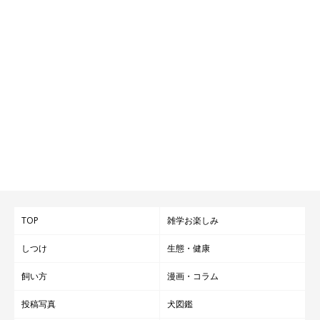
・「思っていたより愛犬がいい子にしてくれたのでたくさん褒め
ることができ、犬・飼い主ともに自信につながりました」
・「ドッグランにいた飼い主さんから『ゴミ拾いしているの？い
い活動だね』と興味を持ってもらえました」
・「他の飼い主さんにも可愛がってもらえたので、うちのコはと
ても満足そうでした」
・「犬とコミュニケーションも取りつつ、ちょっといいことをし
た気分にもなれるのでとてもいいですね」
・「いつものお散歩時にゴミ拾いを行うのはまだハードルが高い
けど、すばらしい取り組みなのでもっと活動の輪が広がったらい
いなと思います」
TOP
雑学お楽しみ
などの声が聞かれました。
しつけ
生態・健康
飼い方
漫画・コラム
投稿写真
犬図鑑