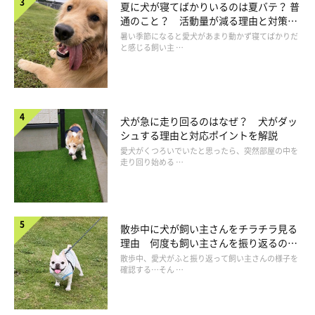
夏に犬が寝てばかりいるのは夏バテ？ 普
通のこと？ 活動量が減る理由と対策と
は
暑い季節になると愛犬があまり動かず寝てばかりだ
と感じる飼い主 …
いかがでしたか？犬の骨のヒミツはたくさんあります。犬を観察
して探してみてくださいね！
犬が急に走り回るのはなぜ？ 犬がダッ
シュする理由と対応ポイントを解説
愛犬がくつろいでいたと思ったら、突然部屋の中を
出典：「いぬのきもち」2017年11月号『犬の骨のヒミツを知ろ
走り回り始める …
う！』
イラスト：大崎メグミ 構成・文：ヨシノキヨミ
散歩中に犬が飼い主さんをチラチラ見る
理由 何度も飼い主さんを振り返るのは
なぜ？
散歩中、愛犬がふと振り返って飼い主さんの様子を
確認する…そん …