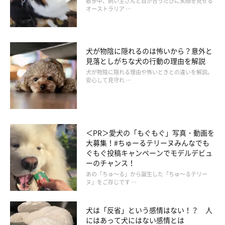
散歩中、飼い主さんと目が合うたびに笑顔を見せる
オーストラリア …
犬が物陰に隠れるのは怖いから？意外と
見落としがちな犬の行動の理由を解説
犬が物陰に隠れる理由や怖いときとの違いを解説。
安心して見守れ …
＜PR＞愛犬の「もぐもぐ」写真・動画を
大募集！#ちゅーるテリーヌみんなでも
ぐもぐ投稿キャンペーンでモデルデビュ
ーのチャンス！
あの「ちゅ～る」から誕生した「ちゅ～るテリー
ヌ」をご存じです …
犬は「反省」という感情はない！？ 人
にはあって犬にはない感情とは