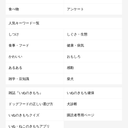
食べ物
アンケート
人気キーワード一覧
しつけ
しぐさ・生態
食事・フード
健康・病気
かわいい
おもしろ
あるある
感動
雑学・豆知識
柴犬
雑誌『いぬのきもち』
いぬのきもち健保
ドッグフードの正しい選び方
犬診断
いぬのきもちクイズ
購読者専用ページ
いぬ・ねこのきもちアプリ