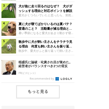
さんもいるかもしれません。今回は、犬が
らない、歩かなくなる』『暑い季節は散歩
クーンと鳴く理由や鼻鳴らしの背景、見極
犬が急に走り回るのはなぜ？ 犬がダ
の気配を察すると涼しい部屋から出ようと
め方と対応のポイントなどについて、いぬ
しない』など散歩に行きたがらないコもい
ッシュする理由と対応ポイントを解説
のきもち獣医師相談室の原 駿太朗先生に
るようです。愛犬の運動をさせてあげたい
愛犬がくつろいでいたと思ったら、突然部
伺いました。クーンと鳴くのはどんな気持
のに、散歩に行きたがらない。このような
屋の中を走り回り始める――そんな様子に
ち？いぬのきもち投稿写真ギャラリー犬が
場合はどう対応すればよいのでしょうか？
夏に犬が寝てばかりいるのは夏バテ？
驚いたことはありませんか？ 急な動きに
クーンと小さく鳴くときは、何らかの感情
「愛犬が夏に散歩に行きたがらない場合の
「何が起きているの？」と戸惑う飼い主さ
普通のこと？ 活動量が減る理由と対
を伝えようとしている場合があると考えら
対応」について、いぬのきもち獣医師相談
んも多いでしょう。落ち着いていたはずな
策とは
暑い季節になると愛犬があまり動かず寝て
れています。大
室の白山さとこ先生に聞きました。Q.夏に
のに、急にスイッチが入ったように見える
ばかりだと感じる飼い主さんはいません
犬の散歩に行くときの注意点は？ いぬの
と不安になることもあります。今回は、犬
散歩中に犬が飼い主さんをチラチラ見
か？その様子に、愛犬が夏バテで疲れてい
きもち投稿写真ギャラリーーー夏に愛犬と
が急に走り回る理由や見極め方などについ
るのか、元気がないのかなど不安に感じる
る理由 何度も飼い主さんを振り返る
散歩に行くときは、どのようなことに注意
て、いぬのきもち獣医師相談室の岡本りさ
方もいるのではないかと思います。 で
のはなぜ？
散歩中、愛犬がふと振り返って飼い主さん
をするとよい
先生に伺いました。犬が急に走り回るのは
は、犬が寝てばかりいるときに対処が必要
の様子を確認する…そんな場面に心当たり
よくある行動？いぬのきもち投稿写真ギャ
かを見極める方法はあるのでしょうか？
はありませんか？ 何度もチラチラ見られ
稲盛氏に論破・叱責され目が覚めた。
ラリー犬が突然走り回る行動は、必ずしも
「犬の活動量が夏に減る理由と対策」につ
ると、「何か気になることがあるの？」
経営者がバランスすべき2つの背反
珍しいものではないと考えられています。
いて、いぬのきもち獣医師相談室の山口み
「ちゃんと歩けているかな」と不安になる
体にたまったエ
き先生に話を聞きました。Q. 夏に犬の活
ことがあるかもしれません。愛犬が歩きな
PR(ビズヒント)
動量が減る理由は？ いぬのきもち投稿写
がら飼い主さんを振り返るしぐさには、ど
Recommended by
真ギャラリーーー夏に愛犬の活動量が減る
んな気持ちが隠れているのでしょうか。今
と感じる飼い主さんもいるようです。理由
回は、犬が散歩中に飼い主さんを確認する
としてどのようなこ
理由や注意すべきサインの見極めかた、対
もっと見る
応のポイントなどについて、いぬのきもち
獣医師相談室の原 駿太朗先生に伺いまし
た。振り返るのは「確認」や「安心」のサ
イン？いぬのきも