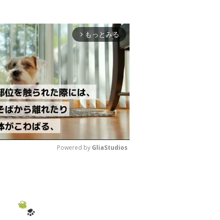
もっとみる
arrow_forward_ios
Powered by 
GliaStudios
M
u
t
e