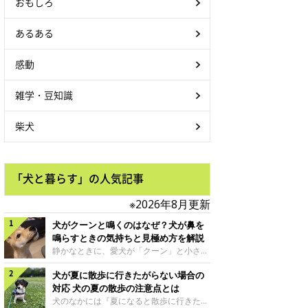
おもしろ
あるある
感動
雑学・豆知識
柴犬
「犬と暮らす」の人気記事
※2026年8月更新
犬がクーンと鳴くのはなぜ？犬が鼻を
鳴らすときの気持ちと見極め方を解説
静かなときに、愛犬が「クーン」と小さく
鳴いたり、鼻を鳴らすような音を出したり
犬が夏に散歩に行きたがらない場合の
することはありませんか？ 大きく吠える
わけではない分、「不安なの？それとも何
対応 犬の夏の散歩の注意点とは
かお願いしているの？」と気になる飼い主
犬のなかには『夏になると散歩に行きたが