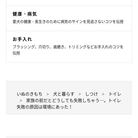
まいにちのいぬ・ねこのきもちアプリ
健康・病気
トイレ以外の場所でそそうをしてしまうなど、犬がトイレを失敗
愛犬の健康・長生きのために病気のサインを見逃さないコツを伝授
する原因の多くはトイレ環境にあります。犬が同じようなそそう
を繰り返してしまうときには、新しくトイレスペースを増設す
お手入れ
る、カーペットなどの布製品やサークルを取り除く、トイレシー
ブラッシング、爪切り、歯磨き、トリミングなどお手入れのコツを
伝授
ツを敷くなどの対応をしてみてくださいね。
出典／「いぬのきもち」16年2月号『環境を見直すだけで失敗し
にくくなる！ トイレのしつけ成功アドバイス』（監修：犬のし
つけ教室DOGLY代表 荒井隆嘉先生）
いぬのきもち
犬と暮らす
しつけ
トイレ
文／子狸ぼん
家族の前だとどうしても失敗しちゃう…。トイレ
失敗の原因は環境にあった！
※写真はスマホアプリ「まいにちのいぬ・ねこのきもち」で投稿
されたものです。
※記事と写真に関連性はありませんので予めご了承ください。