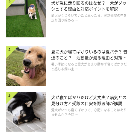
犬が急に走り回るのはなぜ？ 犬がダッ
シュする理由と対応ポイントを解説
愛犬がくつろいでいたと思ったら、突然部屋の中を
走り回り始める …
夏に犬が寝てばかりいるのは夏バテ？ 普
通のこと？ 活動量が減る理由と対策と
は
暑い季節になると愛犬があまり動かず寝てばかりだ
と感じる飼い主 …
犬が寝てばかりだけど大丈夫？病気との
トイレトレーのまわりにトイレシーツを多めに敷いて
見分け方と受診の目安を獣医師が解説
愛犬がいつも寝てばかりで、心配になることはあり
ませんか？今回 …
トイレトレーの外におしっこをしてしまうときは、その部分にも
トイレシーツを敷き詰めて様子を見ます。犬はおしっこをして汚