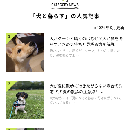
「犬と暮らす」の人気記事
※2026年8月更新
まいにちのいぬ・ねこのきもちアプリ
犬がクーンと鳴くのはなぜ？犬が鼻を鳴
らすときの気持ちと見極め方を解説
カーペットを取り除き、そそうをする場所にトイレを設
静かなときに、愛犬が「クーン」と小さく鳴いた
置
り、鼻を鳴らすよ …
吸水力のあるカーペットは、犬がおしっこをしても足元が汚れな
いので犬にとって気持ちよくトイレができる場所になりやすい傾
犬が夏に散歩に行きたがらない場合の対
向にあります。カーペットでそそうをする犬の場合は、一度カー
応 犬の夏の散歩の注意点とは
ペットを取り除いて、新たにトイレスペースを増設するのがおす
犬のなかには『夏になると散歩に行きたがらない、
歩かなくなる』 …
すめ。トイレスペースには、トイレトレーもしくはトイレシーツ
を敷いてあげるのがよいでしょう。