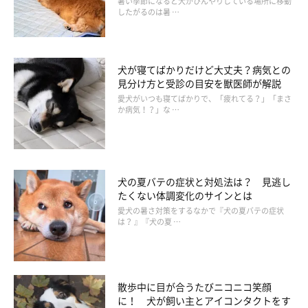
暑い季節になると犬がひんやりしている場所に移動
したがるのは暑 …
犬が寝てばかりだけど大丈夫？病気との
見分け方と受診の目安を獣医師が解説
愛犬がいつも寝てばかりで、「疲れてる？」「まさ
か病気！？」な …
犬の夏バテの症状と対処法は？ 見逃し
トイレ環境を改善した結果
たくない体調変化のサインとは
愛犬の暑さ対策をするなかで『犬の夏バテの症状
は？ 』『犬の夏 …
先述した方法をIさん宅で実践したところ、一週間後にはトイレ
できちんとおしっこができるようになったそうです。成功体験が
増えてきたため、徐々にトイレシーツの枚数も減らしていってい
るのだとか。うんちはトイレシーツを敷いていない玄関前の廊下
散歩中に目が合うたびニコニコ笑顔
に！ 犬が飼い主とアイコンタクトをす
などでしてしまうので、現在トイレシーツを敷いて様子を見てい