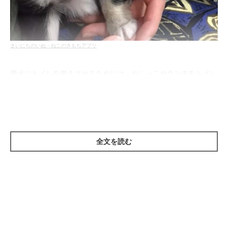
まいにちのいぬ・ねこのきもちアプリ
愛犬にトイレを覚えさせるためには、おしっこやウンチをトイレ
でしっかりとした、という成功体験を積み重ねることが大切で
す。その成功体験を増やすコツは、トイレ環境づくりにあるとい
っても過言ではないでしょう。今回は留守番中の実例をもとに、
意外と見落としがちな改善ポイントを解説します。
全文を読む
留守番中はきちんとできるのに、家族がいる前でだけそ
そうをしてしまう
神奈川県にお住いのIさん宅には、生後10か月になる、メスのボ
ストンテリアちゃんがいます。リビング、玄関、寝室と、自宅内