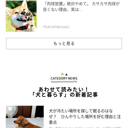
「肉球放置」絶対やめて。 カサカサ肉球が
れてしまったシーツにはうんちをしたくないのかもしれませんの
良くない理由、実は...
で、トイレスペースを広くし、やや余裕をもたせたトイレ環境を
構築してみてください。
PR(AIGATE株式会社)
トイレのまわりのサークルを除去する
もっと見る
犬がトイレ以外の場所でそそうをする理由のひとつに、トイレが
置かれている環境自体を嫌がっている可能性があります。たとえ
ばサークルに囲まれたトイレは、閉じ込められてしまうのではな
いかと思い、避けてしまう犬もいます。思い切って一度トイレを
あわせて読みたい！
囲んでいるサークルを除去してみるのも一つの手です。
「犬と暮らす」の新着記事
犬が冷たい場所を探して眠るのはな
ぜ？ ひんやりした場所を好む理由と注
意点