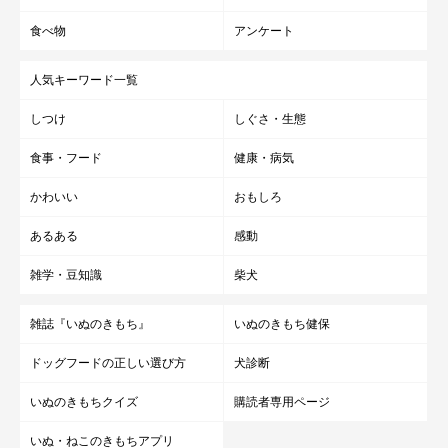
食べ物
アンケート
人気キーワード一覧
しつけ
しぐさ・生態
食事・フード
健康・病気
かわいい
おもしろ
あるある
感動
雑学・豆知識
柴犬
雑誌『いぬのきもち』
いぬのきもち健保
ドッグフードの正しい選び方
犬診断
いぬのきもちクイズ
購読者専用ページ
いぬ・ねこのきもちアプリ