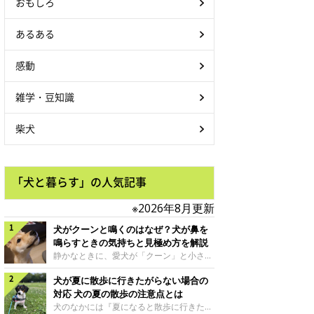
おもしろ
あるある
感動
雑学・豆知識
柴犬
「犬と暮らす」の人気記事
※2026年8月更新
犬がクーンと鳴くのはなぜ？犬が鼻を
鳴らすときの気持ちと見極め方を解説
静かなときに、愛犬が「クーン」と小さく
鳴いたり、鼻を鳴らすような音を出したり
犬が夏に散歩に行きたがらない場合の
することはありませんか？ 大きく吠える
わけではない分、「不安なの？それとも何
対応 犬の夏の散歩の注意点とは
かお願いしているの？」と気になる飼い主
犬のなかには『夏になると散歩に行きたが