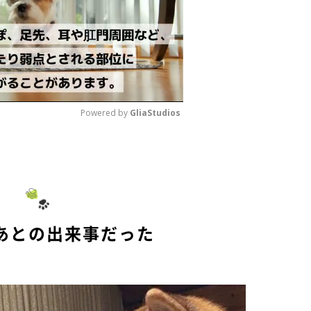
Powered by 
GliaStudios
M
u
t
e
あとの出来事だった