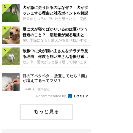
さんもいるかもしれません。今回は、犬が
らない、歩かなくなる』『暑い季節は散歩
クーンと鳴く理由や鼻鳴らしの背景、見極
犬が急に走り回るのはなぜ？ 犬がダ
の気配を察すると涼しい部屋から出ようと
め方と対応のポイントなどについて、いぬ
しない』など散歩に行きたがらないコもい
ッシュする理由と対応ポイントを解説
のきもち獣医師相談室の原 駿太朗先生に
るようです。愛犬の運動をさせてあげたい
愛犬がくつろいでいたと思ったら、突然部
伺いました。クーンと鳴くのはどんな気持
のに、散歩に行きたがらない。このような
屋の中を走り回り始める――そんな様子に
ち？いぬのきもち投稿写真ギャラリー犬が
場合はどう対応すればよいのでしょうか？
夏に犬が寝てばかりいるのは夏バテ？
驚いたことはありませんか？ 急な動きに
クーンと小さく鳴くときは、何らかの感情
「愛犬が夏に散歩に行きたがらない場合の
「何が起きているの？」と戸惑う飼い主さ
普通のこと？ 活動量が減る理由と対
を伝えようとしている場合があると考えら
対応」について、いぬのきもち獣医師相談
んも多いでしょう。落ち着いていたはずな
策とは
暑い季節になると愛犬があまり動かず寝て
れています。大
室の白山さとこ先生に聞きました。Q.夏に
のに、急にスイッチが入ったように見える
ばかりだと感じる飼い主さんはいません
犬の散歩に行くときの注意点は？ いぬの
と不安になることもあります。今回は、犬
散歩中に犬が飼い主さんをチラチラ見
か？その様子に、愛犬が夏バテで疲れてい
きもち投稿写真ギャラリーーー夏に愛犬と
が急に走り回る理由や見極め方などについ
るのか、元気がないのかなど不安に感じる
る理由 何度も飼い主さんを振り返る
散歩に行くときは、どのようなことに注意
て、いぬのきもち獣医師相談室の岡本りさ
方もいるのではないかと思います。 で
のはなぜ？
散歩中、愛犬がふと振り返って飼い主さん
をするとよい
先生に伺いました。犬が急に走り回るのは
は、犬が寝てばかりいるときに対処が必要
の様子を確認する…そんな場面に心当たり
よくある行動？いぬのきもち投稿写真ギャ
かを見極める方法はあるのでしょうか？
はありませんか？ 何度もチラチラ見られ
目の下ベタベタ… 放置してたら「菌」
ラリー犬が突然走り回る行動は、必ずしも
「犬の活動量が夏に減る理由と対策」につ
ると、「何か気になることがあるの？」
が増えてるってマジ？
珍しいものではないと考えられています。
いて、いぬのきもち獣医師相談室の山口み
「ちゃんと歩けているかな」と不安になる
体にたまったエ
き先生に話を聞きました。Q. 夏に犬の活
ことがあるかもしれません。愛犬が歩きな
PR(AIGATE株式会社)
動量が減る理由は？ いぬのきもち投稿写
がら飼い主さんを振り返るしぐさには、ど
Recommended by
真ギャラリーーー夏に愛犬の活動量が減る
んな気持ちが隠れているのでしょうか。今
と感じる飼い主さんもいるようです。理由
回は、犬が散歩中に飼い主さんを確認する
としてどのようなこ
理由や注意すべきサインの見極めかた、対
もっと見る
応のポイントなどについて、いぬのきもち
獣医師相談室の原 駿太朗先生に伺いまし
た。振り返るのは「確認」や「安心」のサ
イン？いぬのきも