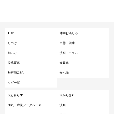
TOP
雑学お楽しみ
しつけ
生態・健康
飼い方
漫画・コラム
投稿写真
犬図鑑
獣医師Q&A
食べ物
タグ一覧
@miki.tamama
犬と暮らす
犬が好き♥
しらたまちゃんは、くわえてきた飼い主さんの靴をペットハウス
病気・症状データベース
漫画
の陰に隠す行動を見せていました。犬のこの行動から、どのよう
なことが読み取れるのでしょうか。