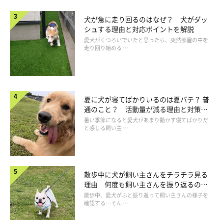
犬が急に走り回るのはなぜ？ 犬がダッ
シュする理由と対応ポイントを解説
愛犬がくつろいでいたと思ったら、突然部屋の中を
走り回り始める …
@miki.tamama
夏に犬が寝てばかりいるのは夏バテ？ 普
通のこと？ 活動量が減る理由と対策と
とても賢くて感心してしまうしらたまちゃんの行動ですが、カメ
は
暑い季節になると愛犬があまり動かず寝てばかりだ
ラにバッチリとおさまっているので、飼い主さんにはバレバレで
と感じる飼い主 …
す。
散歩中に犬が飼い主さんをチラチラ見る
理由 何度も飼い主さんを振り返るのは
なぜ？
散歩中、愛犬がふと振り返って飼い主さんの様子を
確認する…そん …