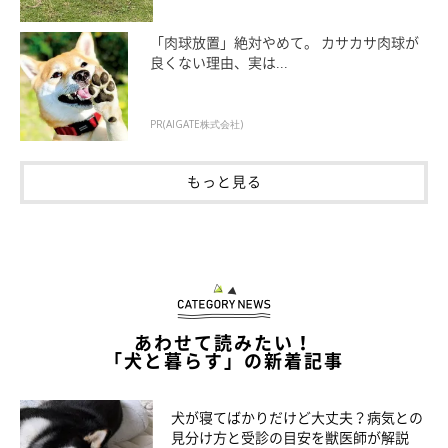
「肉球放置」絶対やめて。 カサカサ肉球が
良くない理由、実は...
PR(AIGATE株式会社)
もっと見る
@miki.tamama
あわせて読みたい！
その後、そばで犯行の様子を見ていたパパさんにペットハウスを
「犬と暮らす」の新着記事
どかされてしまい、しらたまちゃんは
この表情（笑）
犬が寝てばかりだけど大丈夫？病気との
見分け方と受診の目安を獣医師が解説
しらたまちゃん的にはうまく隠したつもりだったかもしれません