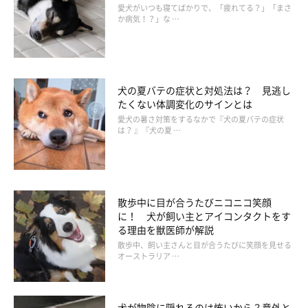
愛犬がいつも寝てばかりで、「疲れてる？」「まさ
が、今回の隠蔽工作は失敗に終わってしまったようでした。
か病気！？」な …
犬の夏バテの症状と対処法は？ 見逃し
たくない体調変化のサインとは
愛犬の暑さ対策をするなかで『犬の夏バテの症状
は？ 』『犬の夏 …
散歩中に目が合うたびニコニコ笑顔
に！ 犬が飼い主とアイコンタクトをす
る理由を獣医師が解説
この投稿をInstagramで見る
散歩中、飼い主さんと目が合うたびに笑顔を見せる
オーストラリア …
犬が物陰に隠れるのは怖いから？意外と