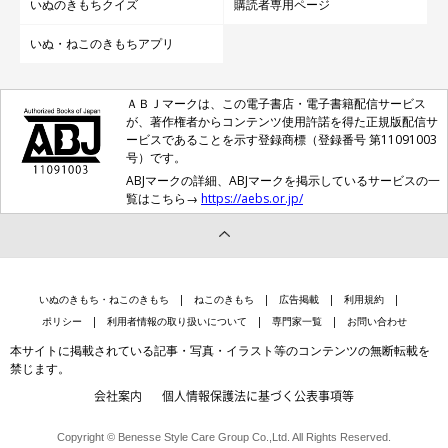
きなコや好奇心旺盛なコに多く見られる
と思われます」
いぬのきもちクイズ
購読者専用ページ
いぬ・ねこのきもちアプリ
ＡＢＪマークは、この電子書店・電子書籍配信サービス
が、著作権者からコンテンツ使用許諾を得た正規版配信サ
ービスであることを示す登録商標（登録番号 第11091003
号）です。
ABJマークの詳細、ABJマークを掲示しているサービスの一
覧はこちら→
https://aebs.or.jp/
いぬのきもち・ねこのきもち
ねこのきもち
広告掲載
利用規約
ポリシー
利用者情報の取り扱いについて
専門家一覧
お問い合わせ
本サイトに掲載されている記事・写真・イラスト等のコンテンツの無断転載を
禁じます。
会社案内
個人情報保護法に基づく公表事項等
しらたまちゃんは、最近もいろいろな物を運
んでいる！
Copyright © Benesse Style Care Group Co.,Ltd. All Rights Reserved.