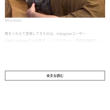
@miki.tamama
靴をくわえて登場してきたのは、Instagramユーザー
@miki.tamama
さんの愛犬・しらたまちゃん（取材当時8才）。
こちらの動画は、2021年9月に投稿されていたもの。
物を運ぶことが大好きだというしらたまちゃんですが、
このあと
まさかの行動に！
当時の様子について、飼い主さんにお話を伺
いました。
全文を読む
隠蔽工作!?