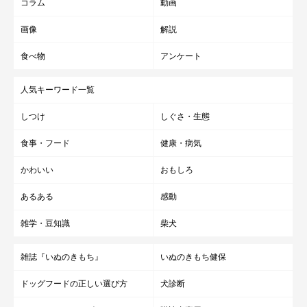
コラム
動画
画像
解説
いぬのきもち獣医師相談室の岡本りさ先生
が解説します。
食べ物
アンケート
岡本先生：
人気キーワード一覧
「紹介したしらたまちゃんの行動ですが、好きな人のニオイのす
る靴や靴の形状などから、しらたまちゃんに
『大切な物・宝物・
しつけ
しぐさ・生態
おもちゃ』と認定されたのではないか
と考えられます。
食事・フード
健康・病気
かわいい
おもしろ
犬はそういった物を自身の寝床に隠して保管したり、あとでゆっ
くり遊ぶために隠しておくことがあるので、しらたまちゃんもそ
あるある
感動
うだったのではないでしょうか。また、
『靴を運ぶと飼い主さん
雑学・豆知識
柴犬
にかまってもらえる、注目してもらえる』
と学習していたのかも
しれませんね。
雑誌『いぬのきもち』
いぬのきもち健保
ドッグフードの正しい選び方
犬診断
このような行動は犬の習性なのでよく見られますが、特に
遊び好