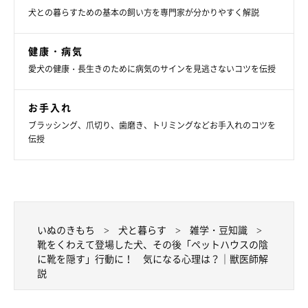
犬との暮らすための基本の飼い方を専門家が分かりやすく解説
健康・病気
愛犬の健康・長生きのために病気のサインを見逃さないコツを伝授
お手入れ
しらたまちゃんの「物を運ぶ」という行動は、1才頃から見られるようにな
ブラッシング、爪切り、歯磨き、トリミングなどお手入れのコツを
ったそう。
伝授
@miki.tamama
飼い主さんによると、「物を運ぶ」というしらたまちゃんの行動
は日常でよく見られることなのだそう。しかし、隠蔽工作をした
のはあのときが初めてだったといいます。
いぬのきもち
犬と暮らす
雑学・豆知識
靴をくわえて登場した犬、その後「ペットハウスの陰
に靴を隠す」行動に！ 気になる心理は？｜獣医師解
飼い主さん：
説
「ふだんなら早い段階で運んできたものを回収していますが、ペ
ットハウスの陰に隠そうとする行動は初めてのことだったので、