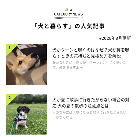
「犬と暮らす」の人気記事
@miki.tamama
※2026年8月更新
そして、
くわえていた靴をペットハウスの陰に隠す
のでした。こ
犬がクーンと鳴くのはなぜ？犬が鼻を鳴
れは…リビングに靴を持ってきたことがバレないようにするため
らすときの気持ちと見極め方を解説
の
「隠蔽工作」
でしょうか（笑）
静かなときに、愛犬が「クーン」と小さく鳴いた
り、鼻を鳴らすよ …
犬が夏に散歩に行きたがらない場合の対
応 犬の夏の散歩の注意点とは
犬のなかには『夏になると散歩に行きたがらない、
歩かなくなる』 …