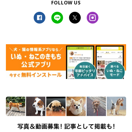
FOLLOW US
「急げ〜！！」
@miki.tamama
しらたまちゃんはこれまでに、買い物袋や重い書類ケース、自分
の寝床にしているクッションやペットハウス、ハンガーなど、さ
まざまな物を運んできたとのこと。
ただ、
“再犯率”はパパさんの靴が一番高い
のだとか。もしかした
ら、しらたまちゃん好みのニオイがするのかも…？（笑）