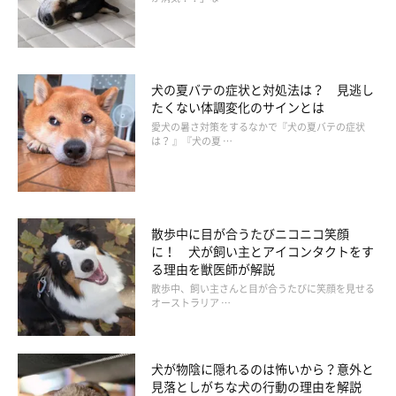
犬の夏バテの症状と対処法は？ 見逃し
たくない体調変化のサインとは
愛犬の暑さ対策をするなかで『犬の夏バテの症状
は？ 』『犬の夏 …
散歩中に目が合うたびニコニコ笑顔
いぬのきもち投稿写真ギャラリー
に！ 犬が飼い主とアイコンタクトをす
る理由を獣医師が解説
犬の遠吠えは、シベリアン・ハスキーやアラスカン・マラミュー
散歩中、飼い主さんと目が合うたびに笑顔を見せる
オーストラリア …
トなどの原種に近い犬種やビーグルなどの狩猟犬にみられやすい
といわれています。
犬が物陰に隠れるのは怖いから？意外と
犬の遠吠えが起こりやすい状況としては、留守番中であったり、
見落としがちな犬の行動の理由を解説