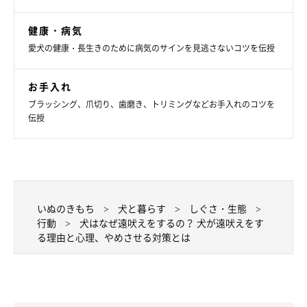
いぬのきもち投稿写真ギャラリー
健康・病気
愛犬の健康・長生きのために病気のサインを見逃さないコツを伝授
犬の遠吠えをやめさせたい場合、まずそのコがどのタイミングで
鳴き始めるのか、遠吠えが起きやすいかの原因を特定することが
お手入れ
大切です。
ブラッシング、爪切り、歯磨き、トリミングなどお手入れのコツを
伝授
その上で愛犬と一緒に遊んだりコミュニケーションの時間を意識
的にとることで、犬の気を紛らわせるようにすることも遠吠え対
策として有効です。
いぬのきもち
犬と暮らす
しぐさ・生態
ただし、飼い主さん個人で解決することにこだわらず、必要に応
行動
犬はなぜ遠吠えをするの？ 犬が遠吠えをす
じて早めに専門家に相談することをおすすめします。
る理由と心理、やめさせる対策とは
犬は人のように言葉を話すことはできませんが、行動やボディラ
ンゲージ、鳴き声、表情などからたくさんのことを伝えようとし