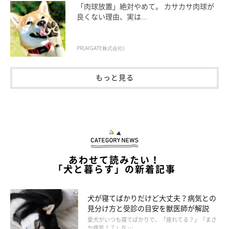
「肉球放置」絶対やめて。 カサカサ肉球が
良くない理由、実は...
PR(AIGATE株式会社)
もっと見る
遠吠えしやすい犬種と鳴き始めるきっかけ
は？
あわせて読みたい！
「犬と暮らす」の新着記事
犬が寝てばかりだけど大丈夫？病気との
見分け方と受診の目安を獣医師が解説
愛犬がいつも寝てばかりで、「疲れてる？」「まさ
か病気！？」な …