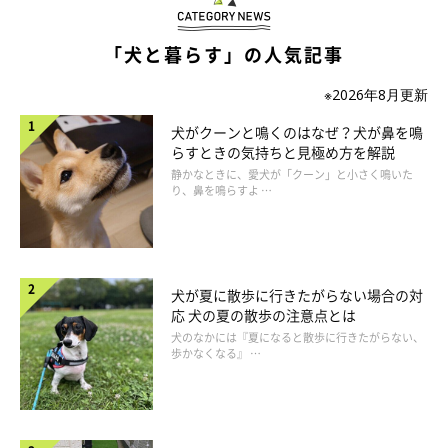
「犬と暮らす」の人気記事
いぬのきもち投稿写真ギャラリー
※2026年8月更新
犬がクーンと鳴くのはなぜ？犬が鼻を鳴
犬が遠吠えをする主な理由は、
らすときの気持ちと見極め方を解説
仲間とのコミュニケーション
静かなときに、愛犬が「クーン」と小さく鳴いた
り、鼻を鳴らすよ …
縄張りの主張
不安やストレスの発散
犬が夏に散歩に行きたがらない場合の対
応 犬の夏の散歩の注意点とは
などが挙げられますが、これは犬の祖先であるオオカミから受け
犬のなかには『夏になると散歩に行きたがらない、
継いだ本能的な行動ともいわれています。
歩かなくなる』 …
犬は誰に何を伝えようとして遠吠えをしているの？