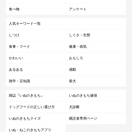
食べ物
アンケート
人気キーワード一覧
しつけ
しぐさ・生態
食事・フード
健康・病気
かわいい
おもしろ
あるある
感動
雑学・豆知識
柴犬
雑誌『いぬのきもち』
いぬのきもち健保
ドッグフードの正しい選び方
犬診断
いぬのきもちクイズ
購読者専用ページ
いぬ・ねこのきもちアプリ