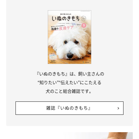
ています。参考にしてくださいね。
（監修：いぬのきもち獣医師相談室獣医師・原駿太朗先生）
取材・文／maki
※写真は「いぬのきもちアプリ」で投稿されたものです
※記事と写真に関連性はありませんので予めご了承ください
関連記事:
【獣医師監修】鳴き声でわかる犬の気持ち！し
『いぬのきもち』は、飼い主さんの
つけや対策も解説
“知りたい”“伝えたい”にこたえる
犬の鳴き声には、さまざまなタイプがあります。今回は、鳴き声や
吠え声の種類からわかる犬の気持ちを解説。また注意が必要な鳴き
犬のこと総合雑誌です。
声や、犬種による鳴き声の違い、鳴き声による騒音トラブルについ
てや、ムダ吠えさせないためのしつけのポイントもご紹介します。
雑誌『いぬのきもち』