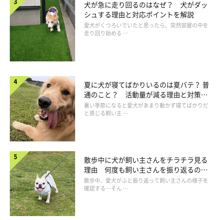
犬が急に走り回るのはなぜ？ 犬がダッ
シュする理由と対応ポイントを解説
犬が「遠吠えをする」という行動は、他の犬や飼い主に対して伝
愛犬がくつろいでいたと思ったら、突然部屋の中を
えようとするもので、
走り回り始める …
自分の居場所や状況を伝える
寂しさや不安を訴える
夏に犬が寝てばかりいるのは夏バテ？ 普
縄張りを主張する
通のこと？ 活動量が減る理由と対策と
は
暑い季節になると愛犬があまり動かず寝てばかりだ
と感じる飼い主 …
などの意味があると考えられています。
散歩中に犬が飼い主さんをチラチラ見る
理由 何度も飼い主さんを振り返るのは
なぜ？
散歩中、愛犬がふと振り返って飼い主さんの様子を
確認する…そん …