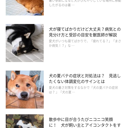
暑い季節になると犬がひんやりしている場所に移動
したがるのは暑 …
犬が嫌がっているときの行動やしぐさ
犬が寝てばかりだけど大丈夫？病気との
見分け方と受診の目安を獣医師が解説
愛犬がいつも寝てばかりで、「疲れてる？」「まさ
か病気！？」な …
犬の夏バテの症状と対処法は？ 見逃し
たくない体調変化のサインとは
愛犬の暑さ対策をするなかで『犬の夏バテの症状
は？ 』『犬の夏 …
散歩中に目が合うたびニコニコ笑顔
に！ 犬が飼い主とアイコンタクトをす