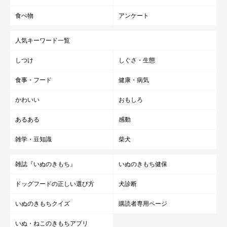
食べ物
アンケート
人気キーワード一覧
しつけ
しぐさ・生態
食事・フード
健康・病気
かわいい
おもしろ
あるある
感動
雑学・豆知識
柴犬
雑誌『いぬのきもち』
いぬのきもち健保
ドッグフードの正しい選び方
犬診断
いぬのきもちクイズ
購読者専用ページ
いぬ・ねこのきもちアプリ