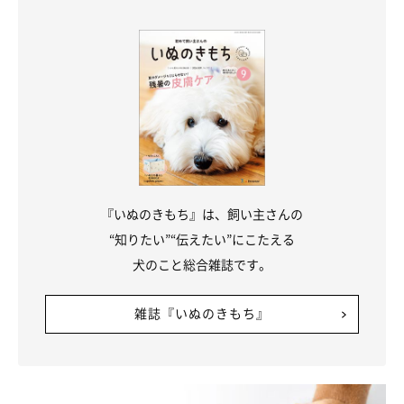
――犬に好かれるコツはありますか？
岡本先生：
「犬が怖がっているときは無理に距離を縮めない、犬の警戒心が
薄くなって近づいてくるまで穏やかに待つ、構ってほしそうなと
きに構ってあげるなど、犬の気持ちをなるべく汲み取って行動し
てあげるとよいでしょう」
『いぬのきもち』は、飼い主さんの
愛犬の気持ちを考えながら接してあげることを心がけたいです
“知りたい”“伝えたい”にこたえる
ね。
犬のこと総合雑誌です。
（監修：いぬのきもち獣医師相談室獣医師・岡本りさ先生）
雑誌『いぬのきもち』
取材・文／maki
※写真は「いぬのきもちアプリ」で投稿されたものです
※記事と写真に関連性はありませんので予めご了承ください