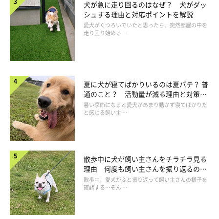
自分本位な行動をする
犬が急に走り回るのはなぜ？ 犬がダッ
シュする理由と対応ポイントを解説
日によって態度や対応が変わる
愛犬がくつろいでいたと思ったら、突然部屋の中を
走り回り始める …
感情の起伏が激しい、気分にムラがある
動作が荒々しい
夏に犬が寝てばかりいるのは夏バテ？ 普
通のこと？ 活動量が減る理由と対策と
などが挙げられます」
は
暑い季節になると愛犬があまり動かず寝てばかりだ
と感じる飼い主 …
犬が嫌がりやすいNGな接し方
散歩中に犬が飼い主さんをチラチラ見る
――犬に対して『こんなことはやってはいけないよ』という接し
理由 何度も飼い主さんを振り返るのは
なぜ？
方はありますか？
散歩中、愛犬がふと振り返って飼い主さんの様子を
確認する…そん …
岡本先生：