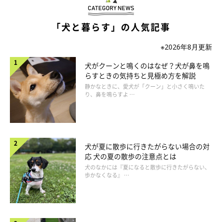
「犬と暮らす」の人気記事
※2026年8月更新
犬がクーンと鳴くのはなぜ？犬が鼻を鳴
らすときの気持ちと見極め方を解説
いぬのきもち投稿写真ギャラリー
静かなときに、愛犬が「クーン」と小さく鳴いた
り、鼻を鳴らすよ …
――では、犬に嫌われやすい人の特徴や犬が嫌だなと感じやすい
人の動きなどはありますか？
犬が夏に散歩に行きたがらない場合の対
岡本先生：
応 犬の夏の散歩の注意点とは
「犬に嫌われやすい人の特徴として、たとえば、
犬のなかには『夏になると散歩に行きたがらない、
歩かなくなる』 …
急に大きな音や大きな声を出す
慣れていないのに無理やり距離を縮めようとする