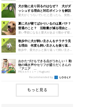
さんもいるかもしれません。今回は、犬が
らない、歩かなくなる』『暑い季節は散歩
クーンと鳴く理由や鼻鳴らしの背景、見極
犬が急に走り回るのはなぜ？ 犬がダ
の気配を察すると涼しい部屋から出ようと
め方と対応のポイントなどについて、いぬ
しない』など散歩に行きたがらないコもい
ッシュする理由と対応ポイントを解説
のきもち獣医師相談室の原 駿太朗先生に
るようです。愛犬の運動をさせてあげたい
愛犬がくつろいでいたと思ったら、突然部
伺いました。クーンと鳴くのはどんな気持
のに、散歩に行きたがらない。このような
屋の中を走り回り始める――そんな様子に
ち？いぬのきもち投稿写真ギャラリー犬が
場合はどう対応すればよいのでしょうか？
夏に犬が寝てばかりいるのは夏バテ？
驚いたことはありませんか？ 急な動きに
クーンと小さく鳴くときは、何らかの感情
「愛犬が夏に散歩に行きたがらない場合の
「何が起きているの？」と戸惑う飼い主さ
普通のこと？ 活動量が減る理由と対
を伝えようとしている場合があると考えら
対応」について、いぬのきもち獣医師相談
んも多いでしょう。落ち着いていたはずな
策とは
暑い季節になると愛犬があまり動かず寝て
れています。大
室の白山さとこ先生に聞きました。Q.夏に
のに、急にスイッチが入ったように見える
ばかりだと感じる飼い主さんはいません
犬の散歩に行くときの注意点は？ いぬの
と不安になることもあります。今回は、犬
散歩中に犬が飼い主さんをチラチラ見
か？その様子に、愛犬が夏バテで疲れてい
きもち投稿写真ギャラリーーー夏に愛犬と
が急に走り回る理由や見極め方などについ
るのか、元気がないのかなど不安に感じる
る理由 何度も飼い主さんを振り返る
散歩に行くときは、どのようなことに注意
て、いぬのきもち獣医師相談室の岡本りさ
方もいるのではないかと思います。 で
のはなぜ？
散歩中、愛犬がふと振り返って飼い主さん
をするとよい
先生に伺いました。犬が急に走り回るのは
は、犬が寝てばかりいるときに対処が必要
の様子を確認する…そんな場面に心当たり
よくある行動？いぬのきもち投稿写真ギャ
かを見極める方法はあるのでしょうか？
はありませんか？ 何度もチラチラ見られ
おかたづけもできる点がうれしい！ 動
ラリー犬が突然走り回る行動は、必ずしも
「犬の活動量が夏に減る理由と対策」につ
ると、「何か気になることがあるの？」
物の鳴き声やセリフが盛りだくさんの
珍しいものではないと考えられています。
いて、いぬのきもち獣医師相談室の山口み
「ちゃんと歩けているかな」と不安になる
「アニア ...
体にたまったエ
き先生に話を聞きました。Q. 夏に犬の活
ことがあるかもしれません。愛犬が歩きな
PR(タカラトミー｜Hugkum)
動量が減る理由は？ いぬのきもち投稿写
がら飼い主さんを振り返るしぐさには、ど
Recommended by
真ギャラリーーー夏に愛犬の活動量が減る
んな気持ちが隠れているのでしょうか。今
と感じる飼い主さんもいるようです。理由
回は、犬が散歩中に飼い主さんを確認する
としてどのようなこ
理由や注意すべきサインの見極めかた、対
もっと見る
応のポイントなどについて、いぬのきもち
獣医師相談室の原 駿太朗先生に伺いまし
た。振り返るのは「確認」や「安心」のサ
イン？いぬのきも