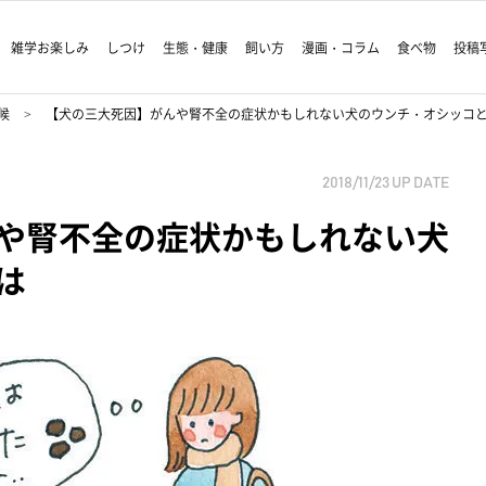
雑学お楽しみ
しつけ
生態・健康
飼い方
漫画・コラム
食べ物
投稿
候
【犬の三大死因】がんや腎不全の症状かもしれない犬のウンチ・オシッコ
2018/11/23
UP DATE
や腎不全の症状かもしれない犬
は