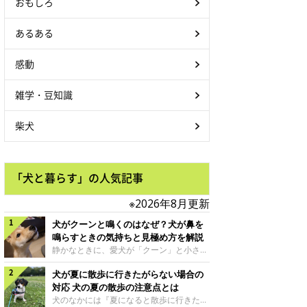
おもしろ
あるある
感動
雑学・豆知識
柴犬
「犬と暮らす」の人気記事
※2026年8月更新
犬がクーンと鳴くのはなぜ？犬が鼻を
鳴らすときの気持ちと見極め方を解説
静かなときに、愛犬が「クーン」と小さく
鳴いたり、鼻を鳴らすような音を出したり
犬が夏に散歩に行きたがらない場合の
することはありませんか？ 大きく吠える
わけではない分、「不安なの？それとも何
対応 犬の夏の散歩の注意点とは
かお願いしているの？」と気になる飼い主
犬のなかには『夏になると散歩に行きたが