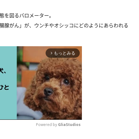
態を図るバロメーター。
腸腺がん」が、ウンチやオシッコにどのようにあらわれる
もっとみる
arrow_forward_ios
Powered by 
GliaStudios