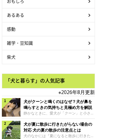
おもしろ
あるある
感動
雑学・豆知識
柴犬
「犬と暮らす」の人気記事
※2026年8月更新
犬がクーンと鳴くのはなぜ？犬が鼻を
鳴らすときの気持ちと見極め方を解説
静かなときに、愛犬が「クーン」と小さく
鳴いたり、鼻を鳴らすような音を出したり
犬が夏に散歩に行きたがらない場合の
することはありませんか？ 大きく吠える
わけではない分、「不安なの？それとも何
対応 犬の夏の散歩の注意点とは
かお願いしているの？」と気になる飼い主
犬のなかには『夏になると散歩に行きたが