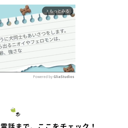
もっとみる
arrow_forward_ios
Powered by 
GliaStudios
M
u
t
e
の電話まで、ここをチェック！