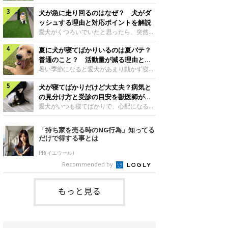
さんもいるかもしれません。今回は、犬が
らない、歩かなくなる』『暑い季節は散歩
クーンと鳴く理由や鼻鳴らしの背景、見極
犬が急に走り回るのはなぜ？ 犬がダ
の気配を察すると涼しい部屋から出ようと
め方と対応のポイントなどについて、いぬ
しない』など散歩に行きたがらないコもい
ッシュする理由と対応ポイントを解説
のきもち獣医師相談室の原 駿太朗先生に
るようです。愛犬の運動をさせてあげたい
愛犬がくつろいでいたと思ったら、突然部
伺いました。クーンと鳴くのはどんな気持
のに、散歩に行きたがらない。このような
屋の中を走り回り始める――そんな様子に
ち？いぬのきもち投稿写真ギャラリー犬が
場合はどう対応すればよいのでしょうか？
夏に犬が寝てばかりいるのは夏バテ？
驚いたことはありませんか？ 急な動きに
クーンと小さく鳴くときは、何らかの感情
「愛犬が夏に散歩に行きたがらない場合の
「何が起きているの？」と戸惑う飼い主さ
普通のこと？ 活動量が減る理由と対
を伝えようとしている場合があると考えら
対応」について、いぬのきもち獣医師相談
んも多いでしょう。落ち着いていたはずな
策とは
暑い季節になると愛犬があまり動かず寝て
れています。大
室の白山さとこ先生に聞きました。Q.夏に
のに、急にスイッチが入ったように見える
ばかりだと感じる飼い主さんはいません
犬の散歩に行くときの注意点は？ いぬの
と不安になることもあります。今回は、犬
犬が寝てばかりだけど大丈夫？病気と
か？その様子に、愛犬が夏バテで疲れてい
きもち投稿写真ギャラリーーー夏に愛犬と
が急に走り回る理由や見極め方などについ
るのか、元気がないのかなど不安に感じる
の見分け方と受診の目安を獣医師が解
散歩に行くときは、どのようなことに注意
て、いぬのきもち獣医師相談室の岡本りさ
方もいるのではないかと思います。 で
説
愛犬がいつも寝てばかりで、心配になるこ
をするとよい
先生に伺いました。犬が急に走り回るのは
は、犬が寝てばかりいるときに対処が必要
とはありませんか？今回は、犬の睡眠時間
よくある行動？いぬのきもち投稿写真ギャ
かを見極める方法はあるのでしょうか？
や気を付けたほうがよい睡眠・心配ない睡
「持ち家を売る時のNG行為」知ってる
ラリー犬が突然走り回る行動は、必ずしも
「犬の活動量が夏に減る理由と対策」につ
眠の違い、犬が寝てばかりいるときの対処
だけで得する事とは
珍しいものではないと考えられています。
いて、いぬのきもち獣医師相談室の山口み
法について、いぬのきもち獣医師相談室の
体にたまったエ
き先生に話を聞きました。Q. 夏に犬の活
岡本りさ先生に聞きました。そもそも犬の
PR(イエウール)
動量が減る理由は？ いぬのきもち投稿写
睡眠時間はどれくらい？いぬのきもち投稿
Recommended by
真ギャラリーーー夏に愛犬の活動量が減る
写真ギャラリー――一般的に、犬は1日に
と感じる飼い主さんもいるようです。理由
何時間くらい睡眠をとるのでしょうか？岡
としてどのようなこ
本先生： 「犬の睡眠時間は、一般的に、
もっと見る
子犬のときは18～20時間程度、成犬は12
～15時間程度、シニア犬になると18～20
時間程度といわれています」病気のサイン
かも？