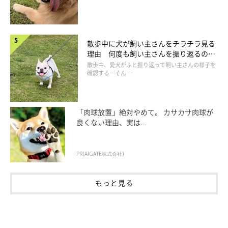
散歩中に犬が飼い主さんをチラチラ見る
理由 何度も飼い主さんを振り返るのは
なぜ？
散歩中、愛犬がふと振り返って飼い主さんの様子を
確認する…そん …
「肉球放置」絶対やめて。 カサカサ肉球が
良くない理由、実は...
【よくわかる解説】ワクチン接種と寄生虫予防も忘れずに
PR(AIGATE株式会社)
教子ちゃんが教えてくれたように犬がかかりやすい感染症を予防
するために、任意のワクチン接種もぜひ受けましょう。子犬は母
もっと見る
親のおっぱいを飲むことで「移行抗体」という免疫をもらいま
す。しかし、この免疫がなくなってくると、感染症にかかりやす
くなってしまいます。そこで免疫がなくなりかけた生後60〜70