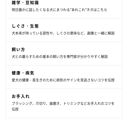
取材•イラスト：ふじいまさこ ／ 文：本吉恭子
雑学・豆知識
明日誰かに話したくなる犬にまつわる”あれこれ”ネタはこちら
監修
藤井仁美先生
しぐさ・生態
犬本来が持っている習性や、しぐさの意味など、画像と一緒に解説
獣医師、ペットカウンセラー。英国でペットカウンセリングの資
格を取得し、動物病院などで活動。現在、東京都渋谷区の代官山
飼い方
動物病院に勤務
犬との暮らすための基本の飼い方を専門家が分かりやすく解説
健康・病気
愛犬の健康・長生きのために病気のサインを見逃さないコツを伝授
お手入れ
ブラッシング、爪切り、歯磨き、トリミングなどお手入れのコツを
伝授