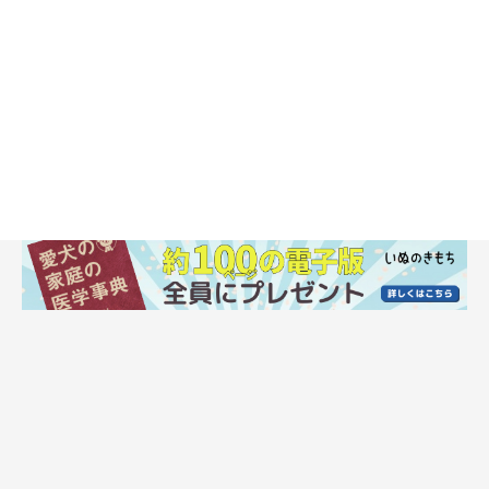
【よくわかる解説】狂犬病予防注射は法律で定められた義務！
毎年4月〜6月になると、全国のほとんどの市区町村で狂犬病予防
の集合注射が行われます。年1回の狂犬病予防注射は「狂犬病予
防法」で定められた飼い主さんの義務。子犬が生後90日を超えた
ら、地元の市区町村に飼犬登録をしなければならず、それ以降は
毎年、予防集団注射の日時や場所等のお知らせが自治体から届き
ます。これを怠ると、その犬が捕獲の対象になり20万円以下の罰
金に処せられる場合も……！
集合注射会場で接種できない場合は、動物病院で接種してもOK
です。
「狂犬病」は人間にも感染し、発病するとほぼ100%が死に至る
恐ろしい感染症です。日本では1957年以降に発症した例がなく