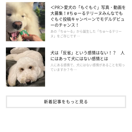
によって媒介された感染症により、人間が命を落とした例も報告
＜PR＞愛犬の「もぐもぐ」写真・動画を
大募集！#ちゅーるテリーヌみんなでも
されています。大切なのは予防と駆除。部屋のそうじをまめにし
ぐもぐ投稿キャンペーンでモデルデビュ
て清潔な空間を保つのはもちろん、ノミとり首輪やシャンプーを
ーのチャンス！
活用したり、皮膚にたらす薬液で対処する方法があります。気に
あの「ちゅ～る」から誕生した「ちゅ～るテリー
ヌ」をご存じです …
なるようなら、かかりつけの獣医さんに相談してみましょう。
犬は「反省」という感情はない！？ 人
にはあって犬にはない感情とは
人にある感情で、犬にはない感情があることを知っ
ていますか？今 …
新着記事をもっと見る