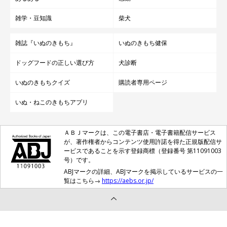
雑学・豆知識
柴犬
雑誌『いぬのきもち』
いぬのきもち健保
ドッグフードの正しい選び方
犬診断
いぬのきもちクイズ
購読者専用ページ
いぬ・ねこのきもちアプリ
ＡＢＪマークは、この電子書店・電子書籍配信サービス
が、著作権者からコンテンツ使用許諾を得た正規版配信サ
ービスであることを示す登録商標（登録番号 第11091003
号）です。
ABJマークの詳細、ABJマークを掲示しているサービスの一
覧はこちら→
https://aebs.or.jp/