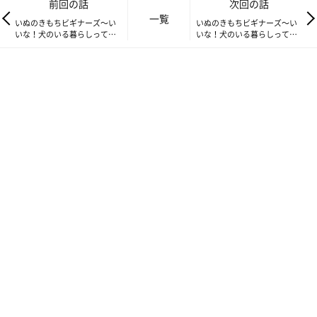
前回の話
次回の話
一覧
いぬのきもちビギナーズ～い
いぬのきもちビギナーズ～い
いな！犬のいる暮らしって…
いな！犬のいる暮らしって…
Vol.5 犬に関する素朴なギモ
Vol.7 犬に起こりがちなケガ
ン
など