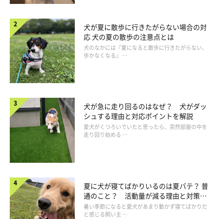
犬が夏に散歩に行きたがらない場合の対
応 犬の夏の散歩の注意点とは
犬のなかには『夏になると散歩に行きたがらない、
歩かなくなる』 …
犬が急に走り回るのはなぜ？ 犬がダッ
シュする理由と対応ポイントを解説
愛犬がくつろいでいたと思ったら、突然部屋の中を
走り回り始める …
夏に犬が寝てばかりいるのは夏バテ？ 普
通のこと？ 活動量が減る理由と対策と
は
暑い季節になると愛犬があまり動かず寝てばかりだ
と感じる飼い主 …