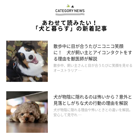
日前後に1回目のワクチンを接種し、90〜100日前後に2回目、
120日前後に3回目の接種をします。
あわせて読みたい！
犬のワクチン接種はいくつか混合されたタイプがあります。地域
「犬と暮らす」の新着記事
によってかかりやすい感染症もあるので、かかりつけの獣医さん
にどのようなワクチン接種が必要か相談してください。年1回を
散歩中に目が合うたびニコニコ笑顔
目安に、ワクチン接種をすることが望ましいとされています。
に！ 犬が飼い主とアイコンタクトをす
迎え入れる子犬が、どんなワクチンを何回受けたのか、犬を迎え
る理由を獣医師が解説
散歩中、飼い主さんと目が合うたびに笑顔を見せる
る際にきちんと確認しておきましょう。
オーストラリア …
また、犬を飼うならば寄生虫の予防も知っておきたいところ。
よく知られているフィラリア症は、蚊が媒介するフィラリアとい
犬が物陰に隠れるのは怖いから？意外と
う寄生虫が心臓や肺の血管に寄生し、犬の体をむしばみ、死に至
見落としがちな犬の行動の理由を解説
らせる深刻な病気。しかし毎年5月〜12月ぐらいにかけて月1回
犬が物陰に隠れる理由や怖いときとの違いを解説。
安心して見守れ …
の予防薬を飲ませることで、完全に予防できます。
そのほか、ノミやダニが皮膚に寄生するとかゆさから皮膚病など
のトラブルを招く原因にもなります。そればかりか近年、マダニ