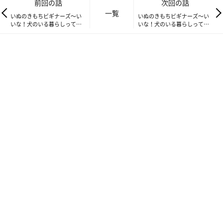
前回の話
次回の話
よくある症状が、嘔吐です。ストレスが原因となっている場合も
一覧
いぬのきもちビギナーズ～い
いぬのきもちビギナーズ～い
いな！犬のいる暮らしって…
いな！犬のいる暮らしって…
ありますが、肝臓や腎臓の病気、感染症がひそんでいる可能性
Vol.6 犬に必要な予防注射に
Vol.8 犬に与えてはいけない
も……。
ついて
人の食べ物
また、ウンチがゆるいのも、じつは危険信号。フードが傷んでい
たというケースやストレスが原因の場合もありますが、なかには
炎症や感染症が原因の場合もあります。
大切なのは、あらかじめ頼れる動物病院を探しておくこと。犬を
迎え入れたら、まず「社会見学」として、愛犬を連れて近所の動
物病院に行ってみることがおすすめです。