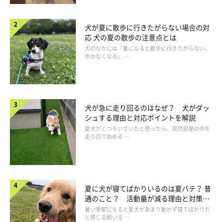
犬が夏に散歩に行きたがらない場合の対
【よくわかる解説】人は気にしなくても犬には危険なことも
応 犬の夏の散歩の注意点とは
犬のなかには『夏になると散歩に行きたがらない、
歩かなくなる』 …
椅子から飛び降りた、ドアにはさまった……など、飼い主さんは
何げないことだと思っても子犬にとっては大きな衝撃となること
も。
とくにポメラニアンやチワワなどの犬種は、飼い主さんのひざか
犬が急に走り回るのはなぜ？ 犬がダッ
らジャンプしただけで、ねんざしてしまうこともあるほどなの
シュする理由と対応ポイントを解説
で、気をつけてあげましょう。
愛犬がくつろいでいたと思ったら、突然部屋の中を
走り回り始める …
夏に犬が寝てばかりいるのは夏バテ？ 普
通のこと？ 活動量が減る理由と対策と
は
暑い季節になると愛犬があまり動かず寝てばかりだ
と感じる飼い主 …