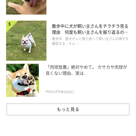
散歩中に犬が飼い主さんをチラチラ見る
理由 何度も飼い主さんを振り返るのは
なぜ？
散歩中、愛犬がふと振り返って飼い主さんの様子を
確認する…そん …
「肉球放置」絶対やめて。 カサカサ肉球が
【よくわかる解説】子犬は何でも口に入れてしまう危険が
良くない理由、実は...
子犬時代は、とにかく好奇心旺盛。床に落ちているものは何でも
PR(AIGATE株式会社)
口に入れてしまう傾向があるので、ボタンやヒモ、ペットボトル
のキャップなど飲みこんだら危険なものがないかを毎日確認しま
もっと見る
しょう。破壊してしまいそうなおもちゃはそのつど片づけ、危な
くなったらすてる習慣が愛犬のためにも大切です。