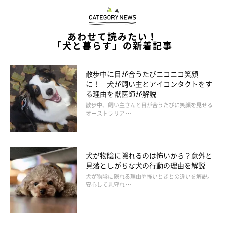
あわせて読みたい！
「犬と暮らす」の新着記事
散歩中に目が合うたびニコニコ笑顔
に！ 犬が飼い主とアイコンタクトをす
る理由を獣医師が解説
散歩中、飼い主さんと目が合うたびに笑顔を見せる
オーストラリア …
犬が物陰に隠れるのは怖いから？意外と
見落としがちな犬の行動の理由を解説
犬が物陰に隠れる理由や怖いときとの違いを解説。
【よくわかる解説】避妊・去勢手術も念頭に
安心して見守れ …
子犬を望まないなら、動物病院の先生と相談をして生後6〜8カ月
ぐらいに避妊・去勢手術を受けることがおすすめです。