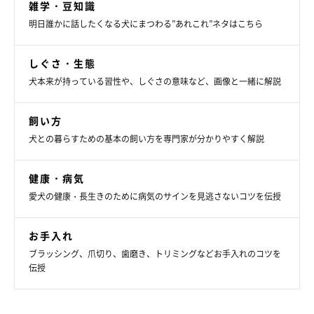
雑学・豆知識
明日誰かに話したくなる犬にまつわる”あれこれ”ネタはこちら
しぐさ・生態
犬本来が持っている習性や、しぐさの意味など、画像と一緒に解説
飼い方
取材•イラスト：ふじいまさこ ／ 文：本吉恭子
犬との暮らすための基本の飼い方を専門家が分かりやすく解説
監修
健康・病気
藤井仁美先生
愛犬の健康・長生きのために病気のサインを見逃さないコツを伝授
獣医師、ペットカウンセラー。英国でペットカウンセリングの資
格を取得し、動物病院などで活動。現在、東京都渋谷区の代官山
お手入れ
動物病院に勤務
ブラッシング、爪切り、歯磨き、トリミングなどお手入れのコツを
伝授