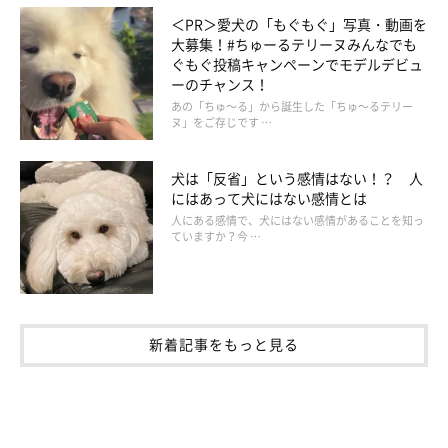
＜PR＞愛犬の「もぐもぐ」写真・動画を
避妊・去勢手術を受けるメリットは大きく、発情期のストレスが
大募集！#ちゅーるテリーヌみんなでも
軽減され犬の気持ちが安定するほか、一説では生殖器の発ガン率
ぐもぐ投稿キャンペーンでモデルデビュ
が1/10に減少するなど、いろいろな病気にかかるリスクを減らせ
ーのチャンス！
あの「ちゅ～る」から誕生した「ちゅ～るテリー
ることも確かめられています。
ヌ」をご存じです …
メスの避妊手術は卵巣と子宮を摘出し、オスの去勢手術は睾丸を
摘出する手術が一般的で、病院によって違ってはきますが、費用
犬は「反省」という感情はない！？ 人
はメス3〜5万円、オス2〜3万円が目安です。オスは去勢をする
にはあって犬にはない感情とは
人にある感情で、犬にはない感情があることを知っ
とほかの犬とケンカをすることが減り、発情期のメスが近づいて
ていますか？今 …
も性衝動からくるストレスがなくなります。また、メスもオスと
同じように性格がおだやかになり、よりしつけやすくなる傾向
に。
新着記事をもっと見る