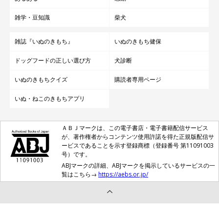
雑学・豆知識
柴犬
雑誌『いぬのきもち』
いぬのきもち健保
ドッグフードの正しい選び方
犬診断
いぬのきもちクイズ
購読者専用ページ
いぬ・ねこのきもちアプリ
ＡＢＪマークは、この電子書店・電子書籍配信サービス
が、著作権者からコンテンツ使用許諾を得た正規版配信サ
ービスであることを示す登録商標（登録番号 第11091003
号）です。
ABJマークの詳細、ABJマークを掲示しているサービスの一
覧はこちら→
https://aebs.or.jp/