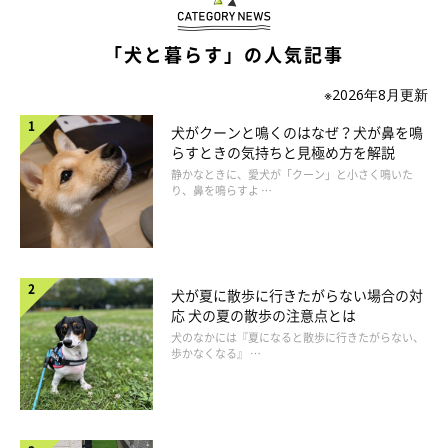
「犬と暮らす」の人気記事
※2026年8月更新
犬がクーンと鳴くのはなぜ？犬が鼻を鳴
いぬのきもち投稿写真ギャラリー
らすときの気持ちと見極め方を解説
静かなときに、愛犬が「クーン」と小さく鳴いた
お世話に一生懸命になって疲れを溜め込んでしまうと、介護に前
り、鼻を鳴らすよ …
向きに取り組めなくなることもあるので、たまには気分転換をし
ませんか？
犬が夏に散歩に行きたがらない場合の対
自分だけの時間を作るために動物病院や一時預かり、訪問サービ
応 犬の夏の散歩の注意点とは
スなどを利用して、ときには介護を休んでリフレッシュしましょ
犬のなかには『夏になると散歩に行きたがらない、
歩かなくなる』 …
う。
犬の介護経験者がつづった本やブログを読んだり、同じような境
遇の人と話したり、動物病院で悩みを聞いてもらうなど、人に話