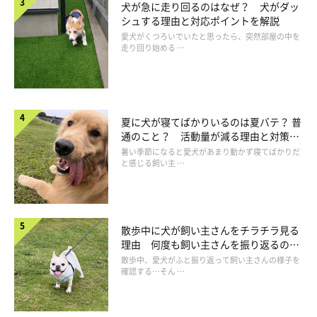
犬が急に走り回るのはなぜ？ 犬がダッ
すと少し楽になります。
シュする理由と対応ポイントを解説
愛犬がくつろいでいたと思ったら、突然部屋の中を
走り回り始める …
夏に犬が寝てばかりいるのは夏バテ？ 普
通のこと？ 活動量が減る理由と対策と
は
暑い季節になると愛犬があまり動かず寝てばかりだ
と感じる飼い主 …
散歩中に犬が飼い主さんをチラチラ見る
理由 何度も飼い主さんを振り返るのは
なぜ？
散歩中、愛犬がふと振り返って飼い主さんの様子を
確認する…そん …
犬の認知症ケアは、介護疲れになりやすい