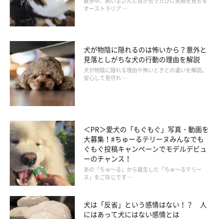
散歩中、飼い主さんと目が合うたびに笑顔を見せる
いぬのきもち投稿写真ギャラリー
オーストラリア …
認知症になった犬の介護は、飼い主さんの負担が大きく、介護疲
れになりやすいですが、食事や徘徊の対策を見直すだけで、負担
犬が物陰に隠れるのは怖いから？意外と
を軽減できることもあるので工夫をしてみましょう。
見落としがちな犬の行動の理由を解説
犬が物陰に隠れる理由や怖いときとの違いを解説。
安心して見守れ …
昼夜逆転や夜鳴きによって、飼い主さんが長期間の睡眠不足とな
っている場合は、獣医師に相談の上、夜間に犬をぐっすり寝かせ
てあげるお薬を処方してもらうと、この負担も軽減されます。
＜PR＞愛犬の「もぐもぐ」写真・動画を
大募集！#ちゅーるテリーヌみんなでも
介護が必要となった犬のお世話は毎日続いていきます。普段から
ぐもぐ投稿キャンペーンでモデルデビュ
病院と話しやすい関係を築いておき、悩んだり心配なことがある
ーのチャンス！
場合は、かかりつけの獣医師や介護経験者に相談してみましょ
あの「ちゅ～る」から誕生した「ちゅ～るテリー
ヌ」をご存じです …
う。思いもよらない犬の介護のアイデアが見つかるかもしれませ
ん。
犬は「反省」という感情はない！？ 人
にはあって犬にはない感情とは