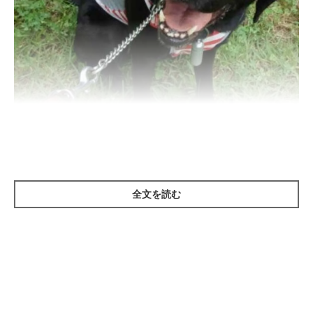
いぬのきもち投稿写真ギャラリー
全文を読む
老化や病気によって愛犬の介護が必要になったとき、飼い主さん
のサポートで、犬が生活しやすい環境に整えてあげることができ
ます。
しかし、犬の介護といっても食事、お散歩、日常生活のサポート
とさまざまで、体の機能が衰えてくるとともに、体を支える/オ