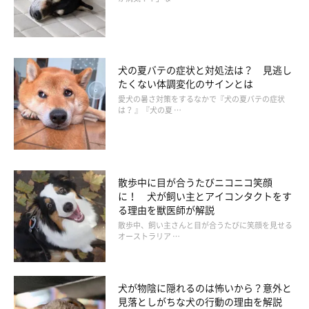
犬の夏バテの症状と対処法は？ 見逃し
たくない体調変化のサインとは
愛犬の暑さ対策をするなかで『犬の夏バテの症状
は？ 』『犬の夏 …
散歩中に目が合うたびニコニコ笑顔
に！ 犬が飼い主とアイコンタクトをす
る理由を獣医師が解説
散歩中、飼い主さんと目が合うたびに笑顔を見せる
オーストラリア …
ときどきペーストを足しながら、ほかの歯も磨いていきましょ
犬が物陰に隠れるのは怖いから？意外と
う。奥歯がどこまであるのか、指先で確認しながら磨くと、磨き
見落としがちな犬の行動の理由を解説
残しの心配がありません。