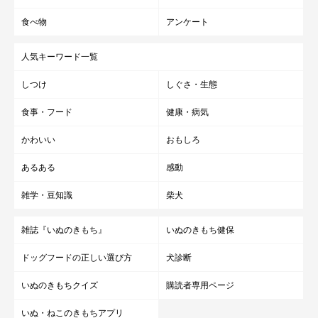
食べ物
アンケート
人気キーワード一覧
しつけ
しぐさ・生態
食事・フード
健康・病気
かわいい
おもしろ
あるある
感動
雑学・豆知識
柴犬
雑誌『いぬのきもち』
いぬのきもち健保
ドッグフードの正しい選び方
犬診断
いぬのきもちクイズ
購読者専用ページ
いぬ・ねこのきもちアプリ