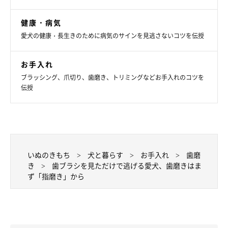
このような方法で指磨きを行い、愛犬が指磨きを嫌がらなくなっ
健康・病気
たら、力加減に注意して再度歯ブラシで磨いてみましょう。焦ら
愛犬の健康・長生きのために病気のサインを見逃さないコツを伝授
ず少しずつ、歯ブラシ嫌いを克服していくことが大切です。
お手入れ
ブラッシング、爪切り、歯磨き、トリミングなどお手入れのコツを
なお、犬のデンタルケアグッズには歯ブラシのほかにも、犬用歯
伝授
磨きシートや犬用ガム、犬用マウスクリーナ―などさまざまなア
イテムがあります。また、水飲みボウルで水を飲ませるようにす
ると、口の中全体に水が行き渡るため、汚れがたまりにくくなる
のだとか。
いぬのきもち
犬と暮らす
お手入れ
歯磨
これらをうまく併用すれば、愛犬の歯とお口の健康維持に役立つ
き
歯ブラシを見ただけで逃げる愛犬、歯磨きはま
ず「指磨き」から
はず！ ぜひ参考にてみてくださいね。
参考／「いぬのきもち」2019年3月号『子犬に必要なしつけとお
手入れを紹介！さいしょの一歩』（監修：ナカムラ・ドッグ・ス