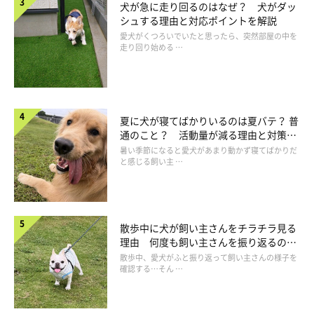
犬が急に走り回るのはなぜ？ 犬がダッ
シュする理由と対応ポイントを解説
愛犬がくつろいでいたと思ったら、突然部屋の中を
走り回り始める …
夏に犬が寝てばかりいるのは夏バテ？ 普
通のこと？ 活動量が減る理由と対策と
は
暑い季節になると愛犬があまり動かず寝てばかりだ
と感じる飼い主 …
横側からそっと指を入れ、優しく磨いてみる
散歩中に犬が飼い主さんをチラチラ見る
理由 何度も飼い主さんを振り返るのは
なぜ？
散歩中、愛犬がふと振り返って飼い主さんの様子を
確認する…そん …