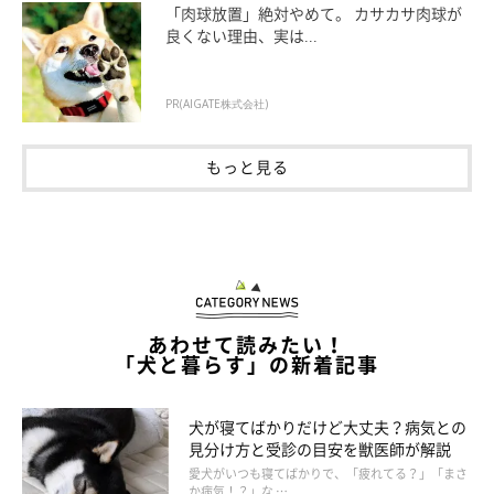
「肉球放置」絶対やめて。 カサカサ肉球が
良くない理由、実は...
PR(AIGATE株式会社)
もっと見る
口の横側から滑りこませるように指を入れ、優しくさすって歯を
磨いてください。力を入れすぎてゴシゴシこすると、犬が嫌がる
あわせて読みたい！
「犬と暮らす」の新着記事
ので注意しましょう。
犬が寝てばかりだけど大丈夫？病気との
慣れてきたら、ほかの歯も磨く
見分け方と受診の目安を獣医師が解説
愛犬がいつも寝てばかりで、「疲れてる？」「まさ
か病気！？」な …