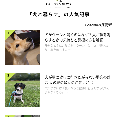
「犬と暮らす」の人気記事
※2026年8月更新
犬がクーンと鳴くのはなぜ？犬が鼻を鳴
らすときの気持ちと見極め方を解説
静かなときに、愛犬が「クーン」と小さく鳴いた
り、鼻を鳴らすよ …
まずは、犬用歯磨きペースト、または犬用歯磨きジェルを飼い主
さんの指先に少量のせます。そして、愛犬にそのニオイをかがせ
犬が夏に散歩に行きたがらない場合の対
て、興味をもたせましょう。
応 犬の夏の散歩の注意点とは
犬のなかには『夏になると散歩に行きたがらない、
歩かなくなる』 …