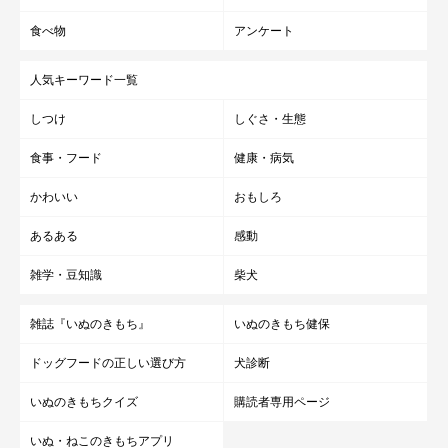
食べ物
アンケート
人気キーワード一覧
しつけ
しぐさ・生態
食事・フード
健康・病気
かわいい
おもしろ
あるある
感動
雑学・豆知識
柴犬
雑誌『いぬのきもち』
いぬのきもち健保
ドッグフードの正しい選び方
犬診断
いぬのきもちクイズ
購読者専用ページ
いぬ・ねこのきもちアプリ