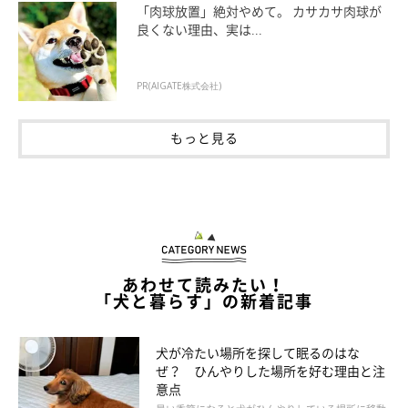
あるので、そのニオイに興味を示し近づいていくことも多いで
「肉球放置」絶対やめて。 カサカサ肉球が
良くない理由、実は...
す。犬が好きな人は、犬を見に来たり近づいてきたりすることも
あるので、そうした行動に犬も反応するのかもしれません」
PR(AIGATE株式会社)
もっと見る
——おいしい食べ物に興味を示すということもそうですが、「ニ
オイ」というのも1つのポイントになっているのかもしれません
ね。
獣医師：
あわせて読みたい！
「犬は嗅覚と聴覚に優れているので、
ニオイと音にはとても敏感
「犬と暮らす」の新着記事
です。たとえば、大きな音が出るようなカートを引いていたり、
体が大きく低い声の人や、大きな声を出して走る子どもなどに対
犬が冷たい場所を探して眠るのはな
ぜ？ ひんやりした場所を好む理由と注
して、警戒心を抱く傾向にあります。一般的に、男性のほうが犬
意点
には警戒心を抱かせるようですね」