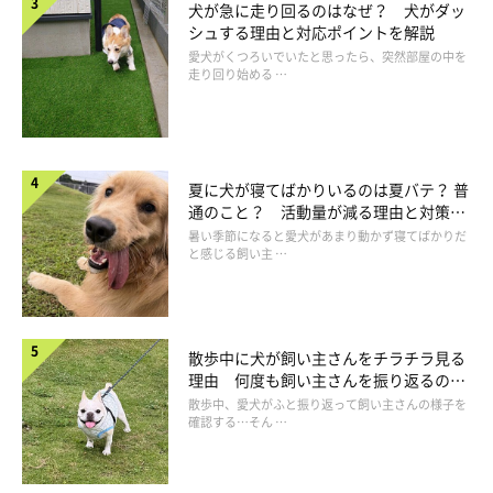
犬が急に走り回るのはなぜ？ 犬がダッ
シュする理由と対応ポイントを解説
愛犬がくつろいでいたと思ったら、突然部屋の中を
獣医師：
走り回り始める …
「たとえば…
一緒に遊んでくれそう
夏に犬が寝てばかりいるのは夏バテ？ 普
通のこと？ 活動量が減る理由と対策と
おいしい食べ物をくれそう
は
暑い季節になると愛犬があまり動かず寝てばかりだ
と感じる飼い主 …
優しく撫でてくれそう
散歩中に犬が飼い主さんをチラチラ見る
などといった行動のように、犬に愛情を示してくれる人には興味
理由 何度も飼い主さんを振り返るのは
なぜ？
散歩中、愛犬がふと振り返って飼い主さんの様子を
を持つでしょう。
確認する…そん …
また、犬を飼っている人からは『飼い犬のニオイ』がすることも