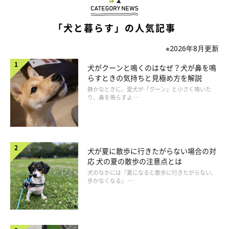
「犬と暮らす」の人気記事
※2026年8月更新
犬がクーンと鳴くのはなぜ？犬が鼻を鳴
らすときの気持ちと見極め方を解説
静かなときに、愛犬が「クーン」と小さく鳴いた
り、鼻を鳴らすよ …
犬が夏に散歩に行きたがらない場合の対
応 犬の夏の散歩の注意点とは
犬のなかには『夏になると散歩に行きたがらない、
いぬのきもち投稿写真ギャラリー
歩かなくなる』 …
——一方で、犬が興味を持ちやすい人には、どのような傾向があ
りますか？