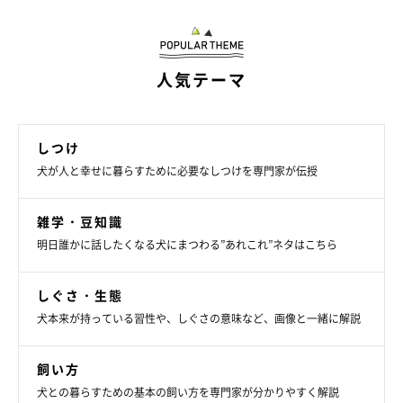
人気テーマ
いぬのきもち投稿写真ギャラリー
しつけ
——人に興味を示しやすい犬、示しにくい犬には、犬種や性格な
犬が人と幸せに暮らすために必要なしつけを専門家が伝授
どの傾向が見られることもありますか？
雑学・豆知識
明日誰かに話したくなる犬にまつわる”あれこれ”ネタはこちら
獣医師：
「極端に言うと、小さいころからあまり遊ばれず、名前も呼ばれ
しぐさ・生態
ず…といった愛情不足の犬は、感情があまり見られないことがあ
犬本来が持っている習性や、しぐさの意味など、画像と一緒に解説
るため、人に興味を示さない傾向があります。そのため、神経質
なタイプのコだったり、過去に愛情を受けていない保護犬など
飼い方
は、人に興味を持てないことがあるかもしれません」
犬との暮らすための基本の飼い方を専門家が分かりやすく解説