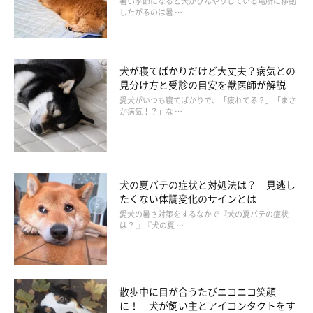
暑い季節になると犬がひんやりしている場所に移動
したがるのは暑 …
——興味を持ってもらうようにするためには、まず警戒心を抱か
犬が寝てばかりだけど大丈夫？病気との
せないことも大切なのですね。
見分け方と受診の目安を獣医師が解説
愛犬がいつも寝てばかりで、「疲れてる？」「まさ
か病気！？」な …
犬の夏バテの症状と対処法は？ 見逃し
たくない体調変化のサインとは
愛犬の暑さ対策をするなかで『犬の夏バテの症状
は？ 』『犬の夏 …
散歩中に目が合うたびニコニコ笑顔
に！ 犬が飼い主とアイコンタクトをす