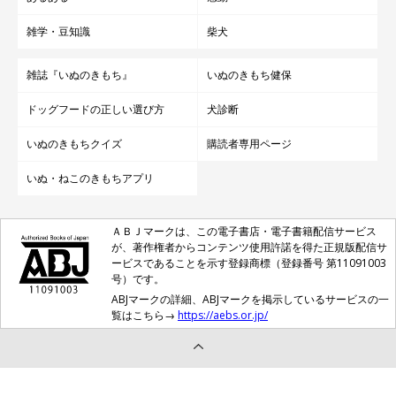
雑学・豆知識
柴犬
雑誌『いぬのきもち』
いぬのきもち健保
ドッグフードの正しい選び方
犬診断
いぬのきもちクイズ
購読者専用ページ
いぬ・ねこのきもちアプリ
ＡＢＪマークは、この電子書店・電子書籍配信サービス
が、著作権者からコンテンツ使用許諾を得た正規版配信サ
ービスであることを示す登録商標（登録番号 第11091003
号）です。
ABJマークの詳細、ABJマークを掲示しているサービスの一
覧はこちら→
https://aebs.or.jp/