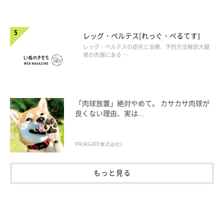
レッグ・ペルテス[れっぐ・ぺるてす]
レッグ・ペルテスの症状と治療、予防方法解説大腿
骨の先端にある …
「肉球放置」絶対やめて。 カサカサ肉球が
良くない理由、実は...
PR(AIGATE株式会社)
もっと見る