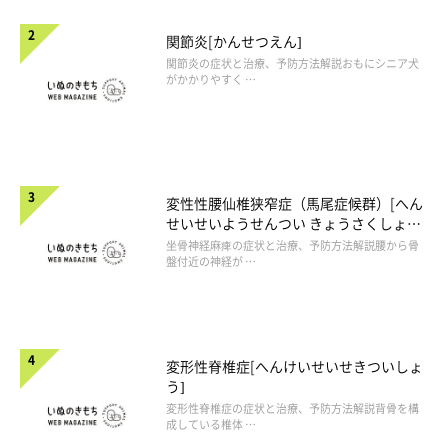
関節炎[かんせつえん]
関節炎の症状と治療、予防方法解説おもにシニア犬
がかかりやすく …
変性性腰仙椎狭窄症（馬尾症候群）[へん
せいせいようせんつい きょうさくしょう
（ばびしょうこうぐん）]
坐骨神経麻痺の症状と治療、予防方法解説腰から骨
盤付近の神経が …
変形性脊椎症[へんけいせいせきついしょ
う]
変形性脊椎症の症状と治療、予防方法解説背骨を構
成している椎体 …