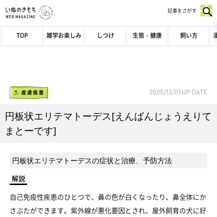
記事をさがす
TOP
雑学お楽しみ
しつけ
生態・健康
飼い方
皮膚疾患
2025/12/01
UP DATE
円板状エリテマトーデス[えんばんじょうえりて
まとーです]
円板状エリテマトーデスの症状と治療、予防方法
解説
自己免疫性疾患のひとつで、鼻の色が白くなったり、鼻全体にか
さぶたができます。紫外線が悪化要因とされ、屋外飼育の犬に好