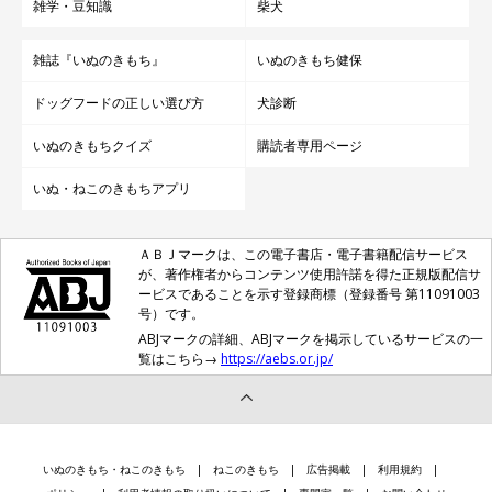
雑学・豆知識
柴犬
雑誌『いぬのきもち』
いぬのきもち健保
ドッグフードの正しい選び方
犬診断
いぬのきもちクイズ
購読者専用ページ
いぬ・ねこのきもちアプリ
ＡＢＪマークは、この電子書店・電子書籍配信サービス
が、著作権者からコンテンツ使用許諾を得た正規版配信サ
ービスであることを示す登録商標（登録番号 第11091003
号）です。
ABJマークの詳細、ABJマークを掲示しているサービスの一
覧はこちら→
https://aebs.or.jp/
いぬのきもち・ねこのきもち
ねこのきもち
広告掲載
利用規約