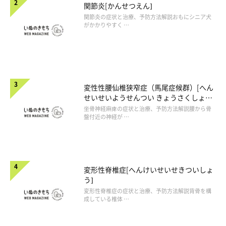
関節炎[かんせつえん]
関節炎の症状と治療、予防方法解説おもにシニア犬
がかかりやすく …
変性性腰仙椎狭窄症（馬尾症候群）[へん
せいせいようせんつい きょうさくしょう
（ばびしょうこうぐん）]
坐骨神経麻痺の症状と治療、予防方法解説腰から骨
盤付近の神経が …
変形性脊椎症[へんけいせいせきついしょ
う]
変形性脊椎症の症状と治療、予防方法解説背骨を構
成している椎体 …