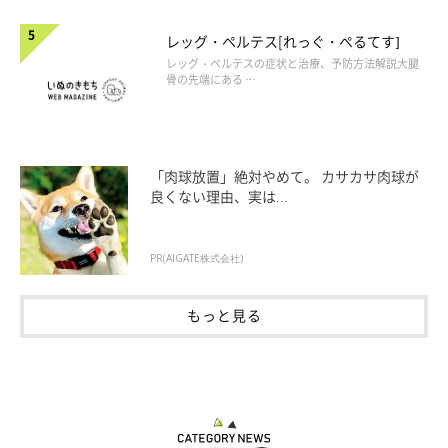
レッグ・ペルテス[れっぐ・ぺるてす]
レッグ・ペルテスの症状と治療、予防方法解説大腿
骨の先端にある …
「肉球放置」絶対やめて。 カサカサ肉球が
良くない理由、実は...
PR(AIGATE株式会社)
もっと見る