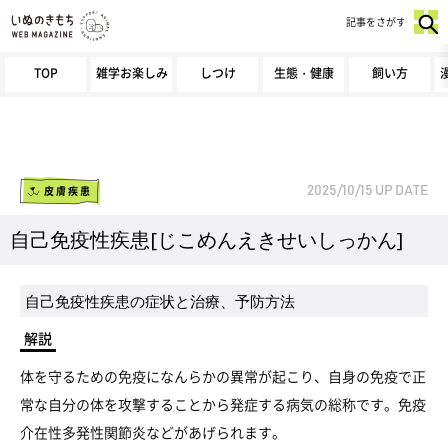
記事をさがす
TOP
雑学お楽しみ
しつけ
生態・健康
飼い方
皮膚疾患
2025/10/15
UP DATE
自己免疫性疾患[じこめんえきせいしっかん]
自己免疫性疾患の症状と治療、予防方法
解説
体を守るための免疫になんらかの異常が起こり、自身の免疫で正
常な自分の体を攻撃することから発症する病気の総称です。免疫
介在性多発性関節炎などがあげられます。