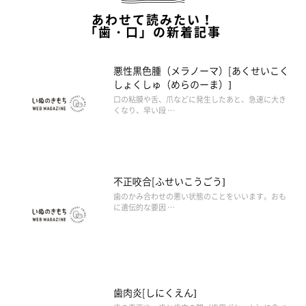
あわせて読みたい！
「歯・口」の新着記事
悪性黒色腫（メラノーマ）[あくせいこく
しょくしゅ（めらのーま）]
口の粘膜や舌、爪などに発生したあと、急速に大き
くなり、早い段 …
不正咬合[ふせいこうごう]
歯のかみ合わせの悪い状態のことをいいます。おも
に遺伝的な要因 …
歯肉炎[しにくえん]