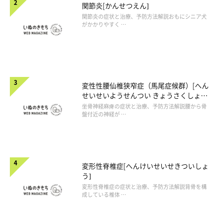
関節炎[かんせつえん]
関節炎の症状と治療、予防方法解説おもにシニア犬
がかかりやすく …
変性性腰仙椎狭窄症（馬尾症候群）[へん
せいせいようせんつい きょうさくしょう
（ばびしょうこうぐん）]
坐骨神経麻痺の症状と治療、予防方法解説腰から骨
盤付近の神経が …
変形性脊椎症[へんけいせいせきついしょ
う]
変形性脊椎症の症状と治療、予防方法解説背骨を構
成している椎体 …