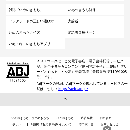
雑誌『いぬのきもち』
いぬのきもち健保
ドッグフードの正しい選び方
犬診断
いぬのきもちクイズ
購読者専用ページ
いぬ・ねこのきもちアプリ
ＡＢＪマークは、この電子書店・電子書籍配信サービス
が、著作権者からコンテンツ使用許諾を得た正規版配信サ
ービスであることを示す登録商標（登録番号 第11091003
号）です。
ABJマークの詳細、ABJマークを掲示しているサービスの一
覧はこちら→
https://aebs.or.jp/
いぬのきもち・ねこのきもち
ねこのきもち
広告掲載
利用規約
ポリシー
利用者情報の取り扱いについて
専門家一覧
お問い合わせ