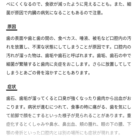
べにくくなるので、食欲が減ったように見えることも。また、細
菌が原因で内臓の病気になることもあるので注意。
原因
歯の表面や歯と歯の間の、食べカス、唾液、被毛など口腔内の汚
れを放置し、不潔な状態にしてしまうことが原因です。口腔内の
汚れが溜った物は、歯垢や歯石と呼ばれます。歯垢、歯石の中で
細菌が繁殖すると歯肉に炎症をおこします。さらに放置してして
しまうとあごの骨を溶かすこともあります。
症状
歯石、歯垢が溜ってくると口臭が強くなったり歯肉から出血がお
こります。病状が進むにつれて、食事の時に痛がる、歯を気にし
て前脚で顔をこするといった様子が見られることがあります。重
症化するとくしゃみや鼻水、鼻出血、頬の腫れ、眼の下の膿、下
顎の骨折といった口腔内とは別の場所にも症状が現れます。