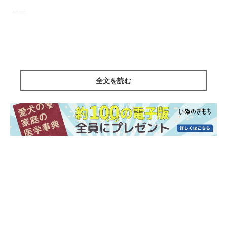
診断
口臭、口腔内の詳細な検査、歯周ポケットの深さの確認、歯科レ
ントゲンによる検査などを行って診断します。
なりやすい犬種
全文を読む
小型犬
短頭種
シニア犬
歯周病の治療
歯の表面や歯周ポケットに蓄積された歯垢や歯石を取り除く。重
症例では抜歯。
歯周病の予防
歯石の原因となる歯垢や食べカスがたまらないように、毎日歯み