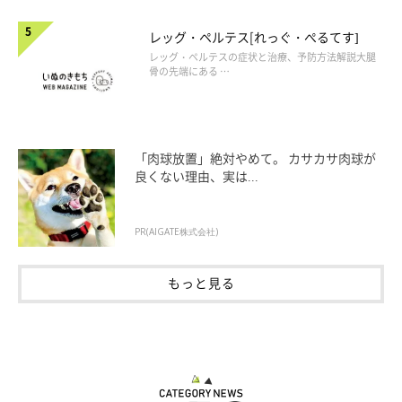
レッグ・ペルテス[れっぐ・ぺるてす]
レッグ・ペルテスの症状と治療、予防方法解説大腿
骨の先端にある …
「肉球放置」絶対やめて。 カサカサ肉球が
良くない理由、実は...
PR(AIGATE株式会社)
もっと見る