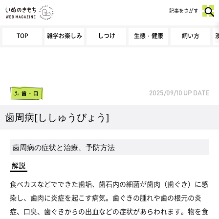
記事をさがす
TOP
雑学お楽しみ
しつけ
生態・健康
飼い方
歯・口
2025/09/10
UP DATE
歯周病[ししゅうびょう]
歯周病の症状と治療、予防方法
解説
食べカスなどでできた歯垢、歯石内の細菌が歯肉（歯ぐき）に感
染し、歯肉に炎症を起こす病気。歯ぐきの腫れや歯の根元の炎
症、口臭、歯ぐきからの出血などの症状があらわれます。物を食