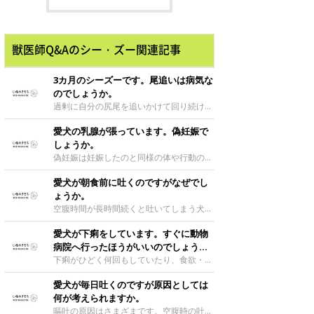
獣医師Q&Aのシー・ズー関連記事
3カ月のシーズーです。尾追いは病気な
のでしょうか。
過剰に自分の尻尾を追いかけて回り続ける
のはストレスが原因になっている可能性が
愛犬の乳腺が張っています。偽妊娠で
あります。飼い主さんの気
しょうか。
偽妊娠は妊娠したのと同様の体や行動の変
化が起こる状態です。乳腺が腫れたり、乳
愛犬が朝食前に吐くのですがなぜでし
汁が分泌されたりします。
ょうか。
空腹時間が長時間続くと吐いてしまう犬は
います。頻繁に食前に吐いてしまうのであ
愛犬が下痢をしています。すぐに動物
れば、夕飯時間を遅くする
病院へ行ったほうがいいのでしょう
か。
下痢がひどく何回もしていたり、食欲・元
気もないようでしたら動物病院に連れて行
愛犬が毎日吐くのですが原因としては
きましょう。1回したきり
何が考えられますか。
嘔吐の原因はさまざまです。空腹時の吐き