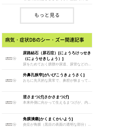
気、胃腸炎、腸閉塞、内蔵・代謝性疾患な
どがあげられます。様子を
もっと見る
病気・症状DBのシー・ズー関連記事
尿路結石（尿石症）[にょうろけっせき
（にょうせきしょう）]
尿をためておく膀胱や尿道、尿管などの尿
の通り道に結石ができる病気です。結石が
外鼻孔狭窄[がいびこうきょうさく]
できる場所によって、膀胱結石、尿道結
石、尿管結石と呼ばれたり、総称として尿
おもに先天的な異常で、鼻腔が狭まってい
石症、結石症と呼ばれることもあります。
る状態。パグやシー・ズー、ペキニーズな
痛みのせいで排尿姿勢をとっても尿が出に
どの短頭種に多く、いびきのような音のあ
くいのが代表的な症状。また、尿路に細菌
る呼吸をしていたら鼻腔狭窄の可能性が。
逆さまつげ[さかさまつげ]
感染を併発し、頻尿や血尿の原因になる場
本来外側に向かって生えるまつげが、内側
合もあります。尿がまったく出なくなる尿
に向かって生える病気。まつげが角膜を刺
路閉塞を起こすこともあり、放置すると急
激するので犬が違和感を覚えて、前足で目
性腎不全となり、早急に治療しないと命に
をこするしぐさをしやすいです。涙や目ヤ
角膜潰瘍[かくまくかいよう]
かかわります。
ニが多く出ることもあります。トイ・プー
炎症が角膜（黒目の表面の透明な部分）の
ドル、ブルドッグ、シー・ズーなどの犬種
深部まで及び、潰瘍（ただれた状態）にな
に多いです。