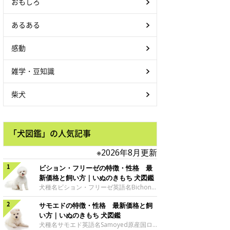
おもしろ
あるある
感動
雑学・豆知識
柴犬
「犬図鑑」の人気記事
※2026年8月更新
ビション・フリーゼの特徴・性格 最
新価格と飼い方｜いぬのきもち 犬図鑑
犬種名ビション・フリーゼ英語名Bichon
Frise原産国フランス、ベルギーサイズ小
サモエドの特徴・性格 最新価格と飼
型犬グループ愛玩犬 ビション・フリーゼ
の魅力ビジョン・フリーゼの特徴といえ
い方｜いぬのきもち 犬図鑑
ば、なんといっても綿毛のようにふわふわ
犬種名サモエド英語名Samoyed原産国ロ