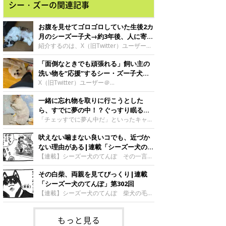
シー・ズーの関連記事
お腹を見せてゴロゴロしていた生後2カ
月のシーズー子犬→約3年後、人に寄り
添う優しいコに成長した姿にほっこり
紹介するのは、X（旧Twitter）ユーザー
@doggy_churrosさんの愛犬・チュロスく
「面倒なときでも頑張れる」飼い主の
ん（取材時4才／シーズー）。こちらは生
後2カ月のチュロスくんで、遊び疲れて寝
洗い物を“応援”するシー・ズー子犬が
てしまったところを撮影した一枚なのだと
話題！「俄然やる気出ますね」の声も
X（旧Twitter）ユーザー＠
か。
Olaf_ShihThu</a>さんが「おっくうな皿洗
一緒に忘れ物を取りに行こうとした
いを応援してくれる」として投稿した、愛
犬でシー・ズーのオラフくんの動画が話題
ら、すでに夢の中！？ぐっすり眠るシ
です！今回は撮影当時の状況などについ
ーズーののんびりした姿にほっこり
「チェッすでに夢ん中だ」といったキャプ
て、飼い主さんに詳しく伺いました。
ションをつけて投稿された愛犬（シー・ズ
吠えない噛まない良いコでも、近づか
ー）の写真が、X（旧Twitter）で話題で
す。今回は、飼い主の＠g0e1m0i9n0i4さ
ない理由がある|連載「シーズー犬のて
んに取材を行い、撮影当時の詳しい状況な
んぽ」第303回
【連載】シーズー犬のてんぽ その一言で
どについて伺いました。
空気が変わった
その白柴、両親を見てびっくり|連載
「シーズー犬のてんぽ」第302回
【連載】シーズー犬のてんぽ 柴犬の毛色
のはなし
もっと見る