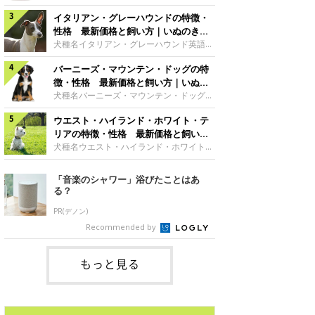
した純白の被毛。ビション・フリーゼのト
シアサイズ大型犬グループ原始的な犬・ス
レードマークともいえる、綿アメのような
イタリアン・グレーハウンドの特徴・
ピッツ サモエドの魅力雪のように白いふ
丸いカットスタイルは、アメリカ人のトリ
わふわした外見が愛らしくてユニークなサ
性格 最新価格と飼い方｜いぬのきも
マーが考案したもので、「パウダー・パ
モエド。何世紀にも渡って遊牧民とともに
ち 犬図鑑
犬種名イタリアン・グレーハウンド英語名
フ」と呼ばれます。真っ白な毛色にパッチ
移動し、トナカイの群れの管理などをして
Italian Greyhound原産国イタリアサイズ
リとくるくる動く大きな瞳と、黒々とした
いたこともあって、人と友好的な関係を築
バーニーズ・マウンテン・ドッグの特
小型犬グループ視覚ハウンド イタリア
鼻、短めのマズルが豊かな表情をつくって
ける犬種です。日本スピッツの大型版のよ
ン・グレーハウンドの魅力ルネッサンス期
徴・性格 最新価格と飼い方｜いぬの
います。※参考／『日本と世界の犬のカタ
うだからか、日本でも親しみを持たれやす
の王侯貴族に愛されただけあって、気品あ
きもち 犬図鑑
犬種名バーニーズ・マウンテン・ドッグ英
ログ』（
く、とくに独特の笑顔が特徴で、「サモエ
ふれる優雅なスタイルが魅力です。おっと
語名Bernese Mountain Dog原産国スイス
ド・スマイル」で飼い主さんを癒してくれ
りしていて気立てのよさも愛される理由の
ウエスト・ハイランド・ホワイト・テ
サイズ大型犬グループ使役犬 バーニー
る優しい犬です。※参考／『日本と世界の
ひとつでしょう。骨が細いので、骨折には
ズ・マウンテン・ドッグの魅力温和で飼い
リアの特徴・性格 最新価格と飼い方
犬のカタログ』（成美堂出版）性格サモエ
注意が必要です。脚にかかる負担につい
主に従順、甘えることが大好きな、人なつ
｜いぬのきもち 犬図鑑
犬種名ウエスト・ハイランド・ホワイト・
ドの性格は
て、家庭でしっかりケアしてあげれば、優
こい犬が多いです。体が大きいわりに活発
テリア英語名West Highland White
秀な家庭犬として、よきパートナーとなる
で、よく動きます。とくに青年期は、大変
Terrier原産国イギリスサイズ小型犬グル
「音楽のシャワー」浴びたことはあ
はずです。 ※参考／『日本と世界の犬のカ
活発で、遊んだり、走り回ったりします。
ープテリアウエスト・ハイランド・ホワイ
る？
タログ』（成美堂出版）性格ウィペットな
祖先は山岳地帯を動き回っていたため、と
ト・テリアの魅力くりっとした瞳にニンジ
てもタフ。食欲も旺盛でよく食べますの
ンのような形の尻尾、愛きょうのあるしぐ
PR(デノン)
で、肥満と運度不足防止のためにもかなり
さ……成犬になっても子犬のようなあどけ
Recommended by
の運動量が必要になります。アウトドアで
ない姿がキュートな印象です。元猟犬とし
アクティブに楽しむ魅力をもっています。
て、小さいながらも力強く筋肉質な体つき
で、スタミナも旺盛。とても活発に動き回
もっと見る
る陽気なテリアの代表格です。※参考／
『日本と世界の犬のカタログ』（成美堂出
版）性格スコットランド原産のテリア