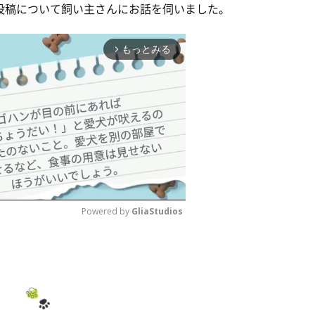
mの投稿について飼い主さんにお話を伺いました。
もっとみる
arrow_forward_ios
Powered by 
GliaStudios
M
u
t
e