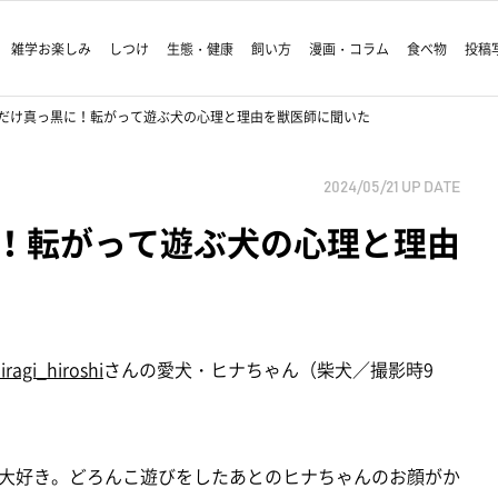
雑学お楽しみ
しつけ
生態・健康
飼い方
漫画・コラム
食べ物
投稿
だけ真っ黒に！転がって遊ぶ犬の心理と理由を獣医師に聞いた
2024/05/21
UP DATE
！転がって遊ぶ犬の心理と理由
ragi_hiroshi
さんの愛犬・ヒナちゃん（柴犬／撮影時9
大好き。どろんこ遊びをしたあとのヒナちゃんのお顔がか