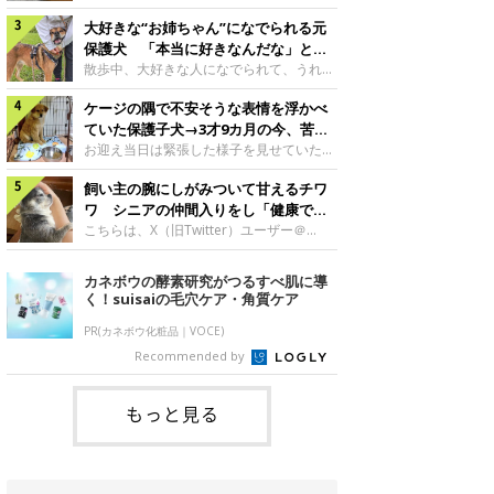
したのでしょうか。今回は、神楽ちゃんの
犬。あれから2カ月、表情や行動にさまざ
成長を飼い主さんと振り返ります！神楽ち
大好きな“お姉ちゃん”になでられる元
まな変化が見られるようになりました。遊
ゃんの成長について聞いた！お迎えから数
び疲れて眠る生後2カ月のなっちゃん遊び
保護犬 「本当に好きなんだな」と感
日後の神楽ちゃん（撮影時生後2カ月）＠
疲れた様子のなっちゃん。@Pkndg_紹介
じる表情にほっこり
散歩中、大好きな人になでられて、うれし
Kus1oKg2vsgdWS2――お迎え当初の神楽
するのは、X（旧Twitter）ユーザー
そうな表情を見せる元保護犬。甘えるよう
ちゃんの様子について教えてください。飼
@Pkndg_さんの愛犬・なっちゃん（取材
ケージの隅で不安そうな表情を浮かべ
な姿に、見ているこちらまでほっこりしま
い主さん： 「お迎え当日から“ヘソ天”で寝
時、生後4カ月／柴犬）。こちらの写真
す。大好きな“お姉ちゃん”に甘える小次郎
ていた保護子犬→3才9カ月の今、苦手
るようなコでし
は、なっちゃんが生後2カ月のころに撮影
くん妹さんになでてもらい、うれしそうな
を克服し頼もしいコに成長！
お迎え当日は緊張した様子を見せていた元
された一枚です。この日、なっちゃんは家
表情を見せる小次郎くん（2026年6月撮
野犬の保護子犬。あれから約3年半、苦手
族と一緒におもちゃで遊んでいました。た
影）。@mika_Jimmy紹介するのは、X（旧
飼い主の腕にしがみついて甘えるチワ
だったことを一つひとつ克服し、家族に寄
くさん遊んで疲れたのか、その後は眠り始
Twitter）ユーザー@mika_Jimmyさんの愛
り添う姿を見せています。お迎え当日、ケ
ワ シニアの仲間入りをし「健康で穏
めたそうです。眠るなっちゃん。
犬・小次郎くん（撮影時5才）。こちら
ージの隅で不安そうにお迎え当日のシルビ
やかな暮らしが続いてほしい」と願う
こちらは、X（旧Twitter）ユーザー＠
@Pkndg_
は、飼い主さんの妹さんと一緒に散歩をし
アちゃん。@nemonemotos今回紹介する
kotubusuke617さんが投稿した写真。写
たときに撮影したという一枚です。この
のは、X（旧Twitter）ユーザー
っているのは、愛犬でチワワのつぶしゃん
カネボウの酵素研究がつるすべ肌に導
日、飼い主さんは実家から自宅へ帰る途
@nemonemotosさんの愛犬・シルビアち
（本名：こつぶちゃん）です。飼い主さん
く！suisaiの毛穴ケア・角質ケア
中、妹さんと公園で待ち合わせ
ゃん（撮影当時、生後推定2カ月）。飼い
の腕にしがみつくつぶしゃん（撮影時6
主さんが「#最初に撮った一枚」として投
才）＠kotubusuke617撮影当時の状況に
PR(カネボウ化粧品｜VOCE)
稿した写真には、ケージの隅で不安そうな
ついて伺うと、飼い主さんはこう教えてく
Recommended by
表情を浮かべるシルビアちゃんの姿が写っ
れました。飼い主さん： 「ある休日のこ
ていました。こちらは、保護犬だったシル
とです。私がソファに座った途端にひざの
上にのってきたので、そのままなでながら
もっと見る
テレビを見ていたのですが、微動だにしな
いので気になって見てみると、腕にしがみ
つくような形で気持ちよさそうに