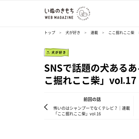
トップ
犬が好き
連載
ここ掘れここ柴
犬が好き
SNSで話題の犬ある
こ掘れここ柴」vol.17
前回の話
怖いのはシャンプーでなくテレビ？｜連載
「ここ掘れここ柴」vol.16