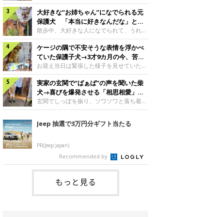
したのでしょうか。今回は、神楽ちゃんの
犬。あれから2カ月、表情や行動にさまざ
成長を飼い主さんと振り返ります！神楽ち
大好きな“お姉ちゃん”になでられる元
まな変化が見られるようになりました。遊
ゃんの成長について聞いた！お迎えから数
び疲れて眠る生後2カ月のなっちゃん遊び
保護犬 「本当に好きなんだな」と感
日後の神楽ちゃん（撮影時生後2カ月）＠
疲れた様子のなっちゃん。@Pkndg_紹介
じる表情にほっこり
散歩中、大好きな人になでられて、うれし
Kus1oKg2vsgdWS2――お迎え当初の神楽
するのは、X（旧Twitter）ユーザー
そうな表情を見せる元保護犬。甘えるよう
ちゃんの様子について教えてください。飼
@Pkndg_さんの愛犬・なっちゃん（取材
ケージの隅で不安そうな表情を浮かべ
な姿に、見ているこちらまでほっこりしま
い主さん： 「お迎え当日から“ヘソ天”で寝
時、生後4カ月／柴犬）。こちらの写真
す。大好きな“お姉ちゃん”に甘える小次郎
ていた保護子犬→3才9カ月の今、苦手
るようなコでし
は、なっちゃんが生後2カ月のころに撮影
くん妹さんになでてもらい、うれしそうな
を克服し頼もしいコに成長！
お迎え当日は緊張した様子を見せていた元
された一枚です。この日、なっちゃんは家
表情を見せる小次郎くん（2026年6月撮
野犬の保護子犬。あれから約3年半、苦手
族と一緒におもちゃで遊んでいました。た
影）。@mika_Jimmy紹介するのは、X（旧
実家の玄関で“ばぁば”の声を聞いた柴
だったことを一つひとつ克服し、家族に寄
くさん遊んで疲れたのか、その後は眠り始
Twitter）ユーザー@mika_Jimmyさんの愛
り添う姿を見せています。お迎え当日、ケ
犬→喜びを爆発させる「相思相愛」な
めたそうです。眠るなっちゃん。
犬・小次郎くん（撮影時5才）。こちら
ージの隅で不安そうにお迎え当日のシルビ
光景にほっこり
玄関でしっぽを振り、ソワソワと落ち着か
@Pkndg_
は、飼い主さんの妹さんと一緒に散歩をし
アちゃん。@nemonemotos今回紹介する
ない様子の柴犬。その先には、大好きな人
たときに撮影したという一枚です。この
のは、X（旧Twitter）ユーザー
との再会が待っていました。玄関でソワソ
Jeep 抽選で3万円分ギフト当たる
日、飼い主さんは実家から自宅へ帰る途
@nemonemotosさんの愛犬・シルビアち
ワする福丸くんソワソワした様子を見せる
中、妹さんと公園で待ち合わせ
ゃん（撮影当時、生後推定2カ月）。飼い
福丸くん。@totomo_fukumaru紹介する
主さんが「#最初に撮った一枚」として投
のは、X（旧Twitter）ユーザー
PR(Jeep Japan)
稿した写真には、ケージの隅で不安そうな
@totomo_fukumaruさんが投稿していた
Recommended by
表情を浮かべるシルビアちゃんの姿が写っ
動画。玄関でしっぽを振っているのは、愛
ていました。こちらは、保護犬だったシル
犬・福丸くん（撮影時11才／柴犬）です。
何やらソワソワしている様子が印象的です
もっと見る
が、それにはほっこりする理由がありまし
た。 玄関で聞こえた、うれしい声ばぁば
に会えて喜ぶ福丸くん。@to