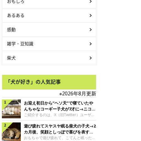
おもしろ
あるある
感動
雑学・豆知識
柴犬
「犬が好き」の人気記事
※2026年8月更新
お迎え初日から“ヘソ天”で寝ていたや
んちゃなコーギー子犬が7才に→ニコニ
コ“コーギースマイル”が魅力のコに成
ご紹介するのは、X（旧Twitter）ユーザー
＠Kus1oKg2vsgdWS2さんの愛犬でウェル
長！
遊び疲れてスヤスヤ眠る柴犬の子犬→2
シュ・コーギー・ペンブロークの神楽ちゃ
ん。今年の8月で7才になるという神楽ちゃ
カ月後、笑顔としっぽで喜びを表すコ
んですが、いったいどんな子犬時代を過ご
に成長！
おもちゃで遊び疲れて、こてんと眠った子