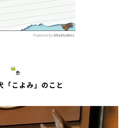
Powered by 
GliaStudios
M
u
t
e
犬「こよみ」のこと