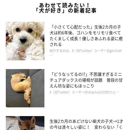
あわせて読みたい！
「犬が好き」の新着記事
「小さくて心配だった」生後2カ月の子
犬は約6年後、ゴハンをモリモリ食べて
たくましく成長！優しさあふれる姿に癒
される
紹介するのは、X（旧Twitter）ユーザー@ginchan
…
「どうなってるの!?」不思議すぎるミニ
チュアダックスの寝相が話題 普段の甘
えん坊な姿にもほっこり
X（旧Twitter）ユーザー＠chacha210309さん …
生後2カ月のあどけない柴犬の子犬→1才
の今は凛々しい姿に！ 変わらない「く