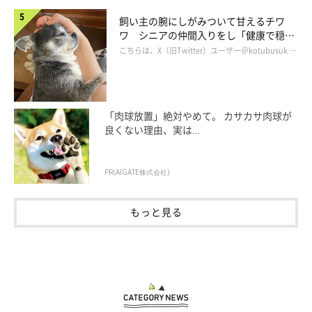
飼い主の腕にしがみついて甘えるチワ
ワ シニアの仲間入りをし「健康で穏や
かな暮らしが続いてほしい」と願う
こちらは、X（旧Twitter）ユーザー＠kotubusuk …
「肉球放置」絶対やめて。 カサカサ肉球が
良くない理由、実は...
PR(AIGATE株式会社)
もっと見る