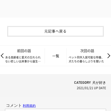
元記事へ戻る
前回の話
次回の話
一覧
ある高齢者と愛犬の忘れられ
ペット同伴入居可能な特養、
ない悲しい出来事から誕生し
犬たちの暮らしぶりを聞いた
た、犬と暮らせる「特別養護
老人ホーム」
CATEGORY 犬が好き
2021/01/21
UP DATE