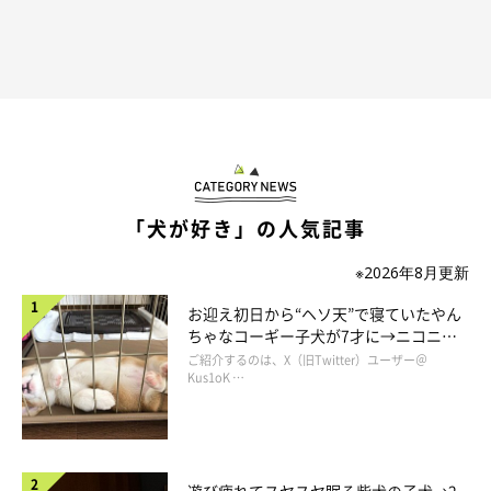
「犬が好き」の人気記事
※2026年8月更新
お迎え初日から“ヘソ天”で寝ていたやん
ちゃなコーギー子犬が7才に→ニコニ
コ“コーギースマイル”が魅力のコに成
ご紹介するのは、X（旧Twitter）ユーザー＠
長！
Kus1oK …