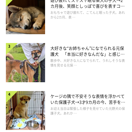
遊び疲れてスヤスヤ眠る柴犬の子犬→2
カ月後、笑顔としっぽで喜びを表すコに
成長！
おもちゃで遊び疲れて、こてんと眠った子犬。あれ
から2カ月、表 …
大好きな“お姉ちゃん”になでられる元保
護犬 「本当に好きなんだな」と感じる
表情にほっこり
散歩中、大好きな人になでられて、うれしそうな表
情を見せる元保 …
ケージの隅で不安そうな表情を浮かべて
いた保護子犬→3才9カ月の今、苦手を克
服し頼もしいコに成長！
お迎え当日は緊張した様子を見せていた元野犬の保
護子犬。あれか …