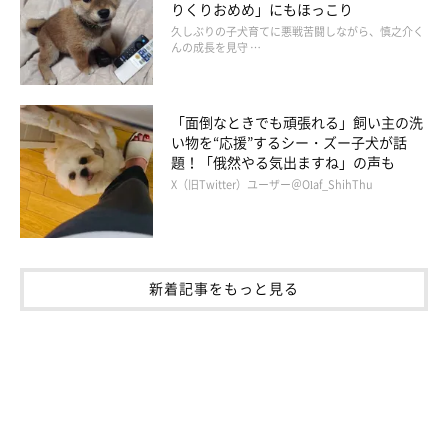
りくりおめめ」にもほっこり
久しぶりの子犬育てに悪戦苦闘しながら、慎之介く
んの成長を見守 …
「面倒なときでも頑張れる」飼い主の洗
い物を“応援”するシー・ズー子犬が話
題！「俄然やる気出ますね」の声も
X（旧Twitter）ユーザー＠Olaf_ShihThu
新着記事をもっと見る