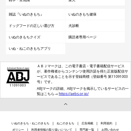
雑誌『いぬのきもち』
いぬのきもち健保
ドッグフードの正しい選び方
犬診断
いぬのきもちクイズ
購読者専用ページ
いぬ・ねこのきもちアプリ
ＡＢＪマークは、この電子書店・電子書籍配信サービス
が、著作権者からコンテンツ使用許諾を得た正規版配信サ
ービスであることを示す登録商標（登録番号 第11091003
号）です。
ABJマークの詳細、ABJマークを掲示しているサービスの一
覧はこちら→
https://aebs.or.jp/
いぬのきもち・ねこのきもち
ねこのきもち
広告掲載
利用規約
ポリシー
利用者情報の取り扱いについて
専門家一覧
お問い合わせ