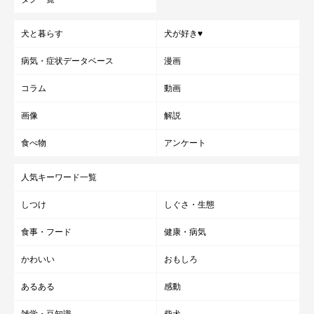
犬と暮らす
犬が好き♥
病気・症状データベース
漫画
コラム
動画
画像
解説
食べ物
アンケート
人気キーワード一覧
しつけ
しぐさ・生態
食事・フード
健康・病気
かわいい
おもしろ
あるある
感動
雑学・豆知識
柴犬