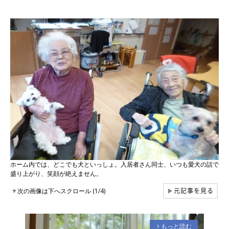
ホーム内では、どこでも犬といっしょ。入居者さん同士、いつも愛犬の話で
盛り上がり、笑顔が絶えません。
元記事を見る
▼
次の画像は下へスクロール (1/4)
▶
もっと読む
arrow_forward_ios