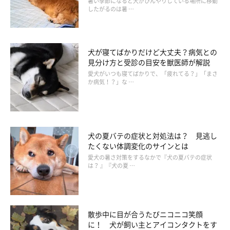
暑い季節になると犬がひんやりしている場所に移動
したがるのは暑 …
犬が寝てばかりだけど大丈夫？病気との
見分け方と受診の目安を獣医師が解説
愛犬がいつも寝てばかりで、「疲れてる？」「まさ
か病気！？」な …
撮影／尾﨑たまき
リードをおへその前で両手で握ります。進めなくなった犬は、最
犬の夏バテの症状と対処法は？ 見逃し
初は戸惑いますが、しだいに落ち着いて飼い主さんを見上げるよ
たくない体調変化のサインとは
うに。リードをたるませ見上げてきたら、ほめて飼い主さんから
愛犬の暑さ対策をするなかで『犬の夏バテの症状
は？ 』『犬の夏 …
歩き出して。
散歩中に目が合うたびニコニコ笑顔
に！ 犬が飼い主とアイコンタクトをす