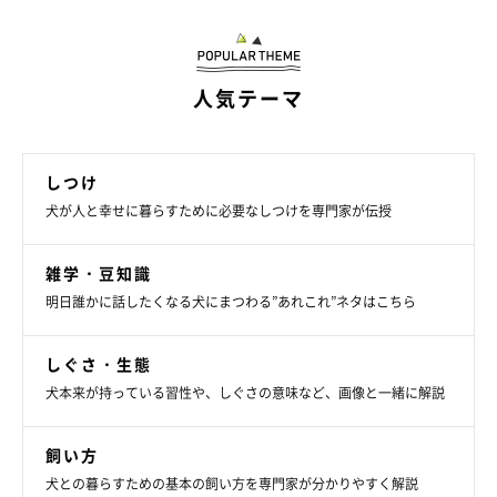
お話を伺った先生／しつけスクール「Can ! Do ! Pet Dog
School」代表 西川文二先生
参考／『いぬのきもち』2020年5月号「愛犬の気持ちをホンヤク
人気テーマ
します！」特集
写真／尾﨑たまき
文／いぬのきもち編集室
しつけ
※この特集では、犬の気持ちを分かりやすく伝えるため、擬人化
犬が人と幸せに暮らすために必要なしつけを専門家が伝授
して表現しています。ただし本来犬は、人の言語を使ってものを
考えたり、話したりすることはありません。
雑学・豆知識
明日誰かに話したくなる犬にまつわる”あれこれ”ネタはこちら
※モデル犬には、困りごとを演じてもらっています。
しぐさ・生態
犬本来が持っている習性や、しぐさの意味など、画像と一緒に解説
飼い方
犬との暮らすための基本の飼い方を専門家が分かりやすく解説