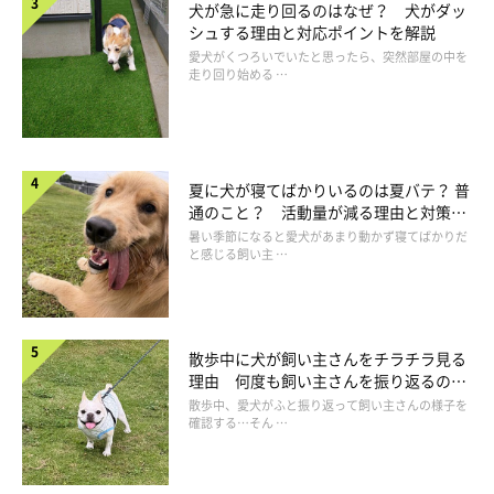
「散歩は、自分の自由に進んでいいものと誤解」
犬が急に走り回るのはなぜ？ 犬がダッ
犬は経験すればするほど、それが当たり前になる動物。そのた
シュする理由と対応ポイントを解説
愛犬がくつろいでいたと思ったら、突然部屋の中を
め、散歩中いつも自由に歩かせていると、それが当たり前になっ
走り回り始める …
て、常に行きたい方向にリードを引っ張ったり、好きな場所で勝
手にニオイかぎするように。
夏に犬が寝てばかりいるのは夏バテ？ 普
通のこと？ 活動量が減る理由と対策と
は
暑い季節になると愛犬があまり動かず寝てばかりだ
と感じる飼い主 …
散歩中に犬が飼い主さんをチラチラ見る
理由 何度も飼い主さんを振り返るのは
なぜ？
散歩中、愛犬がふと振り返って飼い主さんの様子を
確認する…そん …