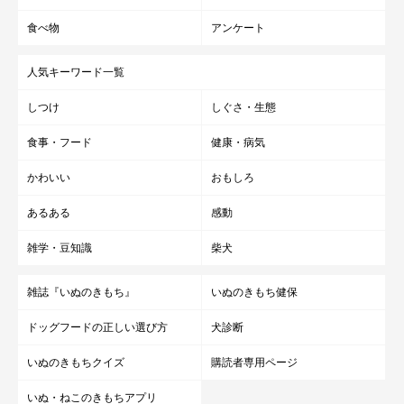
食べ物
アンケート
人気キーワード一覧
しつけ
しぐさ・生態
食事・フード
健康・病気
かわいい
おもしろ
あるある
感動
雑学・豆知識
柴犬
雑誌『いぬのきもち』
いぬのきもち健保
ドッグフードの正しい選び方
犬診断
いぬのきもちクイズ
購読者専用ページ
いぬ・ねこのきもちアプリ