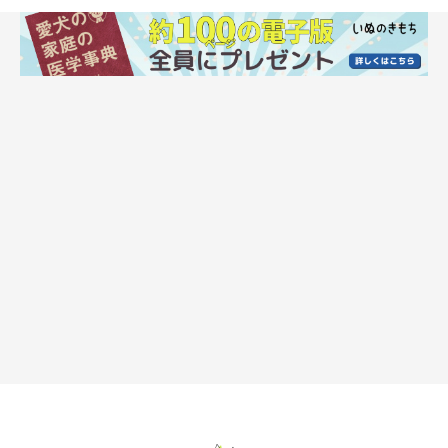
撮影／尾﨑たまき