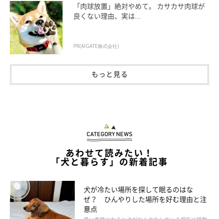
「肉球放置」絶対やめて。 カサカサ肉球が
良くない理由、実は...
こうしよう！ 引っ張られたら、リードをお
PR(AIGATE株式会社)
へその前で握って止まる
もっと見る
あわせて読みたい！
「犬と暮らす」の新着記事
犬が冷たい場所を探して眠るのはな
ぜ？ ひんやりした場所を好む理由と注
意点