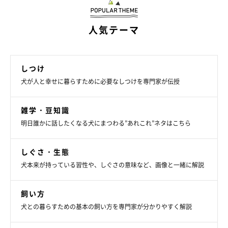
常な活動を助ける繊維を強化した療法食を与えることがあります
が、メーカーによって繊維の種類や割合に違いがあるので獣医師
人気テーマ
の指導によく従ってください。
しつけ
犬が人と幸せに暮らすために必要なしつけを専門家が伝授
雑学・豆知識
明日誰かに話したくなる犬にまつわる”あれこれ”ネタはこちら
しぐさ・生態
犬本来が持っている習性や、しぐさの意味など、画像と一緒に解説
飼い方
犬との暮らすための基本の飼い方を専門家が分かりやすく解説