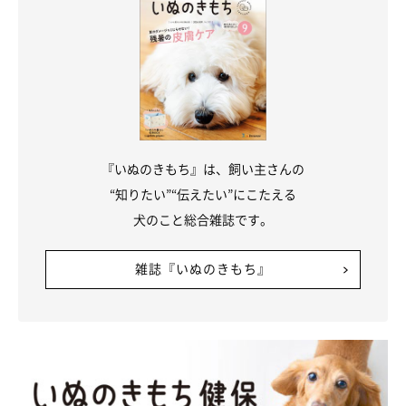
充分な水分摂取とともに、 腸の活動の正常化
『いぬのきもち』は、飼い主さんの
をはかりたい
“知りたい”“伝えたい”にこたえる
犬のこと総合雑誌です。
便秘は、ウンチの回数が通常より減ったり、ウンチが出にくく
雑誌『いぬのきもち』
なって苦痛を伴ったりする状態のことをいいます。水分摂取が少
ないと起きやすいほか、肛門に通じる結腸の閉塞によっても起き
ます。運動不足や、トイレが汚れて使いたくないなども原因にな
ります。
水分不足が原因の場合は、飲み水をあちこちに用意して、いつ
でも飲めるようにするほか、カツオのだし汁や肉のゆで汁で、フ