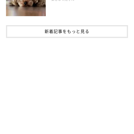
新着記事をもっと見る
慢性の下痢には 食事療法中心の治療も
下痢の原因はさまざまで、小腸に原因がある場合もあれば大腸
に原因がある場合もあります。動物病院に行くときは、ウンチを
持っていくか、写真に撮っていきましょう。
おう吐の場合と同様に、獣医師の指示に従って腸を休めたあ
と、体に吸収されずに失われた水分や、栄養素を多く含む消化の
よいフードを少しずつ与えて回復をはかります。
慢性の腸炎では、食事療法を行うことが多くあります。腸の正