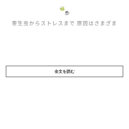
寄生虫からストレスまで 原因はさまざま
消化管とは、口からお尻までの、食物を食べて排泄する器官の
ことで、口腔、咽頭、食道、胃、小腸、大腸に分けられます。こ
れらの器官にトラブルが起き、食物の消化や栄養素の吸収能力が
損なわれた状態を、消化器病といいます。食物の出入り口の間の
全文を読む
病気ですから、おう吐、下痢、便秘といった症状がよく現れま
す。
おう吐や下痢の原因はさまざまです。寄生虫やウイルス、細菌
感染によるものや、食事が原因になることもあります。急にフー
ドを替えたり、食べすぎたりしても消化不良が起きます。新しい
家族やほかの動物が増えたり、引っ越したりといったストレス
も、原因になります。