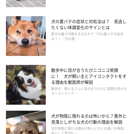
犬の夏バテの症状と対処法は？ 見逃し
たくない体調変化のサインとは
愛犬の暑さ対策をするなかで『犬の夏バテの症状
は？ 』『犬の夏 …
散歩中に目が合うたびニコニコ笑顔
に！ 犬が飼い主とアイコンタクトをす
る理由を獣医師が解説
散歩中、飼い主さんと目が合うたびに笑顔を見せる
オーストラリア …
犬が物陰に隠れるのは怖いから？意外と
見落としがちな犬の行動の理由を解説
犬が物陰に隠れる理由や怖いときとの違いを解説。
安心して見守れ …