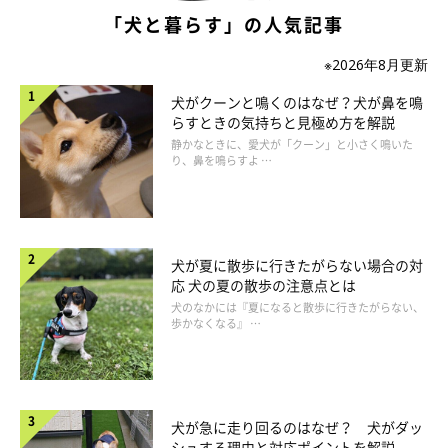
犬はもともと吐きやすい動物で、生理現象で吐くことも多いも
「犬と暮らす」の人気記事
のです。しかし、繰り返しておう吐している場合は胃炎が疑われ
※2026年8月更新
るので、放置せずに、かかりつけの動物病院で診てもらいましょ
う。
犬がクーンと鳴くのはなぜ？犬が鼻を鳴
らすときの気持ちと見極め方を解説
胃液を吐くことで水分やミネラルが失われているので、診断に
静かなときに、愛犬が「クーン」と小さく鳴いた
よっては、まず輸液でそれらを補うことがあります。獣医師の診
り、鼻を鳴らすよ …
断に従って、その後少しずつフードを与えていきますが、症状に
応じて、消化吸収しやすく失われたミネラルが多く含まれている
療法食が使われます。
犬が夏に散歩に行きたがらない場合の対
応 犬の夏の散歩の注意点とは
犬のなかには『夏になると散歩に行きたがらない、
歩かなくなる』 …
犬が急に走り回るのはなぜ？ 犬がダッ
シュする理由と対応ポイントを解説