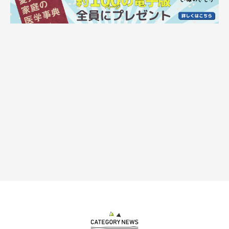
おう吐は、胃を休ませてから 失われた水分や
ミネラルを補充
胃は、口で噛み砕いた食物をため、胃液で溶かして消化する器
官です。