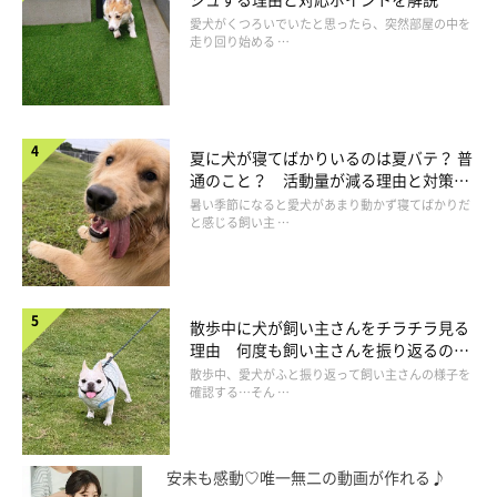
愛犬がくつろいでいたと思ったら、突然部屋の中を
走り回り始める …
夏に犬が寝てばかりいるのは夏バテ？ 普
通のこと？ 活動量が減る理由と対策と
は
暑い季節になると愛犬があまり動かず寝てばかりだ
と感じる飼い主 …
散歩中に犬が飼い主さんをチラチラ見る
理由 何度も飼い主さんを振り返るのは
なぜ？
散歩中、愛犬がふと振り返って飼い主さんの様子を
確認する…そん …
安未も感動♡唯一無二の動画が作れる♪