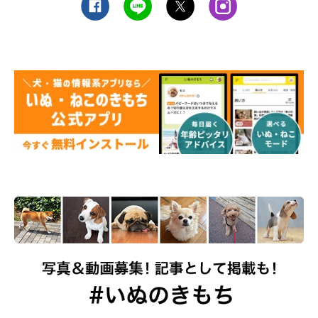
⑨犬伝染性肝炎→肝臓に炎症を起こすウイル
ス性の感染症
犬伝染性肝炎とは、「犬アデノウィルス1型」というウイルスの
感染で、肝臓の炎症が起こる病気。
発熱、下痢、嘔吐、肺炎、脳
炎などの症状が見られ命の危険も。
犬伝染性肝炎は、ワクチン接種で予防できます。