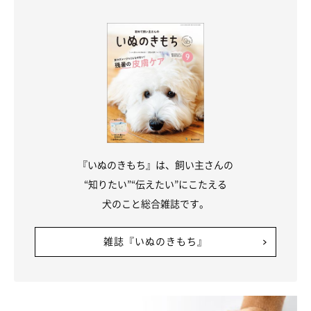
『いぬのきもち』は、飼い主さんの
“知りたい”“伝えたい”にこたえる
犬のこと総合雑誌です。
⑧ジステンパー→鼻水、嘔吐、麻痺などの症
雑誌『いぬのきもち』
状が見られるウイルス性の感染症
ジステンパーとは、「犬ジステンパー」というウイルスが感染し
て起こる病気。
鼻水やくしゃみ、発熱などの症状のほか、嘔吐や