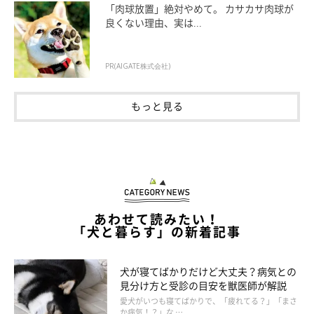
肺炎は、肺にウイルスや細菌、真菌などが感染して炎症を起こす
「肉球放置」絶対やめて。 カサカサ肉球が
良くない理由、実は...
病気。
ゼーゼーと苦しそうな呼吸をしたり、発熱、呼吸数の上昇
が見られます。呼吸困難が続くと命の危険が。
PR(AIGATE株式会社)
肺炎になりやすい犬種は？
もっと見る
子犬／シニア犬
あわせて読みたい！
「犬と暮らす」の新着記事
犬が寝てばかりだけど大丈夫？病気との
見分け方と受診の目安を獣医師が解説
愛犬がいつも寝てばかりで、「疲れてる？」「まさ
か病気！？」な …