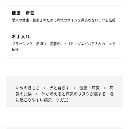
健康・病気
愛犬の健康・長生きのために病気のサインを見逃さないコツを伝授
お手入れ
ブラッシング、爪切り、歯磨き、トリミングなどお手入れのコツを
⑦ケンネルコフ→人のカゼに似た症状が出る
伝授
ウイルス性の感染症
ケンネルコフは、セキや発熱などが見られるウイルス性の感染
症。「伝染性気管支炎」とも呼ばれ、
悪化すると肺炎になって死
いぬのきもち
犬と暮らす
健康・病気
病
に至ることも。
気の兆候
体が冷えると病気のリスクが高まる！冬
に起こりやすい病気・ケガ13
乾燥する冬に多く、ワクチン接種で予防できます。