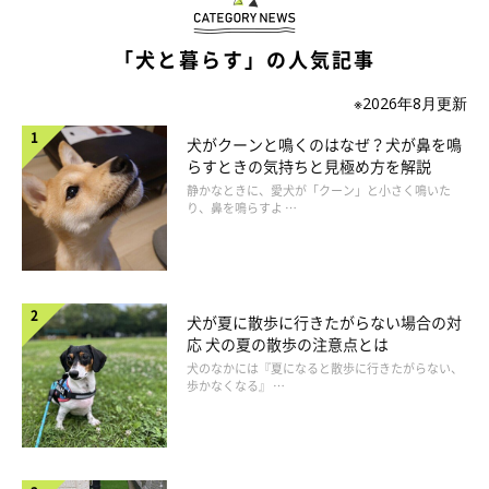
「犬と暮らす」の人気記事
※2026年8月更新
犬がクーンと鳴くのはなぜ？犬が鼻を鳴
らすときの気持ちと見極め方を解説
静かなときに、愛犬が「クーン」と小さく鳴いた
り、鼻を鳴らすよ …
③気管支炎→気管支に炎症を起こし、セキな
どの症状が出る病気
気管支炎は、空気の通り道である気管支にウイルスや細菌が感染
犬が夏に散歩に行きたがらない場合の対
応 犬の夏の散歩の注意点とは
して起こる気管支の炎症。
犬のなかには『夏になると散歩に行きたがらない、
歩かなくなる』 …
ウイルスのはたらきが活発になる、寒くて乾燥する冬に見られや
すいです。症状は
セキや呼吸困難
など。