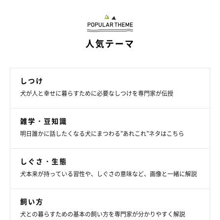
が見られます。
春になると、自然に治癒することも。
人気テーマ
季節性けん部脱毛症になりやすい犬種は？
しつけ
犬が人と幸せに暮らすために必要なしつけを専門家が伝授
シー・ズー／ボクサーなど
雑学・豆知識
明日誰かに話したくなる犬にまつわる”あれこれ”ネタはこちら
しぐさ・生態
犬本来が持っている習性や、しぐさの意味など、画像と一緒に解説
飼い方
犬との暮らすための基本の飼い方を専門家が分かりやすく解説