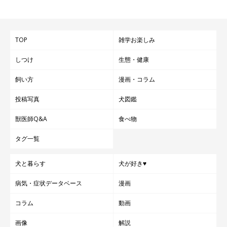
TOP
雑学お楽しみ
しつけ
生態・健康
飼い方
漫画・コラム
投稿写真
犬図鑑
獣医師Q&A
食べ物
タグ一覧
犬と暮らす
犬が好き♥
病気・症状データベース
漫画
⑪胃腸炎→寒さのストレスで下痢などが続く
コラム
動画
病気
画像
解説