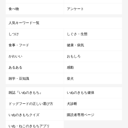
食べ物
アンケート
胃腸炎は、寒さによるストレス、ウイルス、細菌、寄生虫、誤食
などあらゆる原因により胃、小腸などに炎症を起こす病気。
人気キーワード一覧
下痢や嘔吐が続いたり、食欲不振、脱水
などの症状が見られま
しつけ
しぐさ・生態
す。
食事・フード
健康・病気
かわいい
おもしろ
あるある
感動
⑫大腸炎→いつもの生活環境が乱されること
雑学・豆知識
柴犬
で起こる病気
雑誌『いぬのきもち』
いぬのきもち健保
大腸炎は、寒さや年末年始などのお出かけ、来客などによるスト
ドッグフードの正しい選び方
犬診断
レスが原因でなる犬もいます。便意はもよおすけれど、
少量出る
いぬのきもちクイズ
購読者専用ページ
だけの下痢や嘔吐
などの症状が見られます。
いぬ・ねこのきもちアプリ