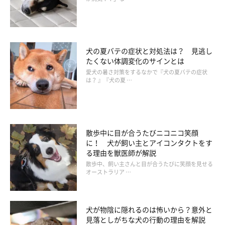
犬の夏バテの症状と対処法は？ 見逃し
たくない体調変化のサインとは
愛犬の暑さ対策をするなかで『犬の夏バテの症状
⑤寒冷凝集素症→耳先などの末端部に血液が
は？ 』『犬の夏 …
送られなくなる免疫疾患
寒冷凝集素症とは寒さで血液が固まり、体の末端部に血液が送ら
散歩中に目が合うたびニコニコ笑顔
れなくなる免疫疾患。耳先や足先に見られ、
カサカサしたり、黒
に！ 犬が飼い主とアイコンタクトをす
色に変色
します。
る理由を獣医師が解説
散歩中、飼い主さんと目が合うたびに笑顔を見せる
オーストラリア …
進行すると皮膚が壊死して、脱落することも。
犬が物陰に隠れるのは怖いから？意外と
見落としがちな犬の行動の理由を解説