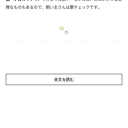
険なものもあるので、飼い主さんは要チェックです。
①膀胱炎→細菌などが膀胱に感染して、炎症
を起こす病気
冬になると散歩時間や排尿回数が減るため、膀胱内に細菌や真菌
が繁殖しやすくなり、膀胱炎になる犬が増えます。
全文を読む
症状は、
血尿が出る、尿の色が濃くなる、頻尿になる
など。
膀胱炎になりやすい犬種は？