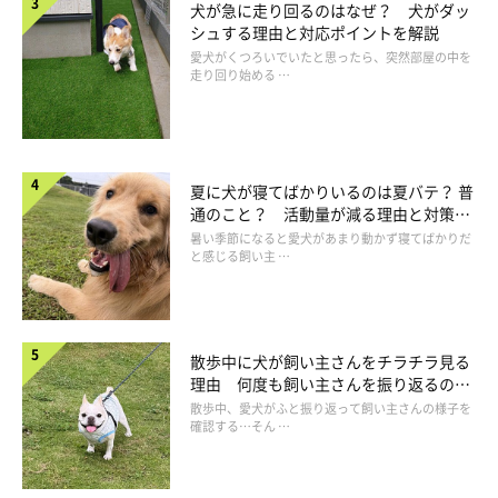
犬が急に走り回るのはなぜ？ 犬がダッ
シュする理由と対応ポイントを解説
愛犬がくつろいでいたと思ったら、突然部屋の中を
走り回り始める …
夏に犬が寝てばかりいるのは夏バテ？ 普
通のこと？ 活動量が減る理由と対策と
は
暑い季節になると愛犬があまり動かず寝てばかりだ
と感じる飼い主 …
散歩中に犬が飼い主さんをチラチラ見る
理由 何度も飼い主さんを振り返るのは
なぜ？
④肺炎→冬に活発化するウイルスや細菌が肺
散歩中、愛犬がふと振り返って飼い主さんの様子を
確認する…そん …
に感染し、呼吸困難を起こす病気