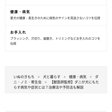
1カ所につき2～3秒を目安に、押しのばすようにかけてく
健康・病気
ださい。
愛犬の健康・長生きのために病気のサインを見逃さないコツを伝授
湿気を飛ばすため、片面1時間程度を目安に天日干ししま
す。
お手入れ
ブラッシング、爪切り、歯磨き、トリミングなどお手入れのコツを
仕上げに掃除機や粘着クリーナーで再度掃除し、ダニ・ノ
伝授
ミの死骸や汚れを取り除きましょう。
関連記事:
狙いはココ！ 愛犬のためノミ・ダニ退治で掃
除したほうがいい場所
いぬのきもち
犬と暮らす
健康・病気
ダ
冬の寒い時期もノミ・ダニはおとなしくしていません！愛犬をノ
ニ・ノミ・寄生虫
【獣医師監修】ダニが犬にもた
ミ・ダニ被害から守るために、こまめな掃除を始めてみませんか？
らす病気や症状とは？治療法や予防法も解説
掃除をすると効果的な具体的な箇所を細かく解説。ここをキレイに
できていれば愛犬にノミ・ダニが近づくリスクはグンと下がります
よ。
関連記事:
春は感染症に注意！ 愛犬をノミ・家ダニから守
る掃除テク３選
春から夏にかけて、ノミや家ダニが原因で愛犬が「アレルギー性皮