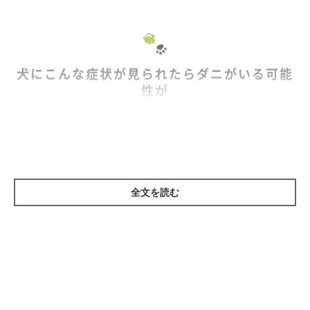
ぬのかわ犬猫病院本院
ぬのかわ犬猫病
●経歴：
副院長／
院中田分院
院長 など
●資格：獣医師
犬にこんな症状が見られたらダニがいる可能
性が
日本小動物歯科研究会
比較歯科学研究会
日
●所属：
／
／
本獣医動物行動研究会
全文を読む