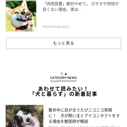
「肉球放置」絶対やめて。 カサカサ肉球が
良くない理由、実は...
ダニを予防するには、
動物病院で処方される駆除薬が効果的で
す。
駆除薬には月に1回の頻度で皮膚に滴下するタイプや、1～3
PR(AIGATE株式会社)
カ月に1回程度を目安に使う経口タイプなど、さまざまな種類が
ありますので、飼い主さんが使いやすく、愛犬に合ったものを処
もっと見る
方してもらいましょう。
なお、ダニやノミは一年中生息していますが、春先から秋口にか
けてとくに活発になるとされています。そのため、駆除薬の投与
期間は
4月から11月・12月ごろまで
と考えていいでしょう。ただ
しこれには地域差があり、今は通年予防も推奨されているので、
あわせて読みたい！
「犬と暮らす」の新着記事
かかりつけの獣医師に相談しながら投与期間を決めるのがおすす
めです。
散歩中に目が合うたびニコニコ笑顔
に！ 犬が飼い主とアイコンタクトをす
る理由を獣医師が解説