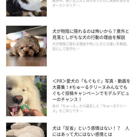
散歩中、飼い主さんと目が合うたびに笑顔を見せる
オーストラリア …
犬が物陰に隠れるのは怖いから？意外と
見落としがちな犬の行動の理由を解説
犬が物陰に隠れる理由や怖いときとの違いを解説。
安心して見守れ …
＜PR＞愛犬の「もぐもぐ」写真・動画を
大募集！#ちゅーるテリーヌみんなでも
ぐもぐ投稿キャンペーンでモデルデビュ
部屋を掃除する
ーのチャンス！
あの「ちゅ～る」から誕生した「ちゅ～るテリー
ヌ」をご存じです …
ダニやノミは、室内に持ち込まれた後、子かくて暖かくて湿気の
ある場所に潜む可能性があります。さらにダニやノミは食べこぼ
犬は「反省」という感情はない！？ 人
しやフケ、皮脂などを栄養源とすることもあるため、家の中でも
にはあって犬にはない感情とは