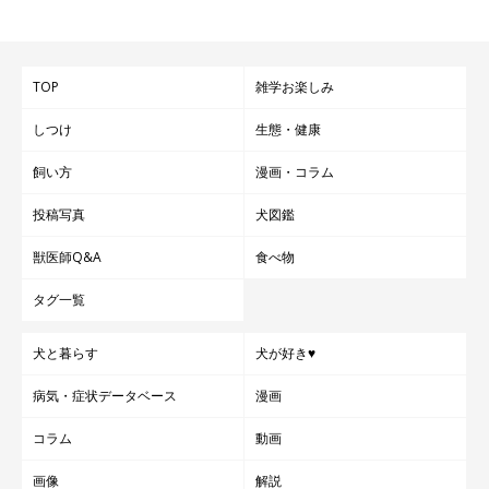
TOP
雑学お楽しみ
しつけ
生態・健康
飼い方
漫画・コラム
愛犬の体にマダニがついてしまったときは、滴下タイプまたは経
投稿写真
犬図鑑
口タイプの駆除薬を使用して駆除するのが一般的です。
マダニに
よる病原ウイルスなどが感染する確率は、吸血から48時間経過後
獣医師Q&A
食べ物
に急速に高まる
といわれていますので、早めに動物病院を受診す
タグ一覧
るなどして、すみやかに対処するようにしてください。
犬と暮らす
犬が好き♥
なお、休診日などですぐに動物病院を受診できず、また自宅に駆
病気・症状データベース
漫画
除薬がない場合は、以下の手順で駆除することもできます。
コラム
動画
画像
解説
マダニの駆除方法（緊急時）