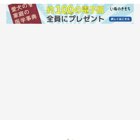
ニキビダニ
皮膚の赤み、脱毛、免
殺ダニ剤の塗布、投与
疫力低下（皮膚の免疫
力次第で、再発を繰り
返す）
ツメダニ
大量のフケ、ただれ、
殺ダニ成分が含まれた
かさぶた、かゆみ
シャンプーと殺ダニ剤
の投与
関連記事:
身近に潜む恐怖から愛犬を守れ！キケンな「マ
ダニ」に要注意！
最近何かと話題の「マダニ」。日本でもマダニに噛まれて亡くなっ
た方が相次いだことから、殺人ダニという呼ばれ方もしています。
マダニは人間だけでなく、犬にとってもかなりキケンな虫。今回
は、マダニの予防法や噛まれた際の対処法などをご紹介します。
ダニだけでなくノミにも注意が必要
ダニと同じように、
ノミも犬に病気をもたらすおそれがあるため