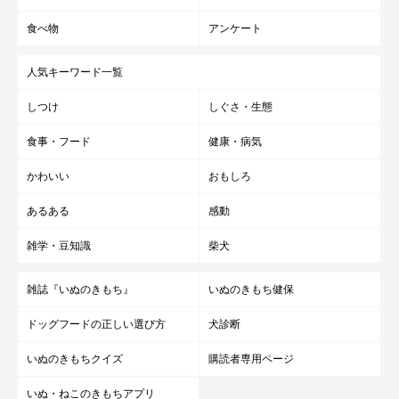
食べ物
アンケート
殺虫剤をしみこませた綿棒やワセリンを、吸血して肥大化
人気キーワード一覧
したマダニの体や、吸血されている部分に塗ります。
しつけ
しぐさ・生態
酢やエタノールをコットンにしみこませたもので、吸血箇
所を覆いましょう。
食事・フード
健康・病気
手順1～2を試すことで、マダニが落下します。
かわいい
おもしろ
あるある
感動
雑学・豆知識
柴犬
雑誌『いぬのきもち』
いぬのきもち健保
ドッグフードの正しい選び方
犬診断
いぬのきもちクイズ
購読者専用ページ
いぬ・ねこのきもちアプリ