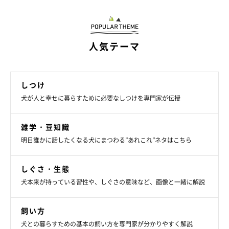
犬が多くの時間を過ごすソファも、食べかすや抜け毛がたまらな
いようにしましょう。
ソファの表面に掃除機をかけるほか、
シートの隅やクッションの
人気テーマ
隙間には細口ノズルを差し込んで掃除します。
クッションの間が掃除しにくい場合は、隙間に滑り止めつきの軍
手を差し込むと、からみついた抜け毛が取れやすいでしょう。
しつけ
犬が人と幸せに暮らすために必要なしつけを専門家が伝授
犬のベッド
雑学・豆知識
犬のベッドはダニやノミの成虫だけでなく、卵や幼虫も付着しや
明日誰かに話したくなる犬にまつわる”あれこれ”ネタはこちら
すい場所です。
スチームアイロンを用意し、高温で駆除しましょ
う。
しぐさ・生態
犬本来が持っている習性や、しぐさの意味など、画像と一緒に解説
まずは掃除機や粘着クリーナーで犬のベッドを軽く掃除し
ます。
飼い方
犬との暮らすための基本の飼い方を専門家が分かりやすく解説
あて布をし、犬のベッドにスチームアイロンをかけます。