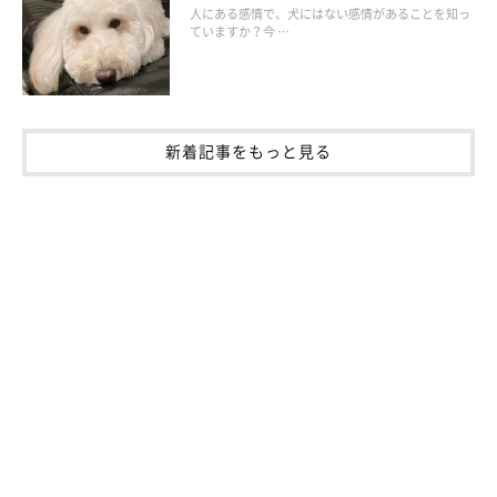
湿気や汚れがたまりやすい場所は要注意です。とくに
床やカーペ
人にある感情で、犬にはない感情があることを知っ
ていますか？今 …
ット、ソファ、犬のベッドはダニやノミの温床になりやすいた
め、しっかりと掃除してください。
床やカーペット
新着記事をもっと見る
床やカーペットには、ダニ・ノミの栄養源となりうる食べこぼし
やフケがたまりがちです。
床を掃除する際は、目に沿って隅々まで掃除機をかけてくださ
い。カーペットは
毛が寝ている方向に沿って掃除機を押し、毛を
起こしながら引く
と、奥にたまった汚れも除去しやすいでしょ
う。
ソファ