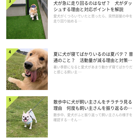
犬が急に走り回るのはなぜ？ 犬がダッ
シュする理由と対応ポイントを解説
ダニやノミを予防するためには？
愛犬がくつろいでいたと思ったら、突然部屋の中を
走り回り始める …
夏に犬が寝てばかりいるのは夏バテ？ 普
通のこと？ 活動量が減る理由と対策と
は
暑い季節になると愛犬があまり動かず寝てばかりだ
と感じる飼い主 …
散歩中に犬が飼い主さんをチラチラ見る
理由 何度も飼い主さんを振り返るのは
なぜ？
散歩中、愛犬がふと振り返って飼い主さんの様子を
確認する…そん …
定期的に駆除薬（予防薬）を投与する