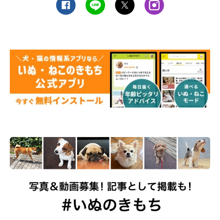
その例として、マダニを媒介とするウイルス感染症である
「重症
熱性血小板減少症候群（SFTS）」
や
「ダニ媒介性脳炎」
などが
挙げられるでしょう。いずれも
犬だけでなく人にも感染する危険
性があり、重症化すると人が死亡することもあるため十分注意が
必要
です。
また、ノミが原因で犬がかかる病気には、ノミの吸血が引き起こ
す皮膚病である
「ノミアレルギー性皮膚炎」
や、ノミが媒介して
寄生する瓜実条虫により、ノミで下痢や体重の減少を引き起こす
「瓜実条虫症（うりざねじょうちゅうしょう）」
などがありま
す。