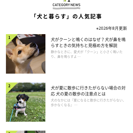
注意が必要です。
ノミは外から室内に持ち込まれるほか、室内で
生息・繁殖するケースもあるので気をつけましょう。
「犬と暮らす」の人気記事
ノミがもたらす病気や危険性については、後ほど詳しく解説しま
す。
※2026年8月更新
犬がクーンと鳴くのはなぜ？犬が鼻を鳴
らすときの気持ちと見極め方を解説
静かなときに、愛犬が「クーン」と小さく鳴いた
り、鼻を鳴らすよ …
犬が夏に散歩に行きたがらない場合の対
応 犬の夏の散歩の注意点とは
犬のなかには『夏になると散歩に行きたがらない、
歩かなくなる』 …