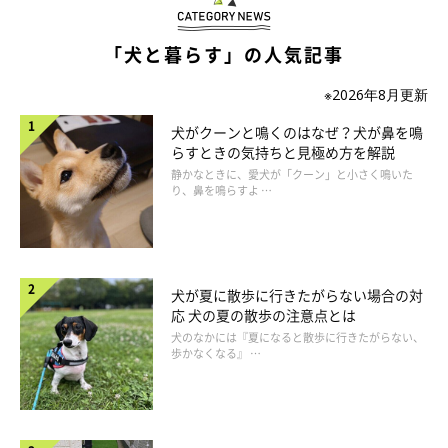
しょう。体側を曲げることを意識して、ゆっくりと歩かせるとよ
り効果的です。
「犬と暮らす」の人気記事
※2026年8月更新
犬がクーンと鳴くのはなぜ？犬が鼻を鳴
らすときの気持ちと見極め方を解説
静かなときに、愛犬が「クーン」と小さく鳴いた
り、鼻を鳴らすよ …
犬が夏に散歩に行きたがらない場合の対
応 犬の夏の散歩の注意点とは
犬のなかには『夏になると散歩に行きたがらない、
歩かなくなる』 …