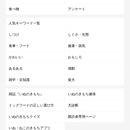
食べ物
アンケート
人気キーワード一覧
しつけ
しぐさ・生態
食事・フード
健康・病気
かわいい
おもしろ
あるある
感動
雑学・豆知識
柴犬
雑誌『いぬのきもち』
いぬのきもち健保
ドッグフードの正しい選び方
犬診断
いぬのきもちクイズ
購読者専用ページ
いぬ・ねこのきもちアプリ