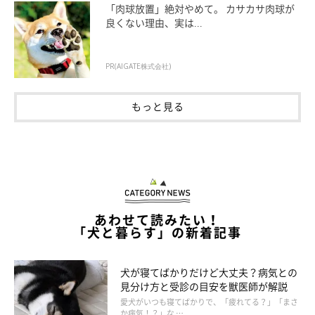
「肉球放置」絶対やめて。 カサカサ肉球が
良くない理由、実は...
PR(AIGATE株式会社)
もっと見る
習慣にして伸筋を鍛えよう
あわせて読みたい！
【これはNG！】ドッグランなどで急に思いきり走らせた
り、ジャンプさせたりする
「犬と暮らす」の新着記事
足腰を鍛えようと、急に猛ダッシュさせたり、無理に高くジャン
犬が寝てばかりだけど大丈夫？病気との
見分け方と受診の目安を獣医師が解説
プさせると、関節を痛めたりケガをすることが。
とくにシニア犬
愛犬がいつも寝てばかりで、「疲れてる？」「まさ
は負担になりやすいのでNG。足腰機能を維持するためには、負
か病気！？」な …