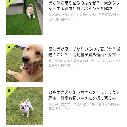
犬が急に走り回るのはなぜ？ 犬がダッ
シュする理由と対応ポイントを解説
おやつやおもちゃで愛犬を誘導してゆっくりと歩かせる
愛犬がくつろいでいたと思ったら、突然部屋の中を
走り回り始める …
【シットトゥスタンド】歩行に大切な“伸筋”が鍛えられる！
伸筋（収縮させて足の関節を伸ばす筋肉）は、歩くときに使う重
夏に犬が寝てばかりいるのは夏バテ？ 普
要な筋肉。座ったり立ったりする運動をすると、とくに衰えやす
通のこと？ 活動量が減る理由と対策と
い後ろ足の伸筋が動かせるので、しっかりと鍛えられます。
は
暑い季節になると愛犬があまり動かず寝てばかりだ
と感じる飼い主 …
「オスワリ→立たせる」運動を５～10回ほど行いましょう。習慣
にすることが大切なので、散歩中に曲がり角に来たときや電柱の
前など、行うタイミングを決めておくと続けやすいです。
散歩中に犬が飼い主さんをチラチラ見る
理由 何度も飼い主さんを振り返るのは
なぜ？
散歩中、愛犬がふと振り返って飼い主さんの様子を
確認する…そん …