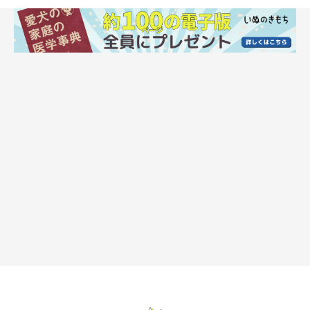
今スグできる！ 足腰を鍛えるためにしたいこ
と
【８の字歩き】しなやかな足腰が育つ！
８の字歩きをすると、ふだんの生活では使わない筋肉や骨、関節
が鍛えられ、体をスムーズに動かせるように。
重心移動の動きも
入っているので体全体の筋力バランスもよくなります。中身の入
ったペットボトルを２つ置き、愛犬を８の字に誘導して歩かせま
す。誘導には、おやつやおもちゃなど愛犬の好きなものを使いま