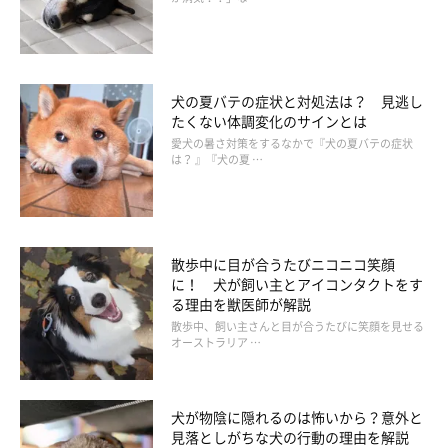
担になりにくい方法で、じっくりと筋肉を動かして。
いかがでしたか？ 簡単な方法なので、今すぐ始めて元気な20才
犬の夏バテの症状と対処法は？ 見逃し
を目指しましょう！
たくない体調変化のサインとは
愛犬の暑さ対策をするなかで『犬の夏バテの症状
は？ 』『犬の夏 …
お話を伺った先生／日本大学生物資源科学部獣医学科教授、博士
（獣医学） 枝村一弥先生
参考／「いぬのきもち」2022年6月号『今日から始める予防医
学』
散歩中に目が合うたびニコニコ笑顔
写真／尾﨑たまき
に！ 犬が飼い主とアイコンタクトをす
る理由を獣医師が解説
イラスト／鈴木衣津子
散歩中、飼い主さんと目が合うたびに笑顔を見せる
文／いぬのきもち編集室
オーストラリア …
犬が物陰に隠れるのは怖いから？意外と
見落としがちな犬の行動の理由を解説