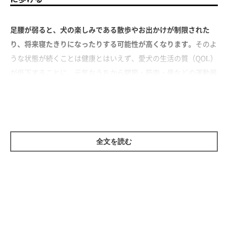
足腰が弱ると、犬の楽しみである散歩やお出かけが制限された
り、将来寝たきりになったりする可能性が高くなります。
そのよ
うな状態が続くことは健康とはいえず、愛犬の生活の質（QOL）
が低下することに。元気なうちから関節・筋肉・骨などの運動器
を鍛える習慣をつけておくと、そのリスクがグッと下がります。
全文を読む