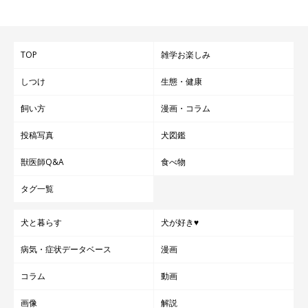
TOP
雑学お楽しみ
しつけ
生態・健康
飼い方
漫画・コラム
投稿写真
犬図鑑
獣医師Q&A
食べ物
タグ一覧
犬と暮らす
犬が好き♥
病気・症状データベース
漫画
コラム
動画
今回は、サークルを使った留守番スペースの作り方をご紹介しま
画像
解説