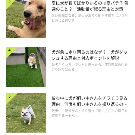
夏に犬が寝てばかりいるのは夏バテ？ 普
トイレはワイドタイプを
通のこと？ 活動量が減る理由と対策と
は
暑い季節になると愛犬があまり動かず寝てばかりだ
と感じる飼い主 …
小型犬でも何回か排泄できるように、ワイドタイプのトイレを用
意してあげましょう。大きなトイレがひとつあれば、留守番中の
そそうも少なくなります。
犬が急に走り回るのはなぜ？ 犬がダッ
シュする理由と対応ポイントを解説
愛犬がくつろいでいたと思ったら、突然部屋の中を
走り回り始める …
散歩中に犬が飼い主さんをチラチラ見る
理由 何度も飼い主さんを振り返るのは
なぜ？
散歩中、愛犬がふと振り返って飼い主さんの様子を
確認する…そん …