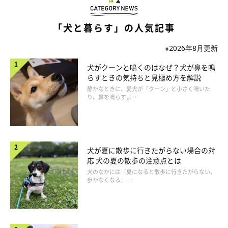
「犬と暮らす」の人気記事
※2026年8月更新
犬がクーンと鳴くのはなぜ？犬が鼻を鳴
らすときの気持ちと見極め方を解説
静かなときに、愛犬が「クーン」と小さく鳴いた
り、鼻を鳴らすよ …
たっぷりの水を置いておく
犬が夏に散歩に行きたがらない場合の対
応 犬の夏の散歩の注意点とは
ボウルに入れた水のほかに、ペットボトルを取り付けるタイプの
犬のなかには『夏になると散歩に行きたがらない、
水も置いておくと尚良し。万が一ボウルを倒してこぼしてしまっ
歩かなくなる』 …
た時も安心です。頻繁にこぼすようなら、ペットボトルだけでも
OKです。