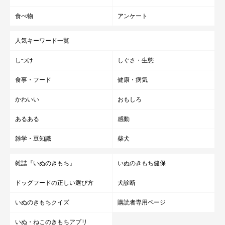
した。環境の整ったペットサークルに入っていてもらえば、誤食
食べ物
アンケート
やケガのリスクを防ぐこともできますね。愛犬と飼い主さんの両
方が安心できる環境を作って、留守番を少しでも快適なものにし
人気キーワード一覧
てあげましょう！
しつけ
しぐさ・生態
食事・フード
健康・病気
出典／「いぬのきもち」2016年6月号『安心させる・不安にさせ
る留守番』
かわいい
おもしろ
文／AzusaS
あるある
感動
※写真はスマホアプリ「まいにちのいぬ・ねこのきもち」で投稿
雑学・豆知識
柴犬
されたものです。
※記事と写真に関連性はありませんので予めご了承ください。
雑誌『いぬのきもち』
いぬのきもち健保
ドッグフードの正しい選び方
犬診断
いぬのきもちクイズ
購読者専用ページ
いぬ・ねこのきもちアプリ