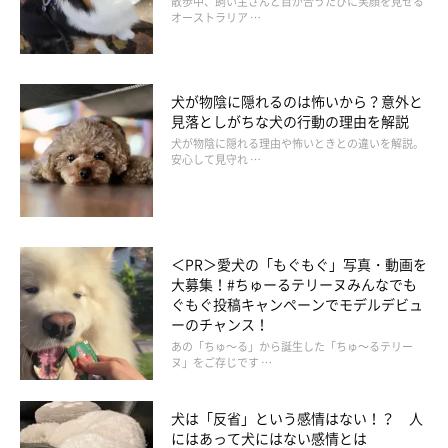
散歩中、飼い主さんと目が合うたびに笑顔を見せる
オーストラリア …
照明はつけたままで！
犬が物陰に隠れるのは怖いから？意外と
見落としがちな犬の行動の理由を解説
昼間は明るい室内でも、日が沈むと暗くなるため、犬も不安にな
犬が物陰に隠れる理由や怖いときとの違いを解説。
安心して見守れ …
ってしまいます。特に冬になると日が沈むのが早いので、暗くな
る前に帰れない方も多いと思います。ですので、照明はずっとつ
けっぱなしにしておくか、タイマー式の照明を用意して、暗くな
るころに明かりがつくように設定しておきましょう。
＜PR＞愛犬の「もぐもぐ」写真・動画を
大募集！#ちゅーるテリーヌみんなでも
ぐもぐ投稿キャンペーンでモデルデビュ
ーのチャンス！
あの「ちゅ～る」から誕生した「ちゅ～るテリー
ヌ」をご存じです …
犬は「反省」という感情はない！？ 人
にはあって犬にはない感情とは