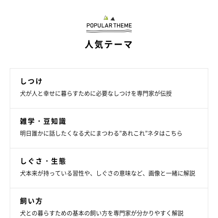
愛犬の様子をスマホで見守れるシステム
近頃は、外出先からペットの様子を見守れる監視カメラも増えて
人気テーマ
おり、なかにはスマートフォン経由で愛犬に話しかけることがで
きるタイプも販売されています。留守番中でも飼い主さんの声を
聴くことができれば、安心して過ごすことができますね。
しつけ
犬が人と幸せに暮らすために必要なしつけを専門家が伝授
雑学・豆知識
明日誰かに話したくなる犬にまつわる”あれこれ”ネタはこちら
しぐさ・生態
犬本来が持っている習性や、しぐさの意味など、画像と一緒に解説
飼い方
犬との暮らすための基本の飼い方を専門家が分かりやすく解説