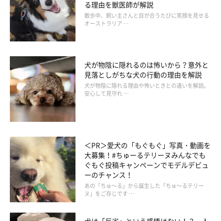
る理由を獣医師が解説
散歩中、飼い主さんと目が合うたびに笑顔を見せる
オーストラリア …
犬が物陰に隠れるのは怖いから？意外と
見落としがちな犬の行動の理由を解説
まいにちのいぬ・ねこのきもちアプリ
犬が物陰に隠れる理由や怖いときとの違いを解説。
安心して見守れ …
おもちゃで遊んでいるときや、ワンちゃん同士でじゃれていると
きに行なっているガウガウは、遊び気分が盛り上がって興奮して
いる状態です。夢中で遊んでいるときは特に、ガウガウと声を出
＜PR＞愛犬の「もぐもぐ」写真・動画を
したり、ウーっとうなり声を出したりします。あまりにもヒート
大募集！#ちゅーるテリーヌみんなでも
アップすると、噛みついてしまうことがありますので、その場合
ぐもぐ投稿キャンペーンでモデルデビュ
ーのチャンス！
はいったん中断して、ワンちゃんの興奮がおさまってから遊びを
あの「ちゅ～る」から誕生した「ちゅ～るテリー
再開しましょう。
ヌ」をご存じです …
犬は「反省」という感情はない！？ 人