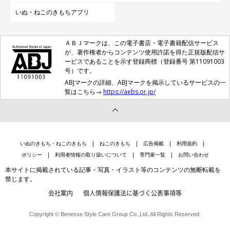
いぬ・ねこのきもちアプリ
ＡＢＪマークは、この電子書店・電子書籍配信サービス
が、著作権者からコンテンツ使用許諾を得た正規版配信サ
ービスであることを示す登録商標（登録番号 第11091003
号）です。
ABJマークの詳細、ABJマークを掲示しているサービスの一
覧はこちら→
https://aebs.or.jp/
いぬのきもち・ねこのきもち
ねこのきもち
広告掲載
利用規約
ポリシー
利用者情報の取り扱いについて
専門家一覧
お問い合わせ
本サイトに掲載されている記事・写真・イラスト等のコンテンツの無断転載を
禁じます。
会社案内
個人情報保護法に基づく公表事項等
Copyright © Benesse Style Care Group Co.,Ltd. All Rights Reserved.