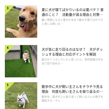
を飛ばすためだけではありません。不安や緊張で落ち着かない時
に、体をブルブルさせることで、自分自身を落ち着かせようとし
夏に犬が寝てばかりいるのは夏バテ？ 普
通のこと？ 活動量が減る理由と対策と
ている可能性もあります。もし苦手だと認識している人やワンち
は
暑い季節になると愛犬があまり動かず寝てばかりだ
ゃんに会ったときや、動物病院に行くときにブルブルするのな
と感じる飼い主 …
ら、その線を疑いましょう。また、突然体をカキカキとかき始め
た時も、ストレスや不安から、自らを落ち着かせようとしている
表れと言えるでしょう。
犬が急に走り回るのはなぜ？ 犬がダッ
シュする理由と対応ポイントを解説
愛犬がくつろいでいたと思ったら、突然部屋の中を
走り回り始める …
散歩中に犬が飼い主さんをチラチラ見る
理由 何度も飼い主さんを振り返るのは
なぜ？
散歩中、愛犬がふと振り返って飼い主さんの様子を
確認する…そん …