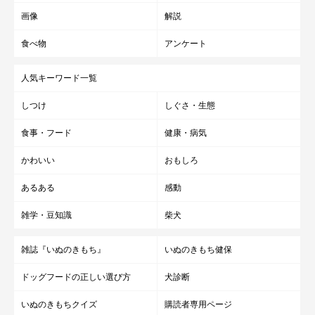
画像
解説
食べ物
アンケート
人気キーワード一覧
しつけ
しぐさ・生態
食事・フード
健康・病気
かわいい
おもしろ
あるある
感動
雑学・豆知識
柴犬
雑誌『いぬのきもち』
いぬのきもち健保
ドッグフードの正しい選び方
犬診断
いぬのきもちクイズ
購読者専用ページ