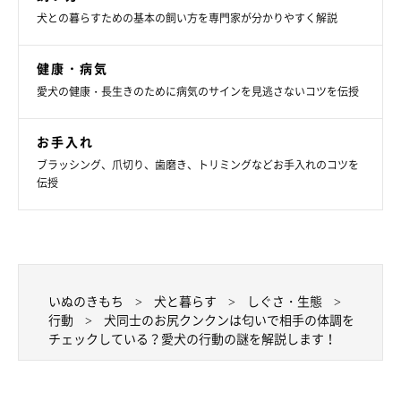
てアピールと考えられます。飼い主さんが困らない状況であれ
犬との暮らすための基本の飼い方を専門家が分かりやすく解説
ば、鼻先ツンツンに応えて相手をしてあげると良いでしょう。
健康・病気
ワンちゃんは、日常のふとした行動で意思表示をしています。で
愛犬の健康・長生きのために病気のサインを見逃さないコツを伝授
すので、ワンちゃんのしぐさに飼い主さんがいち早く気付いて、
愛情を持ってしっかりと対応してあげることが大切です。きちん
お手入れ
ブラッシング、爪切り、歯磨き、トリミングなどお手入れのコツを
とワンちゃんの気持ちをくみ取ってあげて、ワンちゃんとの絆を
伝授
さらに深めてくださいね。
出典／「いぬのきもち」16年5月号『動きでわかる犬の気持ち』
（監修：犬のしつけ教室GOGLY代表 荒井隆嘉先生）
文／maitaro
いぬのきもち
犬と暮らす
しぐさ・生態
行動
犬同士のお尻クンクンは匂いで相手の体調を
※写真はスマホアプリ「まいにちのいぬ・ねこのきもち」で投稿
チェックしている？愛犬の行動の謎を解説します！
されたものです。
※記事と写真に関連性はありませんので予めご了承ください。