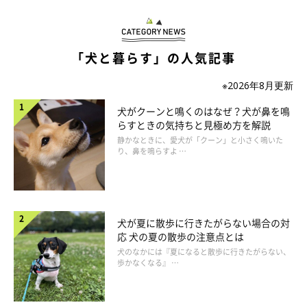
「犬と暮らす」の人気記事
※2026年8月更新
犬がクーンと鳴くのはなぜ？犬が鼻を鳴
らすときの気持ちと見極め方を解説
静かなときに、愛犬が「クーン」と小さく鳴いた
り、鼻を鳴らすよ …
犬が夏に散歩に行きたがらない場合の対
応 犬の夏の散歩の注意点とは
犬のなかには『夏になると散歩に行きたがらない、
まいにちのいぬ・ねこのきもちアプリ
歩かなくなる』 …
ワンちゃんが体をブルブルと身震いさせるのは、体についた水滴