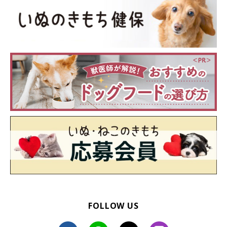
に与えていきましょう。
出典／「犬の食べ物図鑑 与えてOK？NG？2017最新版」（監
修：高円寺アニマルクリニック院長 高崎一哉先生）
文／WG_うちみ
※写真はスマホアプリ「まいにちのいぬ・ねこのきもち」で投稿
されたものです。
※記事と写真に関連性はありませんので予めご了承ください。
FOLLOW US