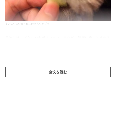
まいにちのいぬ・ねこのきもちアプリ
果物には、ビタミンやポリフェノールなど、健康に良いとされる
成分がぎゅっと詰まっています。人の世界でもスーパーフルーツ
などの果物が数多く紹介されていますよね。しかし、人体には問
題なくても、犬には悪影響を与えてしまう果物もあります。犬の
健康を気遣うのは素晴らしいことですが、与える前に摂取しても
全文を読む
大丈夫かどうか必ず確認しましょう。
今回は、一般的な果物ではなく、普段はあまり口にしないような
ちょっと変わったフルーツをご紹介します♪最近はベリー系は冷
凍で比較的安価に入手できるようになりましたので、手に入った
ときは、トライしてみてくださいね。