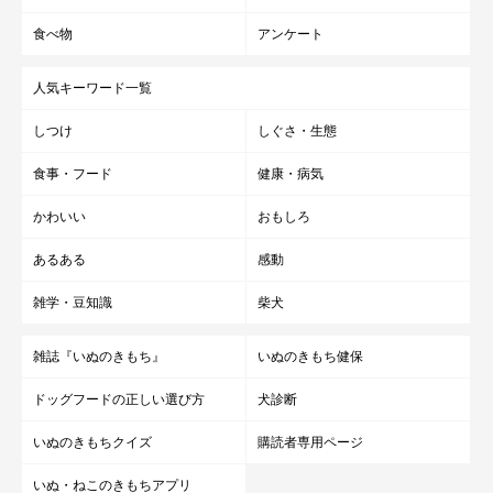
食べ物
アンケート
人気キーワード一覧
しつけ
しぐさ・生態
食事・フード
健康・病気
かわいい
おもしろ
あるある
感動
雑学・豆知識
柴犬
雑誌『いぬのきもち』
いぬのきもち健保
ドッグフードの正しい選び方
犬診断
いぬのきもちクイズ
購読者専用ページ
いぬ・ねこのきもちアプリ