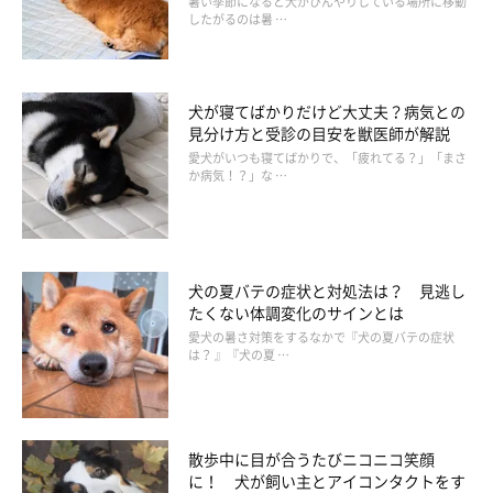
暑い季節になると犬がひんやりしている場所に移動
チエイジングなどに良いとされています。カシスも食物繊維を多
したがるのは暑 …
く含むため、与えすぎには充分注意が必要です。与える場合の目
安は1粒です。
犬が寝てばかりだけど大丈夫？病気との
見分け方と受診の目安を獣医師が解説
愛犬がいつも寝てばかりで、「疲れてる？」「まさ
か病気！？」な …
犬の夏バテの症状と対処法は？ 見逃し
たくない体調変化のサインとは
愛犬の暑さ対策をするなかで『犬の夏バテの症状
は？ 』『犬の夏 …
散歩中に目が合うたびニコニコ笑顔
に！ 犬が飼い主とアイコンタクトをす