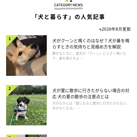
「犬と暮らす」の人気記事
※2026年8月更新
犬がクーンと鳴くのはなぜ？犬が鼻を鳴
アサイー
らすときの気持ちと見極め方を解説
静かなときに、愛犬が「クーン」と小さく鳴いた
り、鼻を鳴らすよ …
ポリフェノールがブルーベリーの18倍も含まれているアサイー
は、とても栄養価の高い果物です。その反面、食物繊維も多く含
まれているため、与えすぎると下痢してしまうこともあります。
与える目安は1粒程度ですが、様子をみながら少量ずつ与えてい
犬が夏に散歩に行きたがらない場合の対
くのが懸命です。
応 犬の夏の散歩の注意点とは
犬のなかには『夏になると散歩に行きたがらない、
歩かなくなる』 …
カムカム
カムカムにはビタミンCが豊富に含まれていますが、そのぶん強