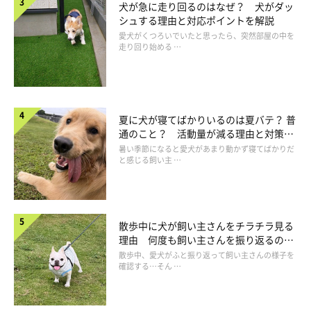
犬が急に走り回るのはなぜ？ 犬がダッ
い酸味のある果物。ビタミンCはレモンの60倍、クエン酸やビタ
シュする理由と対応ポイントを解説
愛犬がくつろいでいたと思ったら、突然部屋の中を
ミンB群、ミネラルなども豊富で、人にもアンチエイジング効果
走り回り始める …
があるとされています。酸味が強いので好みがありますが、もし
愛犬が好きなようなら、種を取り除いた上で1～2粒程度を与えて
ください。
夏に犬が寝てばかりいるのは夏バテ？ 普
通のこと？ 活動量が減る理由と対策と
は
暑い季節になると愛犬があまり動かず寝てばかりだ
と感じる飼い主 …
散歩中に犬が飼い主さんをチラチラ見る
理由 何度も飼い主さんを振り返るのは
なぜ？
散歩中、愛犬がふと振り返って飼い主さんの様子を
確認する…そん …