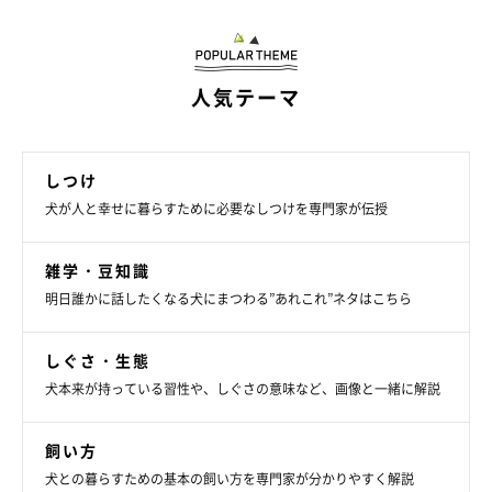
人気テーマ
しつけ
まいにちのいぬ・ねこのきもちアプリ
犬が人と幸せに暮らすために必要なしつけを専門家が伝授
人にも犬にも栄養価の高い果物たちですが、犬に与える際には種
雑学・豆知識
などをしっかりと取り除き、果実だけの状態にしましょう。ま
明日誰かに話したくなる犬にまつわる”あれこれ”ネタはこちら
た、ヨーグルトなどの混ぜものに加工された状態のものは、甘味
料などが入っていることがあります。たとえ果物でも、加工品は
しぐさ・生態
犬には与えないようにしましょう。
犬本来が持っている習性や、しぐさの意味など、画像と一緒に解説
飼い方
犬との暮らすための基本の飼い方を専門家が分かりやすく解説