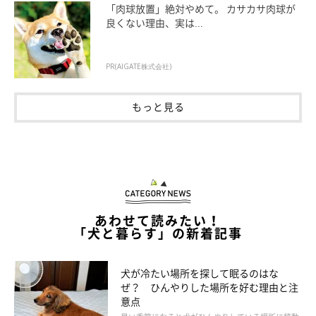
「肉球放置」絶対やめて。 カサカサ肉球が
良くない理由、実は...
ブラックベリー
PR(AIGATE株式会社)
もっと見る
ブラックベリーは、ビタミンやアントシアニン色素などのポリフ
ェノールを多く含みます。人体には血液をサラサラにする効果が
あると期待されていますが、食物繊維も多く含んでいるので、ア
サイーと同様に下痢を引き起こすこともあります。与えるなら1
粒とし、お腹の様子をみながら与えていくと良いですね。
あわせて読みたい！
「犬と暮らす」の新着記事
カシス
犬が冷たい場所を探して眠るのはな
カシスは、アントシアニン、ビタミンA・C・Eの抗酸化成分を豊
ぜ？ ひんやりした場所を好む理由と注
意点
富に含みます。人の場合は動脈硬化の予防や、視力の改善、アン