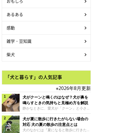
おもしろ
あるある
感動
雑学・豆知識
柴犬
「犬と暮らす」の人気記事
※2026年8月更新
犬がクーンと鳴くのはなぜ？犬が鼻を
鳴らすときの気持ちと見極め方を解説
静かなときに、愛犬が「クーン」と小さく
鳴いたり、鼻を鳴らすような音を出したり
犬が夏に散歩に行きたがらない場合の
することはありませんか？ 大きく吠える
わけではない分、「不安なの？それとも何
対応 犬の夏の散歩の注意点とは
かお願いしているの？」と気になる飼い主
犬のなかには『夏になると散歩に行きたが