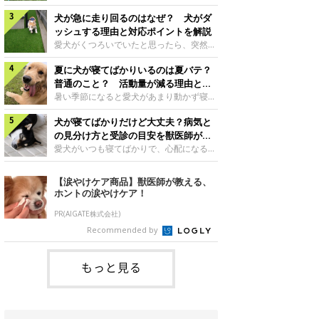
さんもいるかもしれません。今回は、犬が
らない、歩かなくなる』『暑い季節は散歩
クーンと鳴く理由や鼻鳴らしの背景、見極
犬が急に走り回るのはなぜ？ 犬がダ
の気配を察すると涼しい部屋から出ようと
め方と対応のポイントなどについて、いぬ
しない』など散歩に行きたがらないコもい
ッシュする理由と対応ポイントを解説
のきもち獣医師相談室の原 駿太朗先生に
るようです。愛犬の運動をさせてあげたい
愛犬がくつろいでいたと思ったら、突然部
伺いました。クーンと鳴くのはどんな気持
のに、散歩に行きたがらない。このような
屋の中を走り回り始める――そんな様子に
ち？いぬのきもち投稿写真ギャラリー犬が
場合はどう対応すればよいのでしょうか？
夏に犬が寝てばかりいるのは夏バテ？
驚いたことはありませんか？ 急な動きに
クーンと小さく鳴くときは、何らかの感情
「愛犬が夏に散歩に行きたがらない場合の
「何が起きているの？」と戸惑う飼い主さ
普通のこと？ 活動量が減る理由と対
を伝えようとしている場合があると考えら
対応」について、いぬのきもち獣医師相談
んも多いでしょう。落ち着いていたはずな
策とは
暑い季節になると愛犬があまり動かず寝て
れています。大
室の白山さとこ先生に聞きました。Q.夏に
のに、急にスイッチが入ったように見える
ばかりだと感じる飼い主さんはいません
犬の散歩に行くときの注意点は？ いぬの
と不安になることもあります。今回は、犬
犬が寝てばかりだけど大丈夫？病気と
か？その様子に、愛犬が夏バテで疲れてい
きもち投稿写真ギャラリーーー夏に愛犬と
が急に走り回る理由や見極め方などについ
るのか、元気がないのかなど不安に感じる
の見分け方と受診の目安を獣医師が解
散歩に行くときは、どのようなことに注意
て、いぬのきもち獣医師相談室の岡本りさ
方もいるのではないかと思います。 で
説
愛犬がいつも寝てばかりで、心配になるこ
をするとよい
先生に伺いました。犬が急に走り回るのは
は、犬が寝てばかりいるときに対処が必要
とはありませんか？今回は、犬の睡眠時間
よくある行動？いぬのきもち投稿写真ギャ
かを見極める方法はあるのでしょうか？
や気を付けたほうがよい睡眠・心配ない睡
【涙やけケア商品】獣医師が教える、
ラリー犬が突然走り回る行動は、必ずしも
「犬の活動量が夏に減る理由と対策」につ
眠の違い、犬が寝てばかりいるときの対処
ホントの涙やけケア！
珍しいものではないと考えられています。
いて、いぬのきもち獣医師相談室の山口み
法について、いぬのきもち獣医師相談室の
体にたまったエ
き先生に話を聞きました。Q. 夏に犬の活
岡本りさ先生に聞きました。そもそも犬の
PR(AIGATE株式会社)
動量が減る理由は？ いぬのきもち投稿写
睡眠時間はどれくらい？いぬのきもち投稿
Recommended by
真ギャラリーーー夏に愛犬の活動量が減る
写真ギャラリー――一般的に、犬は1日に
と感じる飼い主さんもいるようです。理由
何時間くらい睡眠をとるのでしょうか？岡
としてどのようなこ
本先生： 「犬の睡眠時間は、一般的に、
もっと見る
子犬のときは18～20時間程度、成犬は12
～15時間程度、シニア犬になると18～20
時間程度といわれています」病気のサイン
かも？