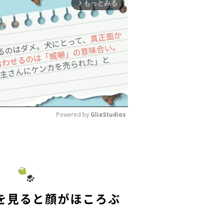
もっとみる
arrow_forward_ios
Powered by 
GliaStudios
M
u
t
e
を見ると顔がほころぶ