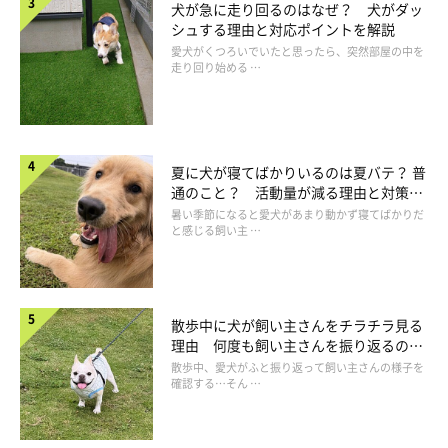
犬が急に走り回るのはなぜ？ 犬がダッ
シュする理由と対応ポイントを解説
愛犬がくつろいでいたと思ったら、突然部屋の中を
走り回り始める …
夏に犬が寝てばかりいるのは夏バテ？ 普
通のこと？ 活動量が減る理由と対策と
は
暑い季節になると愛犬があまり動かず寝てばかりだ
と感じる飼い主 …
散歩中に犬が飼い主さんをチラチラ見る
理由 何度も飼い主さんを振り返るのは
なぜ？
野生の名残？！あるある行動
散歩中、愛犬がふと振り返って飼い主さんの様子を
確認する…そん …