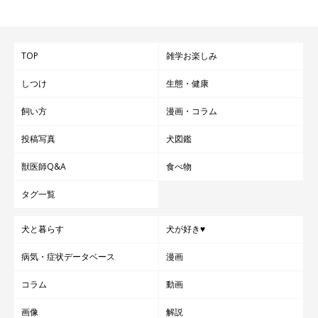
研究所所長 今泉忠明先生）
文／HONTAKA
※写真はスマホアプリ「まいにちのいぬ・ねこのきもち」で投稿
TOP
雑学お楽しみ
されたものです。
しつけ
生態・健康
※記事と写真に関連性はありませんので予めご了承ください。
飼い方
漫画・コラム
投稿写真
犬図鑑
獣医師Q&A
食べ物
タグ一覧
犬と暮らす
犬が好き♥
病気・症状データベース
漫画
コラム
動画
画像
解説