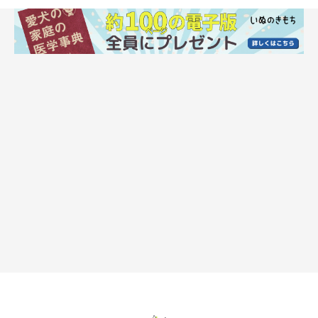
まいにちのいぬ・ねこのきもちアプリ
あるある1：飼い主さんの後ろに隠れる
散歩中などに苦手な人や犬に出くわしたとき、飼い主さんの後ろ
へササっと回り込む行動は「守って！」という意思表示。子犬が
母犬に頼るような気持ちで身を隠しています。怖がる必要が無い
ときは「大丈夫だよ」と、優しく声をかけて安心させてあげまし
ょう。