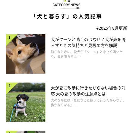
「犬と暮らす」の人気記事
※2026年8月更新
犬がクーンと鳴くのはなぜ？犬が鼻を鳴
らすときの気持ちと見極め方を解説
静かなときに、愛犬が「クーン」と小さく鳴いた
り、鼻を鳴らすよ …
あるある2：ウンチの後、知らせてくる
犬が夏に散歩に行きたがらない場合の対
応 犬の夏の散歩の注意点とは
犬のなかには『夏になると散歩に行きたがらない、
野生時代の子犬は、ニオイを残して外敵に居場所を知られないよ
歩かなくなる』 …
う、ウンチを母犬に片付けてもらっていました。その名残で、飼
い主さんに「早く片付けて」と知らせてくれるのでしょう。