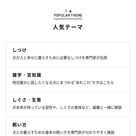
したり、暑いときには冷たい土の上で体温調節したりできまし
た。安心して睡眠をとるための寝床を作る行動ですが、ときに布
団を破いてしまうことも…。
人気テーマ
しつけ
犬が人と幸せに暮らすために必要なしつけを専門家が伝授
雑学・豆知識
明日誰かに話したくなる犬にまつわる”あれこれ”ネタはこちら
しぐさ・生態
犬本来が持っている習性や、しぐさの意味など、画像と一緒に解説
飼い方
犬との暮らすための基本の飼い方を専門家が分かりやすく解説