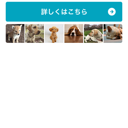
あるある8：顔をなめてくる
子犬のことは、母犬の口元をなめて「お腹がすいた」と食べ物を
ねだっていました。飼い主さんの顔をなめるのは、そのときの名
残。飼い主さんを、まるで母犬のように慕っているのでしょう。
一方、犬同士でなめ合っている場合は、親愛の情を意識的に伝え
ようと、仲間気分であることが多いです。
散歩の途中やドッグランで犬の飼い主仲間と会ったとき、愛犬の
「あるある行動」話に花が咲くこともあるでしょう。そんなと
き、ちょっとした豆知識として「あるある行動から分かる愛犬の
気持ち」を披露してみるのもいいかもしれませんね。
出典／「いぬのきもち」2015年12月号『しぐさ、行動からひも
とく！今、愛犬は何気分？』（監修：哺乳類学者 日本動物科学