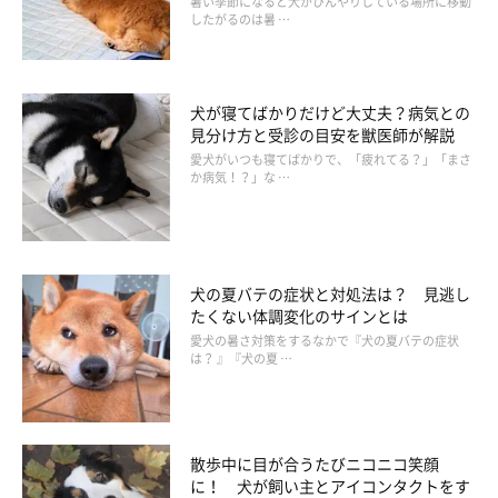
暑い季節になると犬がひんやりしている場所に移動
あるある3：穴を掘っておやつを埋める
したがるのは暑 …
獲物を備蓄するため、穴を掘って埋めていた野生時代の行動の名
犬が寝てばかりだけど大丈夫？病気との
残です。おやつを入れたゴム製のおもちゃや、大きめのガムな
見分け方と受診の目安を獣医師が解説
ど、時間をかけて食べるものを備蓄しておこうとする傾向があり
愛犬がいつも寝てばかりで、「疲れてる？」「まさ
ます。
か病気！？」な …
犬の夏バテの症状と対処法は？ 見逃し
たくない体調変化のサインとは
愛犬の暑さ対策をするなかで『犬の夏バテの症状
は？ 』『犬の夏 …
散歩中に目が合うたびニコニコ笑顔
に！ 犬が飼い主とアイコンタクトをす