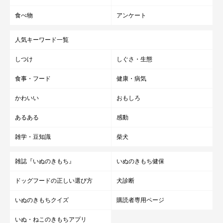
食べ物
アンケート
人気キーワード一覧
しつけ
しぐさ・生態
食事・フード
健康・病気
かわいい
おもしろ
あるある
感動
雑学・豆知識
柴犬
雑誌『いぬのきもち』
いぬのきもち健保
ドッグフードの正しい選び方
犬診断
いぬのきもちクイズ
購読者専用ページ
いぬ・ねこのきもちアプリ