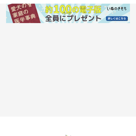
「ドーベルマン」…2%
「サモエド」…2%