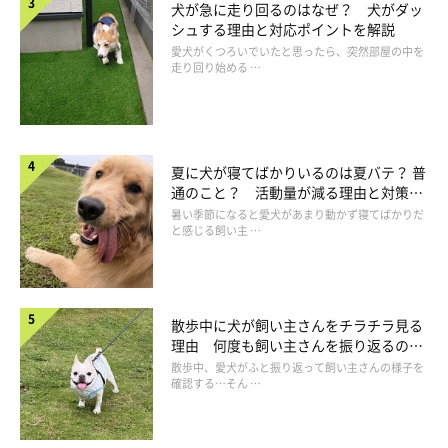
犬が急に走り回るのはなぜ？ 犬がダッ
シュする理由と対応ポイントを解説
愛犬がくつろいでいたと思ったら、突然部屋の中を
いぬのきもち投稿写真ギャラリー
走り回り始める …
大型犬を飼っている飼い主さんに、「大型犬を飼って驚いたこ
と、大変だったこと」について聞いてみたところ、以下のような
声が寄せられました。犬種ごとにご紹介します。
夏に犬が寝てばかりいるのは夏バテ？ 普
通のこと？ 活動量が減る理由と対策と
は
暑い季節になると愛犬があまり動かず寝てばかりだ
と感じる飼い主 …
「ラブラドール・レトリーバー」飼育経験者の声
「あまりのやんちゃぶりにビックリした。子どもたちの服
散歩中に犬が飼い主さんをチラチラ見る
の袖はいつもボロボロで家中の家具をかじっていた」
理由 何度も飼い主さんを振り返るのは
なぜ？
散歩中、愛犬がふと振り返って飼い主さんの様子を
「散歩で止まってしまうと、重くて動かすことができなか
確認する…そん …
った」
「お散歩に行くと、引っ張られてしまうので、何度も転ん