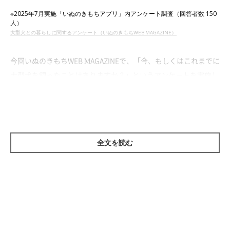
※2025年7月実施「いぬのきもちアプリ」内アンケート調査（回答者数 150
人）
大型犬との暮らしに関するアンケート（いぬのきもちWEB MAGAZINE）
今回いぬのきもちWEB MAGAZINEで、「今、もしくはこれまでに
大型犬を飼ったことはありますか？」というアンケートを実施し
たところ、約3割の飼い主さんが「はい」と回答しました。
どのような大型犬を飼っている？
全文を読む
また、どのような大型犬を飼っている、もしくは飼っていたかを
聞いてみたところ、以下のような結果が集まりました。
「その他」…27%
「ラブラドール・レトリーバー」…20%