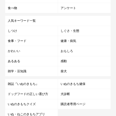
食べ物
アンケート
人気キーワード一覧
しつけ
しぐさ・生態
食事・フード
健康・病気
かわいい
おもしろ
「そのほかの犬種」飼育経験者の声
あるある
感動
雑学・豆知識
柴犬
「（ジャーマン・シェパード・ドッグ）とにかく、かわい
い、賢い」
雑誌『いぬのきもち』
いぬのきもち健保
「（バーニーズ・マウンテン・ドッグ）表情豊かで、一緒
ドッグフードの正しい選び方
犬診断
に過ごすことがとにかく楽しい」
いぬのきもちクイズ
購読者専用ページ
「（ビアデッド・コリー）2才過ぎてからギュ～っと抱き
いぬ・ねこのきもちアプリ