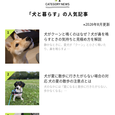
【体験談】大型犬を飼って驚いたこと、大変
だったことは？
「犬と暮らす」の人気記事
※2026年8月更新
犬がクーンと鳴くのはなぜ？犬が鼻を鳴
らすときの気持ちと見極め方を解説
静かなときに、愛犬が「クーン」と小さく鳴いた
り、鼻を鳴らすよ …
犬が夏に散歩に行きたがらない場合の対
応 犬の夏の散歩の注意点とは
犬のなかには『夏になると散歩に行きたがらない、
歩かなくなる』 …