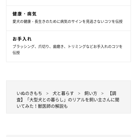
「（チャウ・チャウ）うれしいとき、飛び付いて来るけ
ど、自分より大きくて、いつも倒されていました」
健康・病気
愛犬の健康・長生きのために病気のサインを見逃さないコツを伝授
「（アフガン・ハウンド）もう30年も前のことですが実家
で飼っていたアフガンはとにかく毛のお手入れが大変でし
た。そして病院に連れていくのも、病院代もなかなかのも
お手入れ
のだったと思います」
ブラッシング、爪切り、歯磨き、トリミングなどお手入れのコツを
伝授
「（ドーベルマン）迫力がありました！」
「シベリアンハスキーを飼っていましたが、とにかく力が
強かったです。父親が強く引っ張られて転倒し、鎖骨を骨
折していました」
いぬのきもち
犬と暮らす
飼い方
【調
査】「大型犬との暮らし」のリアルを飼い主さんに聞
「ゴールデンドゥードル。飼い主にすぐ青あざが出来る
いてみた！獣医師の解説も
（笑）」