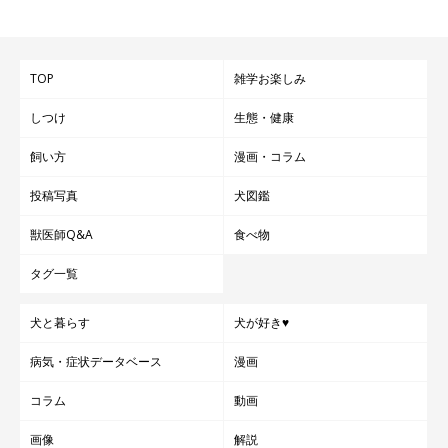
「とてもおおらかで細かいことは気にしない優しい性格。
いつも側にいてくれる」
TOP
雑学お楽しみ
しつけ
生態・健康
「秋田犬」飼育経験者の声
飼い方
漫画・コラム
投稿写真
犬図鑑
「いつも横にいてくれる」
獣医師Q&A
食べ物
「パピーの時期が無茶苦茶かわいい。パートナーとして接
していて、楽しい」
タグ一覧
犬と暮らす
犬が好き♥
病気・症状データベース
漫画
コラム
動画
画像
解説