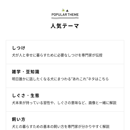
が悪くなったときに、抱っこして歩けなかった」
「（バーニーズ・マウンテン・ドッグ）犬OKの場所で
人気テーマ
も、隣の席との間隔や、小型犬・大型犬でのエリア分けが
されているかなど、体格差も含めて気にすることが多いと
感じる」
しつけ
「（ビアデッド・コリー）子犬のときしつける前の暴れん
犬が人と幸せに暮らすために必要なしつけを専門家が伝授
坊ぶりはノイローゼになるぐらいすごい。甘噛みや破壊行
動。何度クッション、座布団買い替えたか」
雑学・豆知識
明日誰かに話したくなる犬にまつわる”あれこれ”ネタはこちら
「（イングリッシュ・セター）とにかく食事量と散歩の長
さですね」
しぐさ・生態
「（ボクサー）子どものころなので、散歩がひとりで出来
犬本来が持っている習性や、しぐさの意味など、画像と一緒に解説
なかった」
「（アラスカン・マラミュート）散歩が大変」
飼い方
犬との暮らすための基本の飼い方を専門家が分かりやすく解説