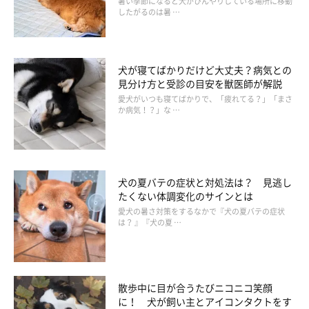
暑い季節になると犬がひんやりしている場所に移動
したがるのは暑 …
「雷に尋常じゃないくらい怯えて、おちつきなくあばれて
しまうから、なりやむまで大丈夫だよって、かかえてなで
ていました」
犬が寝てばかりだけど大丈夫？病気との
見分け方と受診の目安を獣医師が解説
「破壊活動の激しさ。大型犬用鹿角が1時間後には真っ二
愛犬がいつも寝てばかりで、「疲れてる？」「まさ
か病気！？」な …
つになっていた」
「しつけ。リードを引っ張る、飛びつくなど」
犬の夏バテの症状と対処法は？ 見逃し
たくない体調変化のサインとは
「秋田犬」飼育経験者の声
愛犬の暑さ対策をするなかで『犬の夏バテの症状
は？ 』『犬の夏 …
「あまり感じたことはないが、強いていえば朝晩の散
歩……距離も歩くので時間もかかる」
散歩中に目が合うたびニコニコ笑顔
「散歩中に帰宅拒否されたとき。ピクリとも動かない」
に！ 犬が飼い主とアイコンタクトをす