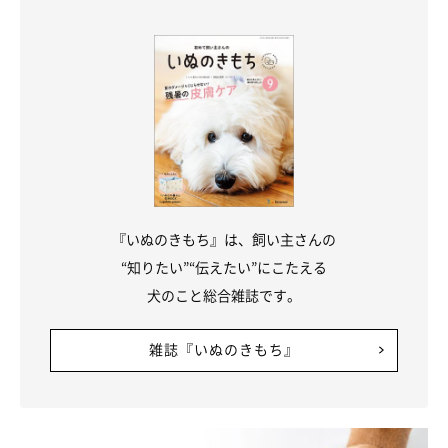
参考／いぬのきもちWEB MAGAZINE『この果物、犬に与えて
OK？NG？犬が食べてもいい・食べてはいけない果物』
参考／いぬのきもちWEB MAGAZINE『獣医師監修｜犬に与えてい
い果物・ダメな果物 与える際の注意点も解説』
取材・文／maki
※写真は「いぬのきもちアプリ」で投稿されたものです
※記事と写真に関連性はありませんので予めご了承ください
『いぬのきもち』は、飼い主さんの
関連記事:
“知りたい”“伝えたい”にこたえる
犬に与えると危険な「NG食材リスト」 命に関
犬のこと総合雑誌です。
わる場合も 注意点を解説
飼い主さん自身が好きだから、体にいいからと摂取している食べ
物、飲み物は、愛犬の体にもいいものと思いがち。つい与えたくな
ってしまうかもしれませんが、中には愛犬が口にすると命にかかわ
雑誌『いぬのきもち』
る食材も！ ここでは犬に与えてはいけない「NG食材」についてご
紹介します。