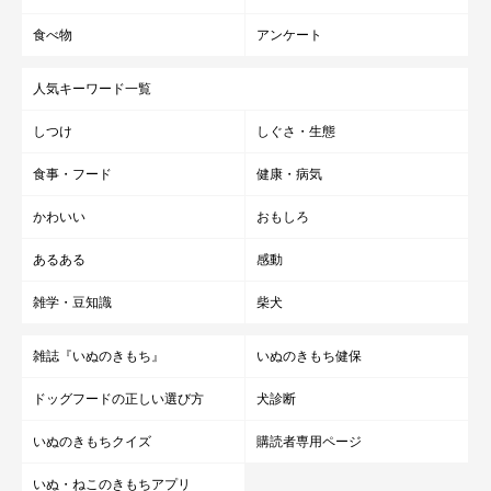
食べ物
アンケート
人気キーワード一覧
しつけ
しぐさ・生態
食事・フード
健康・病気
かわいい
おもしろ
あるある
感動
雑学・豆知識
柴犬
雑誌『いぬのきもち』
いぬのきもち健保
ドッグフードの正しい選び方
犬診断
いぬのきもちクイズ
購読者専用ページ
いぬ・ねこのきもちアプリ