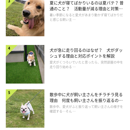
夏に犬が寝てばかりいるのは夏バテ？ 普
通のこと？ 活動量が減る理由と対策と
は
暑い季節になると愛犬があまり動かず寝てばかりだ
と感じる飼い主 …
犬が急に走り回るのはなぜ？ 犬がダッ
シュする理由と対応ポイントを解説
愛犬がくつろいでいたと思ったら、突然部屋の中を
走り回り始める …
いぬのきもち投稿写真ギャラリー
いちじくの皮や葉、果肉にソラレンやフィシンといった中毒性の
ある成分が含まれます。犬が摂取すると口内が炎症を起こした
散歩中に犬が飼い主さんをチラチラ見る
理由 何度も飼い主さんを振り返るのは
り、嘔吐やよだれの症状を引き起こしたりする場合も。種も多い
なぜ？
散歩中、愛犬がふと振り返って飼い主さんの様子を
ので犬に与えない方がよいでしょう。
確認する…そん …