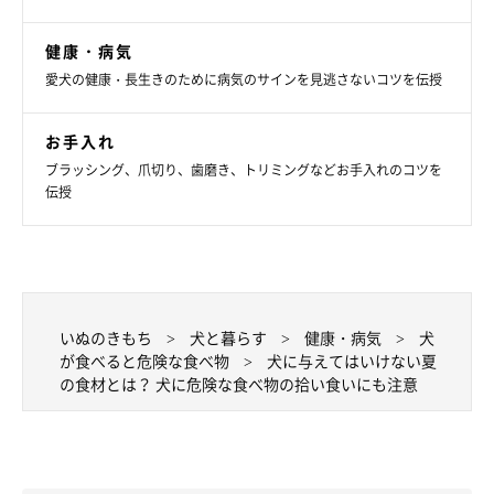
健康・病気
いぬのきもち投稿写真ギャラリー
愛犬の健康・長生きのために病気のサインを見逃さないコツを伝授
桃は果肉に水分がたっぷり含まれていて、整腸作用のあるペクチ
お手入れ
ンも豊富な果物です。しかし、桃の葉や茎、種は犬の中毒性が報
ブラッシング、爪切り、歯磨き、トリミングなどお手入れのコツを
告されていて、とくに種には有毒のシアン化合物が含まれるの
伝授
で、誤食には注意が必要です。中毒を防ぐために、毒性のある種
と皮は必ず取り除いて犬に与えてください。
愛犬に食べ物を与える前に、犬に安全な食材かどうかを確認する
ことと、危険な食材を愛犬が拾い食いしないように注意すること
いぬのきもち
犬と暮らす
健康・病気
犬
も大切ですね。
が食べると危険な食べ物
犬に与えてはいけない夏
の食材とは？ 犬に危険な食べ物の拾い食いにも注意
（監修：いぬのきもち獣医師相談室獣医師・原駿太朗先生）
参考／いぬのきもちWEB MAGAZINE『【獣医師監修】犬に与えて
ダメな野菜・よい野菜とは？ 与える際の注意点も解説』