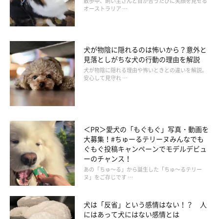
散歩中、飼い主さんと目が合うたびに笑顔を見せる
オーストラリア …
犬が物陰に隠れるのは怖いから？意外と
見落としがちな犬の行動の理由を解説
犬が物陰に隠れる理由や怖いときとの違いを解説。
安心して見守れ …
＜PR＞愛犬の「もぐもぐ」写真・動画を
大募集！#ちゅーるテリーヌみんなでも
ぐもぐ投稿キャンペーンでモデルデビュ
ーのチャンス！
あの「ちゅ～る」から誕生した「ちゅ～るテリー
ヌ」をご存じです …
いぬのきもち投稿写真ギャラリー
犬は「反省」という感情はない！？ 人
犬がプルーンの葉・種・茎を食べたことで、呼吸困難やショック
にはあって犬にはない感情とは