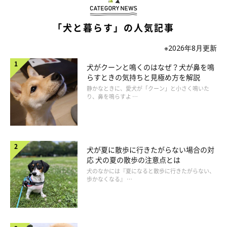
「犬と暮らす」の人気記事
※2026年8月更新
犬がクーンと鳴くのはなぜ？犬が鼻を鳴
らすときの気持ちと見極め方を解説
静かなときに、愛犬が「クーン」と小さく鳴いた
り、鼻を鳴らすよ …
② いちじく
犬が夏に散歩に行きたがらない場合の対
応 犬の夏の散歩の注意点とは
犬のなかには『夏になると散歩に行きたがらない、
歩かなくなる』 …