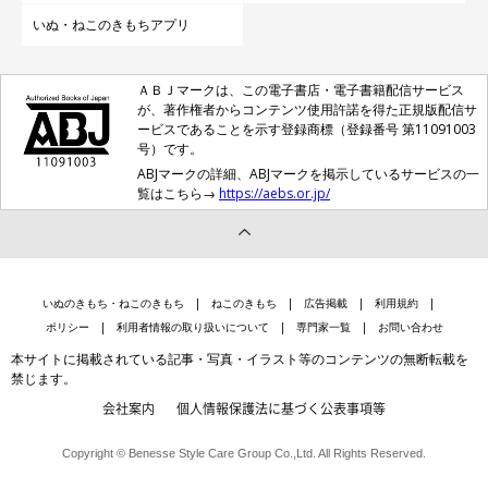
いぬ・ねこのきもちアプリ
ＡＢＪマークは、この電子書店・電子書籍配信サービス
が、著作権者からコンテンツ使用許諾を得た正規版配信サ
ービスであることを示す登録商標（登録番号 第11091003
号）です。
ABJマークの詳細、ABJマークを掲示しているサービスの一
覧はこちら→
https://aebs.or.jp/
いぬのきもち・ねこのきもち
ねこのきもち
広告掲載
利用規約
ポリシー
利用者情報の取り扱いについて
専門家一覧
お問い合わせ
本サイトに掲載されている記事・写真・イラスト等のコンテンツの無断転載を
禁じます。
会社案内
個人情報保護法に基づく公表事項等
Copyright © Benesse Style Care Group Co.,Ltd. All Rights Reserved.