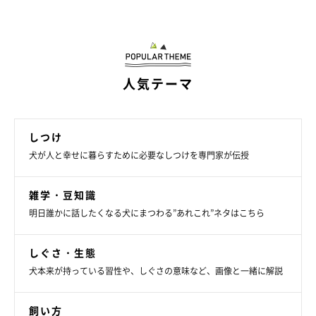
ロイヤルカナンが提唱する「真の健康」を育む5つのポイントを
紹介します。
人気テーマ
（1）違いを知る
犬と猫は人とは異なる動物であり、種類や個体によって違う特性
を理解すること。
しつけ
犬が人と幸せに暮らすために必要なしつけを専門家が伝授
（2）栄養ニーズを知る
品種・年齢・身体サイズ・ライフスタイル・健康状態により 栄
雑学・豆知識
養ニーズが異なることを理解し、適切な量の最適なフードを与え
明日誰かに話したくなる犬にまつわる”あれこれ”ネタはこちら
る。
しぐさ・生態
（3）よく観察する
犬本来が持っている習性や、しぐさの意味など、画像と一緒に解説
犬と猫は不調を訴えることができず、体調不良を隠す習性もあ
る。日常的によく観察していつもと違う様子が見られたら専門家
飼い方