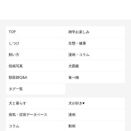
「ロイヤルカナンは、ブリーダーの皆様をはじめ、獣医師、動物
栄養学者などの専門家と連携して研究を重ね、犬種、年齢、身体
のサイズ、ライフスタイル、健康状態によって異なる栄養ニーズ
にきめ細かく配慮した、個々の犬に最適な栄養バランスのフード
TOP
雑学お楽しみ
を50数年以上にわたり提供し続けています。
しつけ
生態・健康
ただ、フードづくりだけでは、犬の『真の健康』は実現できませ
飼い方
漫画・コラム
ん。『真の健康』を実現するためには、
獣医師、ブリーダー、シ
投稿写真
犬図鑑
ェルター、訓練士などの専門家から、ペット専門店、ペットオー
獣医師Q&A
食べ物
ナーまで、犬を取り巻くすべの方々が、正しい知識を持ってそれ
ぞれの役割を適切に果たしていただく。
そんな環境づくりが重要
タグ一覧
であると考えており、その実現に向け、さまざまな取り組みを展
開しています。
犬と暮らす
犬が好き♥
病気・症状データベース
漫画
私たちがドッグショーをサポートするのは、優良犬の育成に努め
コラム
動画
ておられるブリーダーの方々を応援すると共に、
より多くのペッ