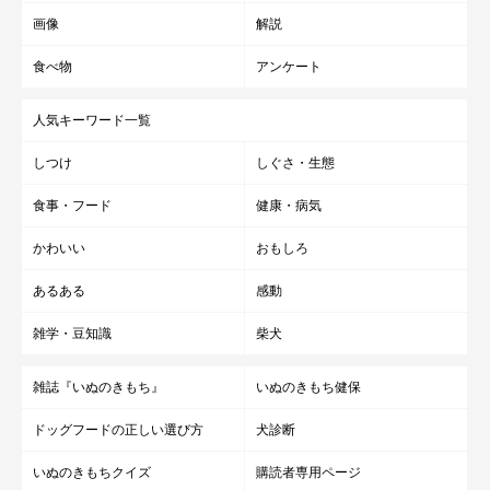
トオーナーの皆様に、さまざまな犬種の『真の健康』を体現した
画像
解説
姿を見ていただき、愛犬の健康をより深く考えるようになってい
食べ物
アンケート
ただきたいからです
」
人気キーワード一覧
ドッグショーの会場に開設されたロイヤルカナンのブースを見学
しつけ
しぐさ・生態
する方が多く、ロイヤルカナンが提唱する「真の健康」への関心
は確実に高まっていることを感じました。日常生活の中で愛犬の
食事・フード
健康・病気
健康に目を向ける飼い主さんはこれからもきっと増えていくに違
かわいい
おもしろ
いありません。
あるある
感動
写真・文／金子志緒
雑学・豆知識
柴犬
ドッグショーの写真：ロイヤルカナン ジャポン合同会社提供
雑誌『いぬのきもち』
いぬのきもち健保
ドッグフードの正しい選び方
犬診断
いぬのきもちクイズ
購読者専用ページ