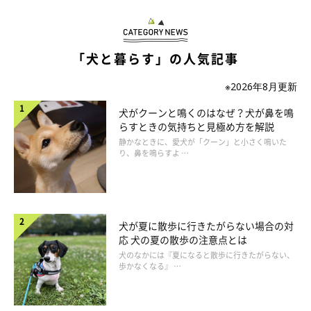
「犬と暮らす」の人気記事
ロイヤルカナンのフードは
犬種・猫種に合わせて栄養バランスを
※2026年8月更新
調整
されています。また、食べやすさを考えて
キブル（フードの
犬がクーンと鳴くのはなぜ？犬が鼻を鳴
粒）のサイズや形状を細かく変えている
のも特長です。
らすときの気持ちと見極め方を解説
静かなときに、愛犬が「クーン」と小さく鳴いた
り、鼻を鳴らすよ …
たとえば猫は骨格による食べ方の違いに着目。前歯で掴むような
食べ方と、舌の裏側を使って絡めとるような食べ方に分けてキブ
ルの形状を設計されているんです。そんなこだわりのキブルを触
れるコーナーでは動物の多様性を実感できます。
犬が夏に散歩に行きたがらない場合の対
応 犬の夏の散歩の注意点とは
犬のなかには『夏になると散歩に行きたがらない、
歩かなくなる』 …