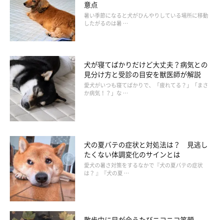
意点
す。迎えてからあっという間のような気がしますよね。
健康診断
暑い季節になると犬がひんやりしている場所に移動
を受けた犬猫の約70％に健康上、気になる点が見つかっている
と
したがるのは暑 …
いうデータに驚いている来場者もたくさんいました。
犬猫と暮らしていて心配なことがあったとき誰かに相談できたら
犬が寝てばかりだけど大丈夫？病気との
見分け方と受診の目安を獣医師が解説
いいですよね。
ペットに関わる専門家は、獣医師をはじめペット
愛犬がいつも寝てばかりで、「疲れてる？」「まさ
専門店スタッフやトリマー、ブリーダー、トレーナー、ペットフ
か病気！？」な …
ードメーカーなど多岐に渡ります。
いざというときに頼れる専門
家を見つけておくと安心だと思いました。
犬の夏バテの症状と対処法は？ 見逃し
たくない体調変化のサインとは
獣医師ジョージ先生とロイヤルカナン山本社長が語るロイヤルカ
愛犬の暑さ対策をするなかで『犬の夏バテの症状
は？ 』『犬の夏 …
ナンとペットの真の健康！今すぐチェック！
獣医師ジョージ先生の動画はこちら！
散歩中に目が合うたびニコニコ笑顔