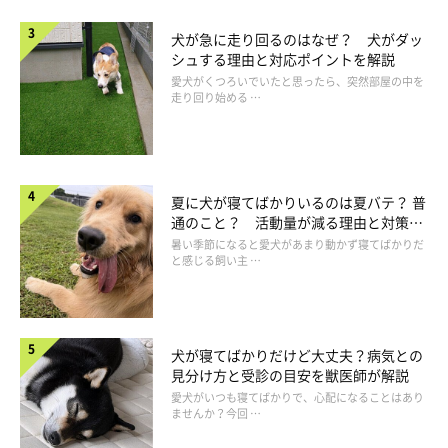
犬が急に走り回るのはなぜ？ 犬がダッ
シュする理由と対応ポイントを解説
愛犬がくつろいでいたと思ったら、突然部屋の中を
走り回り始める …
夏に犬が寝てばかりいるのは夏バテ？ 普
通のこと？ 活動量が減る理由と対策と
は
暑い季節になると愛犬があまり動かず寝てばかりだ
と感じる飼い主 …
人より老化が早い犬猫のために気になること
はすぐ相談を
犬が寝てばかりだけど大丈夫？病気との
見分け方と受診の目安を獣医師が解説
愛犬がいつも寝てばかりで、心配になることはあり
ませんか？今回 …