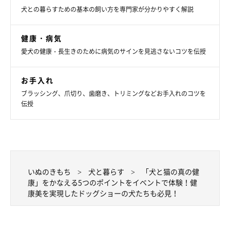
に相談を。
犬との暮らすための基本の飼い方を専門家が分かりやすく解説
（4）定期的に健康診断を受診する
健康・病気
犬と猫は人の4倍以上の早さで年を取ることを理解し、定期的に
愛犬の健康・長生きのために病気のサインを見逃さないコツを伝授
健康診断を受ける（年2回を推奨）。
お手入れ
（5）専門家の正しいアドバイスを受ける
ブラッシング、爪切り、歯磨き、トリミングなどお手入れのコツを
伝授
栄養や健康に関する正しい知識をもつ専門家とコミュニケーショ
ンをとり、正しい知識を身につける。
「真の健康」を育む5つのポイントを詳しく知りた
いぬのきもち
犬と暮らす
「犬と猫の真の健
い方はこちら！
康」をかなえる5つのポイントをイベントで体験！健
康美を実現したドッグショーの犬たちも必見！