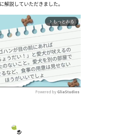
に解説していただきました。
もっとみる
arrow_forward_ios
Powered by 
GliaStudios
M
u
t
e