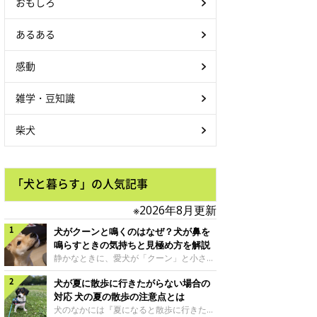
おもしろ
あるある
感動
雑学・豆知識
柴犬
「犬と暮らす」の人気記事
※2026年8月更新
犬がクーンと鳴くのはなぜ？犬が鼻を
鳴らすときの気持ちと見極め方を解説
静かなときに、愛犬が「クーン」と小さく
鳴いたり、鼻を鳴らすような音を出したり
犬が夏に散歩に行きたがらない場合の
することはありませんか？ 大きく吠える
わけではない分、「不安なの？それとも何
対応 犬の夏の散歩の注意点とは
かお願いしているの？」と気になる飼い主
犬のなかには『夏になると散歩に行きたが