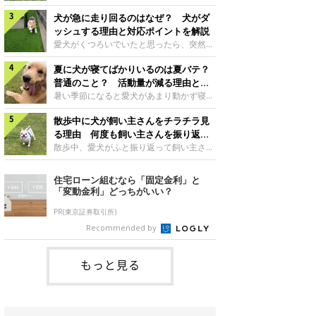
さんもいるかもしれません。今回は、犬が
らない、歩かなくなる』『暑い季節は散歩
クーンと鳴く理由や鼻鳴らしの背景、見極
犬が急に走り回るのはなぜ？ 犬がダ
の気配を察すると涼しい部屋から出ようと
め方と対応のポイントなどについて、いぬ
しない』など散歩に行きたがらないコもい
ッシュする理由と対応ポイントを解説
のきもち獣医師相談室の原 駿太朗先生に
るようです。愛犬の運動をさせてあげたい
愛犬がくつろいでいたと思ったら、突然部
伺いました。クーンと鳴くのはどんな気持
のに、散歩に行きたがらない。このような
屋の中を走り回り始める――そんな様子に
ち？いぬのきもち投稿写真ギャラリー犬が
場合はどう対応すればよいのでしょうか？
夏に犬が寝てばかりいるのは夏バテ？
驚いたことはありませんか？ 急な動きに
クーンと小さく鳴くときは、何らかの感情
「愛犬が夏に散歩に行きたがらない場合の
「何が起きているの？」と戸惑う飼い主さ
普通のこと？ 活動量が減る理由と対
を伝えようとしている場合があると考えら
対応」について、いぬのきもち獣医師相談
んも多いでしょう。落ち着いていたはずな
策とは
暑い季節になると愛犬があまり動かず寝て
れています。大
室の白山さとこ先生に聞きました。Q.夏に
のに、急にスイッチが入ったように見える
ばかりだと感じる飼い主さんはいません
犬の散歩に行くときの注意点は？ いぬの
と不安になることもあります。今回は、犬
散歩中に犬が飼い主さんをチラチラ見
か？その様子に、愛犬が夏バテで疲れてい
きもち投稿写真ギャラリーーー夏に愛犬と
が急に走り回る理由や見極め方などについ
るのか、元気がないのかなど不安に感じる
る理由 何度も飼い主さんを振り返る
散歩に行くときは、どのようなことに注意
て、いぬのきもち獣医師相談室の岡本りさ
方もいるのではないかと思います。 で
のはなぜ？
散歩中、愛犬がふと振り返って飼い主さん
をするとよい
先生に伺いました。犬が急に走り回るのは
は、犬が寝てばかりいるときに対処が必要
の様子を確認する…そんな場面に心当たり
よくある行動？いぬのきもち投稿写真ギャ
かを見極める方法はあるのでしょうか？
はありませんか？ 何度もチラチラ見られ
住宅ローン組むなら「固定金利」と
ラリー犬が突然走り回る行動は、必ずしも
「犬の活動量が夏に減る理由と対策」につ
ると、「何か気になることがあるの？」
「変動金利」どっちがいい？
珍しいものではないと考えられています。
いて、いぬのきもち獣医師相談室の山口み
「ちゃんと歩けているかな」と不安になる
体にたまったエ
き先生に話を聞きました。Q. 夏に犬の活
ことがあるかもしれません。愛犬が歩きな
PR(東京証券取引所)
動量が減る理由は？ いぬのきもち投稿写
がら飼い主さんを振り返るしぐさには、ど
Recommended by
真ギャラリーーー夏に愛犬の活動量が減る
んな気持ちが隠れているのでしょうか。今
と感じる飼い主さんもいるようです。理由
回は、犬が散歩中に飼い主さんを確認する
としてどのようなこ
理由や注意すべきサインの見極めかた、対
もっと見る
応のポイントなどについて、いぬのきもち
獣医師相談室の原 駿太朗先生に伺いまし
た。振り返るのは「確認」や「安心」のサ
イン？いぬのきも