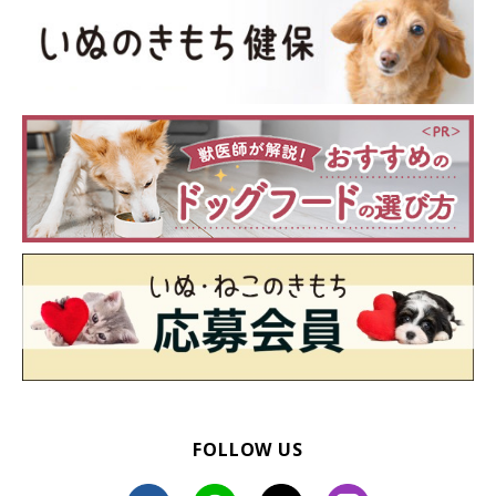
まいにちのいぬ・ねこのきもちアプリ
愛犬が嫌がるからとオーラルケアを怠ると、歯周病などの病気に
繋がりかねません。ぜひ今回ご紹介したグッズなどを使用して、
それぞれの愛犬に合ったオーラルケアを続けてあげましょう！
参考／「いぬのきもち」17年9月号『キレイにカンタン お口の健
康が保てる！オーラルケアをはじめよう！』（監修：フジタ動物
病院 院長 藤田桂一先生、獣医師 生井優紀先生、看護師 三浦紫陽
子さん）
文／ひらひら
※写真はスマホアプリ「まいにちのいぬ・ねこのきもち」で投稿
FOLLOW US
されたものです。