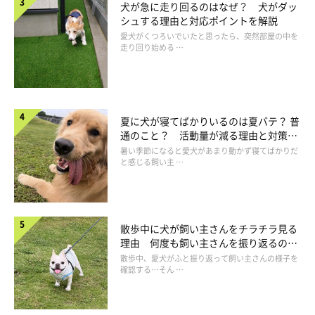
犬が急に走り回るのはなぜ？ 犬がダッ
シュする理由と対応ポイントを解説
愛犬がくつろいでいたと思ったら、突然部屋の中を
走り回り始める …
夏に犬が寝てばかりいるのは夏バテ？ 普
通のこと？ 活動量が減る理由と対策と
は
暑い季節になると愛犬があまり動かず寝てばかりだ
と感じる飼い主 …
口や歯に触れられる愛犬には「お口ソフトタ
散歩中に犬が飼い主さんをチラチラ見る
ッチ」ケアを！
理由 何度も飼い主さんを振り返るのは
なぜ？
散歩中、愛犬がふと振り返って飼い主さんの様子を
確認する…そん …