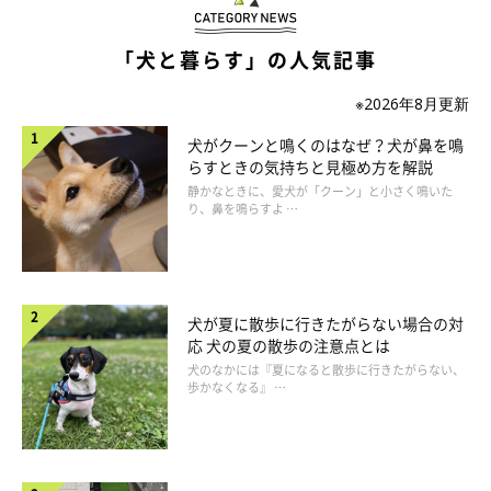
「犬と暮らす」の人気記事
デンタルトイ
※2026年8月更新
噛む部分が凹凸になっているデンタルトイは、噛んで遊ぶことで
犬がクーンと鳴くのはなぜ？犬が鼻を鳴
歯の表面の歯垢が取れ、口の中をキレイに保つことが期待できま
らすときの気持ちと見極め方を解説
静かなときに、愛犬が「クーン」と小さく鳴いた
す。遊んでるうちにより強く噛むことで、歯の根元の歯垢まで取
り、鼻を鳴らすよ …
れやすくなるので、引っ張りっこ遊びなどをしながら与えるのが
いいでしょう◎
噛む部分が硬すぎると、歯が折れたり歯垢がとれにくかったりす
犬が夏に散歩に行きたがらない場合の対
応 犬の夏の散歩の注意点とは
るので、柔らかい素材で歯に食い込むものを選ぶのがオススメで
犬のなかには『夏になると散歩に行きたがらない、
す。
歩かなくなる』 …