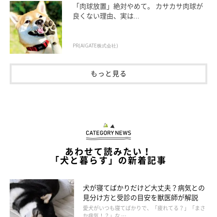
「肉球放置」絶対やめて。 カサカサ肉球が
良くない理由、実は...
PR(AIGATE株式会社)
もっと見る
あわせて読みたい！
「犬と暮らす」の新着記事
まいにちのいぬ・ねこのきもちアプリ
犬が寝てばかりだけど大丈夫？病気との
口周りを触れる犬や「お口ノータッチケア」である程度慣れた犬
見分け方と受診の目安を獣医師が解説
には、「お口ソフトタッチ」のオーラルケアがオススメです。こ
愛犬がいつも寝てばかりで、「疲れてる？」「まさ
の方法に慣れたら、歯みがきへステップアップしやすくなりま
か病気！？」な …