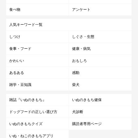
食べ物
アンケート
人気キーワード一覧
しつけ
しぐさ・生態
食事・フード
健康・病気
かわいい
おもしろ
あるある
感動
雑学・豆知識
柴犬
雑誌『いぬのきもち』
いぬのきもち健保
ドッグフードの正しい選び方
犬診断
いぬのきもちクイズ
購読者専用ページ
いぬ・ねこのきもちアプリ