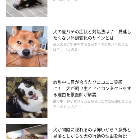
す。
歯みがきシート
犬の夏バテの症状と対処法は？ 見逃し
たくない体調変化のサインとは
愛犬の暑さ対策をするなかで『犬の夏バテの症状
歯みがきシートは、飼い主さんの指に巻きつけて犬の歯をこする
は？ 』『犬の夏 …
ことで、食べカスや歯垢などの歯の表面に付着した汚れを落とす
グッズです。歯ブラシよりも犬が警戒心を持ちにくいといわれて
いるので、歯みがきシートで慣らしてから歯ブラシに移行するの
散歩中に目が合うたびニコニコ笑顔
も一つの手です。
に！ 犬が飼い主とアイコンタクトをす
る理由を獣医師が解説
使うときは、指の腹を使って歯の表面を横にすべらせるように
散歩中、飼い主さんと目が合うたびに笑顔を見せる
オーストラリア …
「外側→内側」の順にみがいていきましょう。この時、反対の手
で上あごをおさえながら行うとスムーズにできます。
犬が物陰に隠れるのは怖いから？意外と
見落としがちな犬の行動の理由を解説