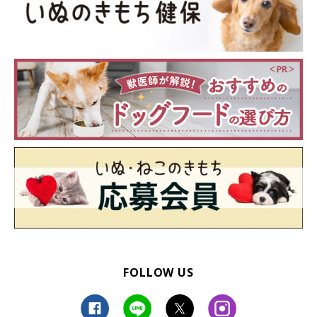
参考・写真／「いぬのきもち」2025年7月号『大きな写真でわかりやすい！
とってもやさしい歯みがき見本帳』
歯ブラシの持ち方はペンと同じ持ち方の「ペングリップ」にする
と、余計な力が入らず小刻みに動かしやすいです。
当てる力加減は、キッチンスケールで押して確認しましょう。最
FOLLOW US
初は軽めの20g程度にして、健康な歯で慣れてきたら、少しずつ
150g程度まで負荷をかけても大丈夫です。