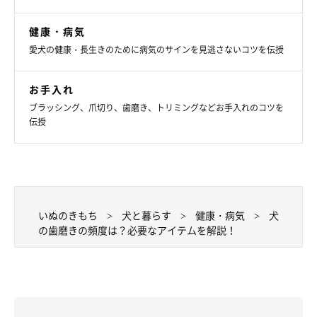
取っ手つきのボウルがあると、取っ手にペーストを出しておい
健康・病気
て、足りなくなったときにつけ足せるので便利です。
愛犬の健康・長生きのために病気のサインを見逃さないコツを伝授
お手入れ
ごほうび
ブラッシング、爪切り、歯磨き、トリミングなどお手入れのコツを
伝授
習慣化するためにも、歯みがきが愛犬にとっていい印象になるご
ほうびを用意するのがおすすめです。
ジャーキーなどを小指の爪先くらいの大きさにちぎっておき、ひ
いぬのきもち
犬と暮らす
健康・病気
犬
とつクリアするごとにほめて与えるといいでしょう。
の歯磨きの頻度は？必要なアイテムを解説！