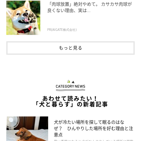
「肉球放置」絶対やめて。 カサカサ肉球が
しょう。毎日が難しい場合は、歯垢が石灰化して除去が困難な歯
良くない理由、実は...
石になる3日のうちにみがいてください。
PR(AIGATE株式会社)
タイミングは食後がベターですが、体力を消耗している散歩後や
眠気を催している就寝前も、みがきやすいのでおすすめです。タ
もっと見る
イミングを決めておくと、みがき忘れの予防になります。
あわせて読みたい！
「犬と暮らす」の新着記事
犬が冷たい場所を探して眠るのはな
ぜ？ ひんやりした場所を好む理由と注
意点