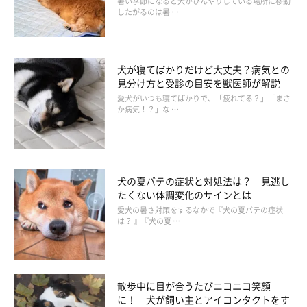
暑い季節になると犬がひんやりしている場所に移動
したがるのは暑 …
犬が寝てばかりだけど大丈夫？病気との
見分け方と受診の目安を獣医師が解説
歯みがきに必要なもの
愛犬がいつも寝てばかりで、「疲れてる？」「まさ
か病気！？」な …
犬の夏バテの症状と対処法は？ 見逃し
たくない体調変化のサインとは
愛犬の暑さ対策をするなかで『犬の夏バテの症状
は？ 』『犬の夏 …
散歩中に目が合うたびニコニコ笑顔
に！ 犬が飼い主とアイコンタクトをす