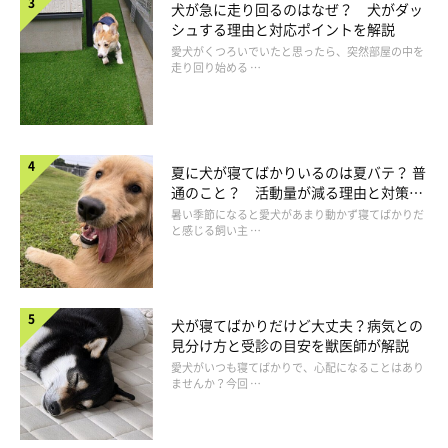
犬が急に走り回るのはなぜ？ 犬がダッ
シュする理由と対応ポイントを解説
愛犬がくつろいでいたと思ったら、突然部屋の中を
走り回り始める …
夏に犬が寝てばかりいるのは夏バテ？ 普
通のこと？ 活動量が減る理由と対策と
は
暑い季節になると愛犬があまり動かず寝てばかりだ
と感じる飼い主 …
犬が寝てばかりだけど大丈夫？病気との
参考・写真／「いぬのきもち」2025年7月号『大きな写真でわかりやすい！
見分け方と受診の目安を獣医師が解説
とってもやさしい歯みがき見本帳』
愛犬がいつも寝てばかりで、心配になることはあり
ませんか？今回 …
犬の歯みがきは、毎日行うのがベストです。その日のうちに汚れ
を除去することが理想的なので、短時間でもいいので習慣化しま