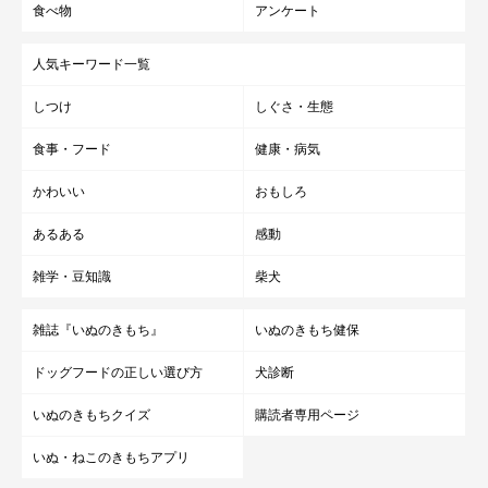
食べ物
アンケート
人気キーワード一覧
しつけ
しぐさ・生態
食事・フード
健康・病気
かわいい
おもしろ
あるある
感動
雑学・豆知識
柴犬
雑誌『いぬのきもち』
いぬのきもち健保
ドッグフードの正しい選び方
犬診断
いぬのきもちクイズ
購読者専用ページ
いぬ・ねこのきもちアプリ