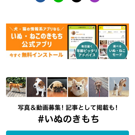
歯みがきは、犬のお世話の中でもハードルが高いものです。しか
し、犬の健康のために必要なことなので、あきらめずにチャレン
ジしましょう！
お話を伺った先生／白畑壮先生（「プリモ動物病院 古淵／歯
科・内視鏡センター」院長 博士（獣医学） 日本小動物歯科研究
会歯科認定医）
参考・写真／「いぬのきもち」2025年7月号『大きな写真でわか
りやすい！ とってもやさしい歯みがき見本帳』
文／江村若奈
※記事と写真に関連性がない場合もあります。