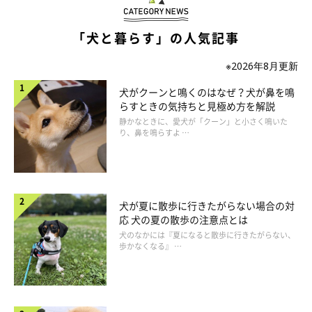
「犬と暮らす」の人気記事
「オヤツは…？」
@kuroshibaazuki
※2026年8月更新
犬がクーンと鳴くのはなぜ？犬が鼻を鳴
あずきちゃんは
「なんで？」
といわんばかりの表情を見せている
らすときの気持ちと見極め方を解説
のでした。
静かなときに、愛犬が「クーン」と小さく鳴いた
り、鼻を鳴らすよ …
なんとも純粋なあずきちゃんの姿には、
「地球儀さん、オヤツ出
してあげて」「純粋ね♪」「おお〜ある意味お利口さんだわ」
「一生懸命回してて可愛い」「優しいチョイチョイですね
犬が夏に散歩に行きたがらない場合の対
応 犬の夏の散歩の注意点とは
（笑） 誰かなんかあげて〜」
などと、反響のコメントが寄せら
犬のなかには『夏になると散歩に行きたがらない、
れていました。
歩かなくなる』 …