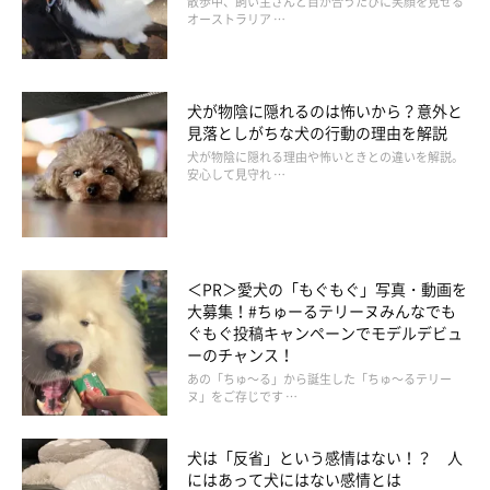
散歩中、飼い主さんと目が合うたびに笑顔を見せる
オーストラリア …
当時の出来事について飼い主さんに話を聞くと、飼い主さんの5
歳の娘さんが「世界はどうなってるのか」を知りたがっていたと
いい、地球儀を購入してあげたのだそう。娘さんと「ここが日本
犬が物陰に隠れるのは怖いから？意外と
だね」なんて話をしながら地球儀をクルクル回していたときに、
見落としがちな犬の行動の理由を解説
あずきちゃんのあのような姿が見られたそうです。
犬が物陰に隠れる理由や怖いときとの違いを解説。
安心して見守れ …
飼い主さん：
「私たちの姿を見てまねをしたのかわかりませんが、あずきは自
ら地球儀を回し出しました。あずきは地球儀を初めて見たのです
＜PR＞愛犬の「もぐもぐ」写真・動画を
が、我が家に犬のおもちゃでクルクル回せばオヤツが出てくるも
大募集！#ちゅーるテリーヌみんなでも
ぐもぐ投稿キャンペーンでモデルデビュ
のがあるので、
『あのおもちゃと同じ感じだ』
と思ったのかもし
ーのチャンス！
れません。
あの「ちゅ～る」から誕生した「ちゅ～るテリー
ヌ」をご存じです …
『あれ？ 回ってるよね？ オヤツ出てこないよ？』
って顔でこ
っちを見てきて可愛かったですね」
犬は「反省」という感情はない！？ 人
にはあって犬にはない感情とは