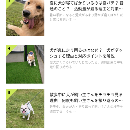
夏に犬が寝てばかりいるのは夏バテ？ 普
通のこと？ 活動量が減る理由と対策と
は
暑い季節になると愛犬があまり動かず寝てばかりだ
と感じる飼い主 …
犬が急に走り回るのはなぜ？ 犬がダッ
シュする理由と対応ポイントを解説
愛犬がくつろいでいたと思ったら、突然部屋の中を
走り回り始める …
あずきちゃんの行動について、飼い主さんに
散歩中に犬が飼い主さんをチラチラ見る
話を聞いた！
理由 何度も飼い主さんを振り返るのは
なぜ？
散歩中、愛犬がふと振り返って飼い主さんの様子を
確認する…そん …