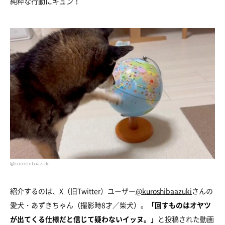
純粋な行動にキュン！
@kuroshibaazuki
紹介するのは、X（旧Twitter）ユーザー
@kuroshibaazuki
さんの
愛犬・あずきちゃん（撮影時8才／柴犬）。
「回すものはオヤツ
が出てくる仕様だと信じて疑わないイッヌ。」
と投稿された動画