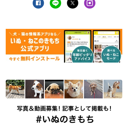
いぬのきもち獣医師相談室の岡本りさ先生
に聞きました。
岡本先生：
「犬は物を動かしたり隠したりと、どのコも前足を比較的器用に
使うことができる傾向にあります。
今回のあずきちゃんからは、飼い主さんが地球儀を回している様
子と以前に遊んだおもちゃの記憶が重なって、
『自分で回せばオ
ヤツが出てくるかも』と期待している
様子が読み取れますね。
遊ぶのが好きなコ
や
食べ物が好きなコ
は学習して行動しやすい傾
向にあるので、このような行動を見せやすいかと思われます」
関連記事:
「地球儀」を一生懸命回す犬の純粋さにキュ