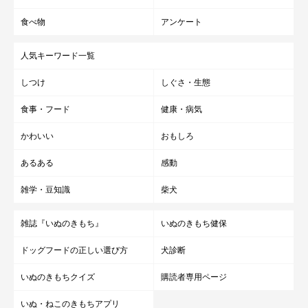
食べ物
アンケート
人気キーワード一覧
しつけ
しぐさ・生態
食事・フード
健康・病気
かわいい
おもしろ
あるある
感動
雑学・豆知識
柴犬
雑誌『いぬのきもち』
いぬのきもち健保
ドッグフードの正しい選び方
犬診断
いぬのきもちクイズ
購読者専用ページ
いぬ・ねこのきもちアプリ