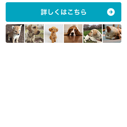
ン！ 「行動の理由」に思わずほっこり
紹介するのは、X（旧Twitter）ユーザー@kuroshibaazukiさんの愛
犬・あずきちゃん（柴犬）。「回すものはオヤツが出てくる仕様だ
と信じて疑わないイッヌ。」と投稿された動画には、地球儀を一生
懸命回すあずきちゃんの姿が映っていました。純粋すぎるあずきち
ゃんの姿をご覧ください！
写真提供・取材協力／
@kuroshibaazuki
さん／X（旧Twitter）
（監修：いぬのきもち獣医師相談室 獣医師・岡本りさ先生）
※この記事は投稿者さまにご了承をいただいたうえで制作してい
ます。
取材・文／雨宮カイ