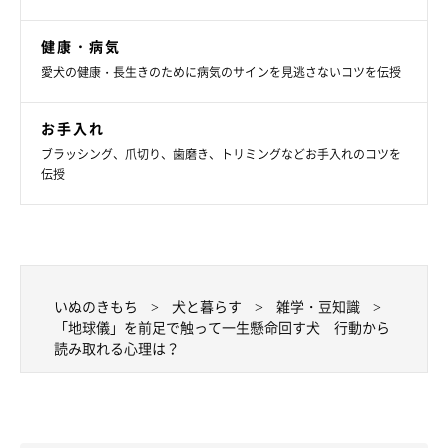
飼い主さんによると、あずきちゃんの行動を見ていて「純粋だ
健康・病気
な」と思ったエピソードがほかにもあるそうです。
愛犬の健康・長生きのために病気のサインを見逃さないコツを伝授
飼い主さん：
お手入れ
「あずきは、キッチンの後ろにワンコのオヤツコーナーがあるの
ブラッシング、爪切り、歯磨き、トリミングなどお手入れのコツを
伝授
を知っています。私が洗い物とかをしようとキッチンに行くと、
あずきは寝ていてもムクッと起きて横で待っていて…そのような
姿が純粋で可愛いなぁと思いますね」
いぬのきもち
犬と暮らす
雑学・豆知識
「地球儀」を前足で触って一生懸命回す犬 行動から
回すものはオヤツが出てくる仕様だと信じて疑わないイ
読み取れる心理は？
ッヌ。
pic.twitter.com/KeedOaO3ox
— あず花｜おかーぽんの方 (@kuroshibaazuki)
June 9,
2023