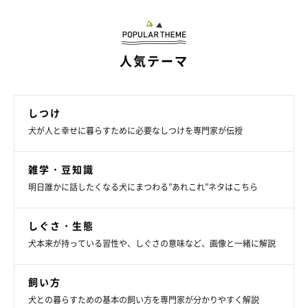
（監修：いぬのきもち獣医師相談室獣医師・岡本りさ先生）
取材・文／maki
人気テーマ
※写真は「いぬのきもちアプリ」で投稿されたものです
※記事と写真に関連性はありませんので予めご了承ください
しつけ
犬が人と幸せに暮らすために必要なしつけを専門家が伝授
関連記事:
注意すべき犬の抱っこの仕方 ”やってしまいが
ち”なこととは
雑学・豆知識
日々の生活のなかで愛犬を抱き上げるとき、正しい抱っこの仕方が
できていますか？ 抱き方次第では、犬の体に負担がかかってしまう
明日誰かに話したくなる犬にまつわる”あれこれ”ネタはこちら
こともあるそうです。「注意すべき犬の抱っこの仕方」について、
いぬのきもち獣医師相談室の岡本りさ先生に話を聞きました。
しぐさ・生態
犬本来が持っている習性や、しぐさの意味など、画像と一緒に解説
飼い方
犬との暮らすための基本の飼い方を専門家が分かりやすく解説