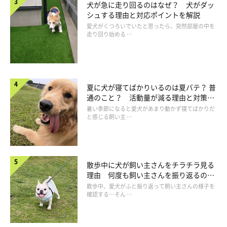
犬が急に走り回るのはなぜ？ 犬がダッ
――犬といっても体の大きさや子犬、成犬などによって状況は変
シュする理由と対応ポイントを解説
わると思いますが、そもそも飼い主の肩までよじ登ってきたり、
愛犬がくつろいでいたと思ったら、突然部屋の中を
走り回り始める …
人の体に乗ろうとする行動を犬にさせてもよいのでしょうか？
岡本先生：
「愛犬が飼い主さんの肩によじ登ってきたり人の体に乗ろうとす
夏に犬が寝てばかりいるのは夏バテ？ 普
る場合、愛犬との信頼関係が健全に築くことができていて、肩に
通のこと？ 活動量が減る理由と対策と
は
暑い季節になると愛犬があまり動かず寝てばかりだ
乗ってほしくない状況になったときに止めさせることができるの
と感じる飼い主 …
であれば、問題はないのではないでしょうか。
ただし、人の肩に犬を乗せるというのは、犬がバランスをとりに
散歩中に犬が飼い主さんをチラチラ見る
くく不安定な状況になります。また、地面から高い場所でもあり
理由 何度も飼い主さんを振り返るのは
ます。
なぜ？
散歩中、愛犬がふと振り返って飼い主さんの様子を
確認する…そん …
このため、犬が人の肩から落下をしたりケガをするリスクがある
ことをしっかり考えておかなければなりません」