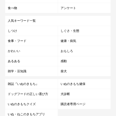
食べ物
アンケート
人気キーワード一覧
しつけ
しぐさ・生態
食事・フード
健康・病気
かわいい
おもしろ
あるある
感動
雑学・豆知識
柴犬
雑誌『いぬのきもち』
いぬのきもち健保
ドッグフードの正しい選び方
犬診断
いぬのきもちクイズ
購読者専用ページ
いぬ・ねこのきもちアプリ