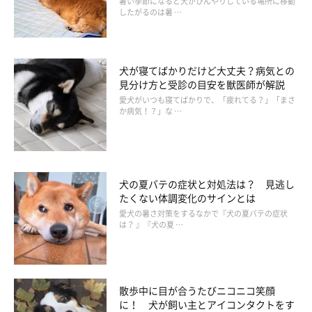
暑い季節になると犬がひんやりしている場所に移動
したがるのは暑 …
犬が寝てばかりだけど大丈夫？病気との
見分け方と受診の目安を獣医師が解説
愛犬がいつも寝てばかりで、「疲れてる？」「まさ
か病気！？」な …
犬の夏バテの症状と対処法は？ 見逃し
たくない体調変化のサインとは
愛犬の暑さ対策をするなかで『犬の夏バテの症状
は？ 』『犬の夏 …
散歩中に目が合うたびニコニコ笑顔
いぬのきもち投稿写真ギャラリー
に！ 犬が飼い主とアイコンタクトをす