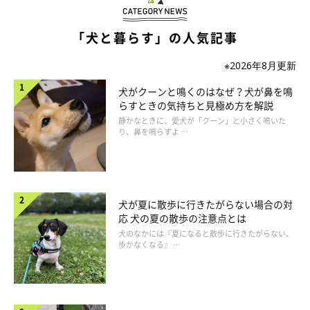
「犬と暮らす」の人気記事
※2026年8月更新
犬がクーンと鳴くのはなぜ？犬が鼻を鳴
らすときの気持ちと見極め方を解説
静かなときに、愛犬が「クーン」と小さく鳴いた
り、鼻を鳴らすよ …
犬が夏に散歩に行きたがらない場合の対
応 犬の夏の散歩の注意点とは
犬のなかには『夏になると散歩に行きたがらない、
歩かなくなる』 …
いぬのきもち投稿写真ギャラリー