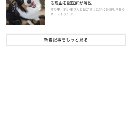
る理由を獣医師が解説
散歩中、飼い主さんと目が合うたびに笑顔を見せる
ーー犬が飼い主の肩に乗ってきたときはどのような対応をすれば
オーストラリア …
よいですか？
岡本先生：
新着記事をもっと見る
「愛犬の落下やケガの危険がなく、飼い主さんが許容できる状況
でしたら、飼い主さんは犬がバランスを取りやすい体勢になって
動かないであげるとよいかと思います。
犬が興奮していたりやめさせたい場合は、犬が体に乗らないよう
に立ち上がったり、おもちゃを使うなど別の遊び方や触れ合い方
をして、犬の興味を変えてあげてはいかがでしょうか」
犬が飼い主の肩に乗ろうとするときは、犬が興奮していたり要求
や気になることがある可能性があります。参考にしてください
ね。