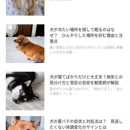
犬が冷たい場所を探して眠るのはな
ぜ？ ひんやりした場所を好む理由と注
意点
暑い季節になると犬がひんやりしている場所に移動
したがるのは暑 …
少しの時間でも愛犬をベランダに出さない!
犬が寝てばかりだけど大丈夫？病気との
見分け方と受診の目安を獣医師が解説
愛犬がいつも寝てばかりで、「疲れてる？」「まさ
洗濯物を干したり植物の水やりをしたりする間、少しの時間なら
か病気！？」な …
とベランダに犬を出すことも避けましょう。地面からの照り返し
による暑さに加えて、室外機から排出される熱風が体高の低い犬
に直撃します。
犬の夏バテの症状と対処法は？ 見逃し
たくない体調変化のサインとは