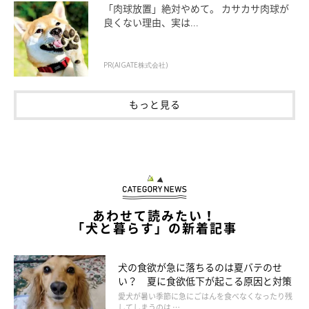
「肉球放置」絶対やめて。 カサカサ肉球が
良くない理由、実は...
室温は26℃以下、湿度は50～60％が理想！
PR(AIGATE株式会社)
もっと見る
アルミボードや大理石ボード、保冷枕などを置く
熱中症対策として、冷たく感じる「冷感・涼感」素材のグッズだ
けでは不充分。体温を下げる「冷却」できる場所があったほうが
いいでしょう。なければ大理石やアルミのボードなどを置くよう
にして。
あわせて読みたい！
「犬と暮らす」の新着記事
犬の食欲が急に落ちるのは夏バテのせ
い？ 夏に食欲低下が起こる原因と対策
愛犬が暑い季節に急にごはんを食べなくなったり残
してしまうのは …