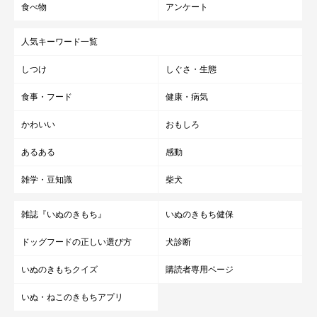
食べ物
アンケート
人気キーワード一覧
しつけ
しぐさ・生態
食事・フード
健康・病気
かわいい
おもしろ
あるある
感動
雑学・豆知識
柴犬
雑誌『いぬのきもち』
いぬのきもち健保
ドッグフードの正しい選び方
犬診断
いぬのきもちクイズ
購読者専用ページ
いぬ・ねこのきもちアプリ