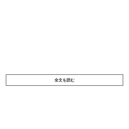
全文を読む
自然災害が増加！ 防災の観点をプラスした
熱中症対策が必要です