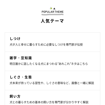
冷凍庫の氷は体を冷やすのはもちろん、溶ければ飲料水にもなる
ので、ストックは多いほど◎。ペットボトル水を凍らせたり、コ
ンビニで購入できる溶けにくい氷をストックしたりしてもいいで
人気テーマ
しょう。停電した際に氷が充分にあれば、ハンディ扇風機の風を
氷越しに当てて涼めます。氷はステンレスのカップに入れると溶
けにくくて◎。
しつけ
犬が人と幸せに暮らすために必要なしつけを専門家が伝授
雑学・豆知識
明日誰かに話したくなる犬にまつわる”あれこれ”ネタはこちら
しぐさ・生態
犬本来が持っている習性や、しぐさの意味など、画像と一緒に解説
飼い方
犬との暮らすための基本の飼い方を専門家が分かりやすく解説
ハンディ扇風機の風を氷越しに当てると“即席エアコン”に