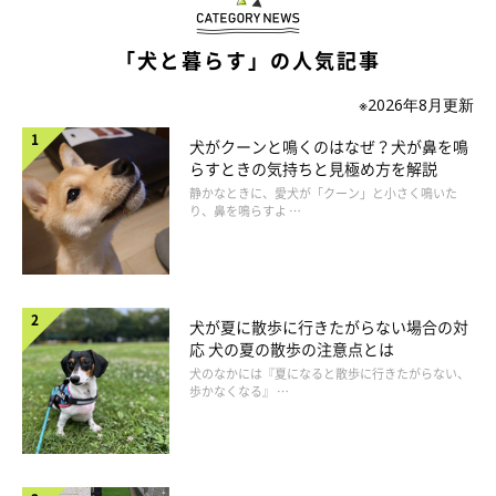
「犬と暮らす」の人気記事
※2026年8月更新
犬がクーンと鳴くのはなぜ？犬が鼻を鳴
らすときの気持ちと見極め方を解説
静かなときに、愛犬が「クーン」と小さく鳴いた
り、鼻を鳴らすよ …
犬が夏に散歩に行きたがらない場合の対
応 犬の夏の散歩の注意点とは
犬のなかには『夏になると散歩に行きたがらない、
歩かなくなる』 …
犬がよくいる場所の室温と湿度をまめに見る
「同じ部屋にいるから室温・湿度は気にしなくていい」と思うの