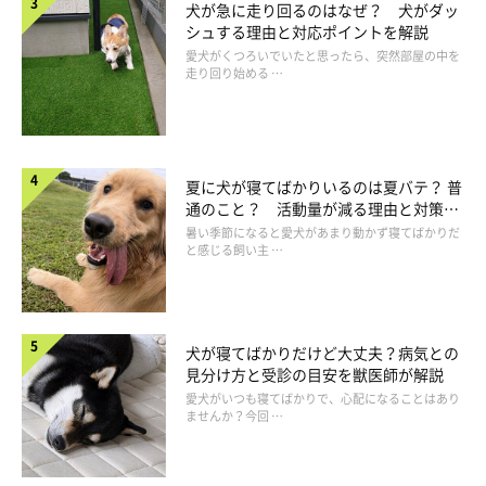
も考えもの。室温・湿度は、部屋の上部と下部、場所によっても
犬が急に走り回るのはなぜ？ 犬がダッ
シュする理由と対応ポイントを解説
異なります。犬がよくいる場所で体高に合わせたところに温湿度
愛犬がくつろいでいたと思ったら、突然部屋の中を
計を設置し、まめに見るようにしましょう。
走り回り始める …
夏に犬が寝てばかりいるのは夏バテ？ 普
通のこと？ 活動量が減る理由と対策と
は
暑い季節になると愛犬があまり動かず寝てばかりだ
と感じる飼い主 …
犬が寝てばかりだけど大丈夫？病気との
見分け方と受診の目安を獣医師が解説
愛犬がいつも寝てばかりで、心配になることはあり
ませんか？今回 …