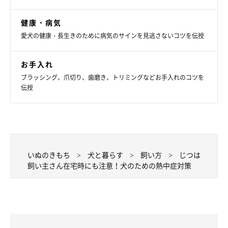
健康・病気
飼い主さんが在宅中でも気をつけたい熱中症対策をご紹介しまし
愛犬の健康・長生きのために病気のサインを見逃さないコツを伝授
た。いっしょにいるから安心と過信しないで、今回ご紹介した対
策を実践してくださいね。
お手入れ
ブラッシング、爪切り、歯磨き、トリミングなどお手入れのコツを
お話を伺った先生／上野原どうぶつ病院院長・獣医師 原 修一
伝授
先生、「ペット防災せたがやネットワーク」代表理事、防災士
浜田あゆりさん
参考／「いぬのきもち」2024年7月号『熱中症対策をアップデー
ト』
写真／尾﨑たまき、殿村忠博
いぬのきもち
犬と暮らす
飼い方
じつは
飼い主さん在宅時にも注意！犬のための熱中症対策
文／いぬのきもち編集室